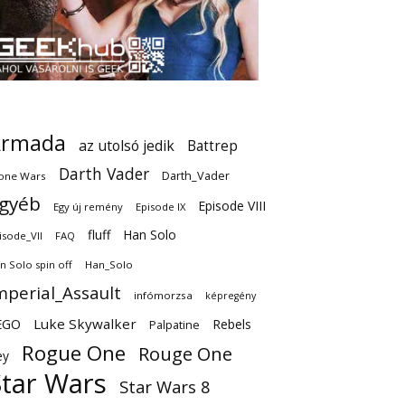
Armada
az utolsó jedik
Battrep
Darth Vader
Darth_Vader
one Wars
gyéb
Episode VIII
Egy új remény
Episode IX
fluff
Han Solo
isode_VII
FAQ
n Solo spin off
Han_Solo
mperial_Assault
infómorzsa
képregény
EGO
Luke Skywalker
Rebels
Palpatine
Rogue One
Rouge One
ey
Star Wars
Star Wars 8