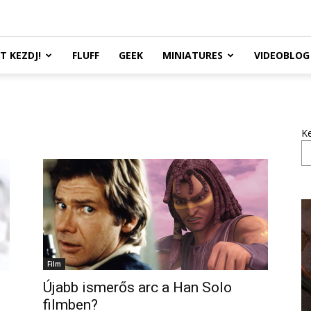
TT KEZDJ!
FLUFF
GEEK
MINIATURES
VIDEOBLOG
K
Film
Újabb ismerős arc a Han Solo
filmben?