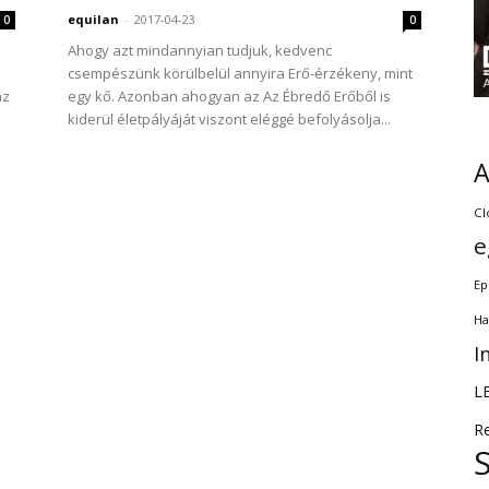
equilan
-
2017-04-23
0
0
Ahogy azt mindannyian tudjuk, kedvenc
csempészünk körülbelül annyira Erő-érzékeny, mint
az
egy kő. Azonban ahogyan az Az Ébredő Erőből is
kiderül életpályáját viszont eléggé befolyásolja...
Cl
e
Ep
Ha
I
L
R