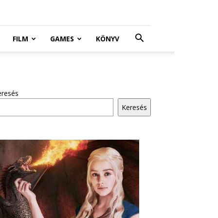
FILM
GAMES
KÖNYV
eresés
Keresés