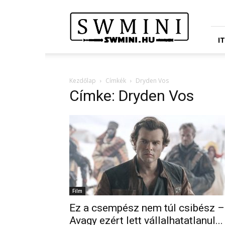
Star
Wars
Miniatures
Portál
I
Kezdőlap
Címkék
Dryden Vos
Címke: Dryden Vos
Film
Ez a csempész nem túl csibész –
Avagy ezért lett vállalhatatlanul...