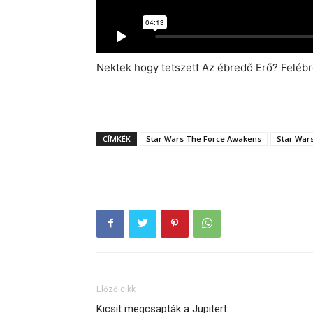
Nektek hogy tetszett Az ébredő Erő? Feléb
CÍMKÉK
Star Wars The Force Awakens
Star War
Előző cikk
Kicsit megcsapták a Jupitert