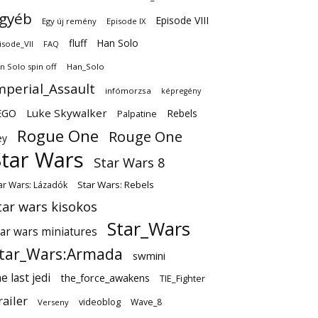
gyéb
Episode VIII
Egy új remény
Episode IX
fluff
Han Solo
isode_VII
FAQ
n Solo spin off
Han_Solo
mperial_Assault
infómorzsa
képregény
EGO
Luke Skywalker
Rebels
Palpatine
Rogue One
Rouge One
ey
Star Wars
Star Wars 8
Star Wars: Rebels
ar Wars: Lázadók
tar wars kisokos
Star_Wars
tar wars miniatures
tar_Wars:Armada
swmini
e last jedi
the_force_awakens
TIE_Fighter
railer
videoblog
Wave_8
Verseny