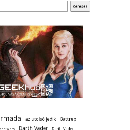
Keresés
Armada
az utolsó jedik
Battrep
Darth Vader
Darth_Vader
one Wars