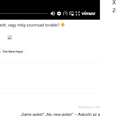
X
Z
redt, vagy még szunnyad tovább?
s: The New Hope
Következő cikk
„Same jacket.” „No, new jacket.” – Aukción az a