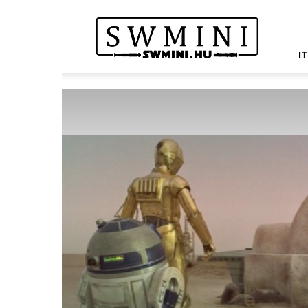
Star
Wars
Miniatures
Portál
I