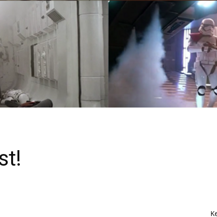
st!
K