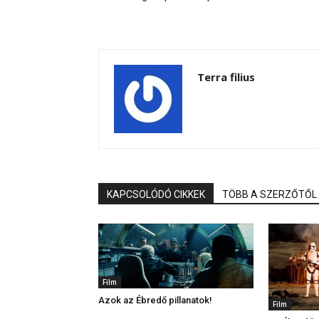
Terra filius
KAPCSOLÓDÓ CIKKEK
TÖBB A SZERZŐTŐL
Film
Azok az Ébredő pillanatok!
Film