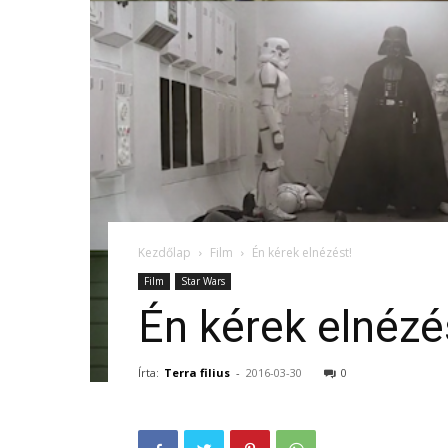
Kezdőlap
Film
Én kérek elnézést!
Film
Star Wars
Én kérek elnézé
Írta:
Terra filius
-
2016-03-30
0