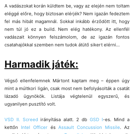
A vadászokat korán küldtem be, vagy az elején nem toltam
eléggé előre, hogy biztosan elérjék? Nem igazán fedeztem
fel más hibát magamnál. Sokkal inkább érződött itt, hogy
nem túl jó ez a build. Nem elég hatékony. Az ellenfél
vadászait könnyen felszámolom, de az igazán fontos
csatahajókkal szemben nem tudok átütő sikert elérni…
Harmadik játék:
Végső ellenfelemnek Mártont kaptam meg – éppen úgy
mint a múltkori ligán, csak most nem befolyásolták a csatát
lázadó ügynökök. Listája végtelenül egyszerű, és
ugyanilyen pusztító volt.
VSD II.
Screed
irányítása alatt. 2 db
GSD I
-es. Mind a
kettőn
Intel Officer
és
Assault Concussion Missile
. Az