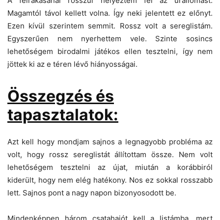
A felrakásánál rosszul helyeztem fel az űrállomást.
Magamtól távol kellett volna. Így neki jelentett ez előnyt.
Ezen kívül szerintem semmit. Rossz volt a sereglistám.
Egyszerűen nem nyerhettem vele. Szinte sosincs
lehetőségem birodalmi játékos ellen tesztelni, így nem
jöttek ki az e téren lévő hiányosságai.
Összegzés és
tapasztalatok:
Azt kell hogy mondjam sajnos a legnagyobb probléma az
volt, hogy rossz sereglistát állítottam össze. Nem volt
lehetőségem tesztelni az újat, miután a korábbiról
kiderült, hogy nem elég hatékony. Nos ez sokkal rosszabb
lett. Sajnos pont a nagy napon bizonyosodott be.
Mindenképpen három csatahajót kell a listámba, mert