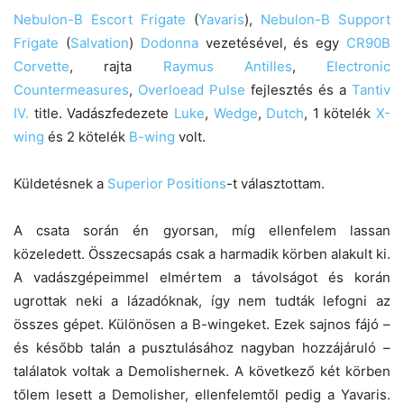
Nebulon-B Escort Frigate
(
Yavaris
),
Nebulon-B Support
Frigate
(
Salvation
)
Dodonna
vezetésével, és egy
CR90B
Corvette
, rajta
Raymus Antilles
,
Electronic
Countermeasures
,
Overloead Pulse
fejlesztés és a
Tantiv
IV.
title. Vadászfedezete
Luke
,
Wedge
,
Dutch
, 1 kötelék
X-
wing
és 2 kötelék
B-wing
volt.
Küldetésnek a
Superior Positions
-t választottam.
A csata során én gyorsan, míg ellenfelem lassan
közeledett. Összecsapás csak a harmadik körben alakult ki.
A vadászgépeimmel elmértem a távolságot és korán
ugrottak neki a lázadóknak, így nem tudták lefogni az
összes gépet. Különösen a B-wingeket. Ezek sajnos fájó –
és később talán a pusztulásához nagyban hozzájáruló –
találatok voltak a Demolishernek. A következő két körben
tőlem lesett a Demolisher, ellenfelemtől pedig a Yavaris.