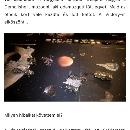
Demolishert mozogni, aki odamozgott lőtt egyet. Majd az
ötödik kört vele kezdte és lőtt kettőt. A Victory-m
elköszönt…
Milyen hibáikat követtem el?