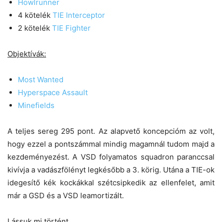
Howlrunner
4 kötelék
TIE Interceptor
2 kötelék
TIE Fighter
Objektívák:
Most Wanted
Hyperspace Assault
Minefields
A teljes sereg 295 pont. Az alapvető koncepcióm az volt,
hogy ezzel a pontszámmal mindig magamnál tudom majd a
kezdeményezést. A VSD folyamatos squadron paranccsal
kivívja a vadászfölényt legkésőbb a 3. körig. Utána a TIE-ok
idegesítő kék kockákkal szétcsipkedik az ellenfelet, amit
már a GSD és a VSD leamortizált.
Lássuk mi történt…