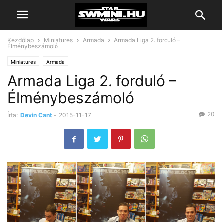
Kezdőlap
Miniatures
Armada
Armada Liga 2. forduló –
Élménybeszámoló
Miniatures
Armada
Armada Liga 2. forduló –
Élménybeszámoló
20
Írta:
Devin Cant
-
2015-11-17