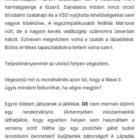
harmatgyenge a tűzerő. Sajnálatos módon nincs olcsó
birodalmi csatahajó és a VSD nyújtotta lehetőségekkel sem
vagyok kibékülve. A legszimpatikusabb felállás Mártoné
volt, de a nagyon kevés vadászgép számomra zavaróan
hatott. Szívesen megnéztem volna a csatáit a lázadókkal.
Biztos értékes tapasztalatokra tettem volna szert.
Teljesítményemmel az utolsó helyen végeztem.
Végezetül mit is mondhatnék azon túl, hogy a Wave II.
úgyis mindent felboríthat, ha végre megjön?
Egyre többen játszanak a játékkal,
DE
nem mernek eljönni
egy rendezvényre.
(Amennyiben visszaolvastok
láthatjátok, hogy egyetlen helyen sem használtam a
verseny szót! Hátha így egy pszichés gátat tudok
lerombolni bennetek!)
Gyűjtsetek bátorságot! A Lázadás