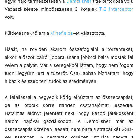
egyik hajó természetesen a
Demolisher
title birtokosa volt.
Vadászkisérete mindösszesen 3 kötelék
TIE Interceptor
volt.
Küldetésnek tőlem a
Minefields
-et választotta.
Hááát, ha röviden akarom összefoglalni a történteket,
akkor először balról jobbra, utána jobbról balra mosták fel
velem a pályát. Már a seregekből láttam, hogy nem fogom
tudni legyűrni ezt a tűzerőt. Csak abban bízhattam, hogy
hibázik és szépíteni tudok az eredményen.
A felállással a negyedik körig elhúztam az összecsapást,
de az ötödik körre minden csatahajómat leszedte.
Hatalmas előnyt jelentett neki, hogy kezdő játékosként
három hajóval gazdálkodott. A Demolisher már az
összecsapás körében leesett, nem birta a strapát két GSD-
vel szemben. A negyedik körében utoljára hagyta a