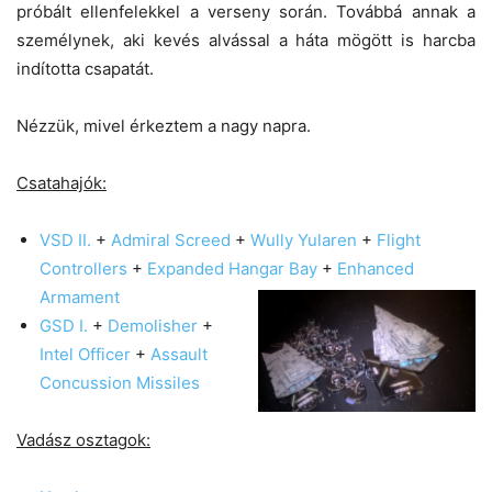
próbált ellenfelekkel a verseny során. Továbbá annak a
személynek, aki kevés alvással a háta mögött is harcba
indította csapatát.
Nézzük, mivel érkeztem a nagy napra.
Csatahajók:
VSD II.
+
Admiral Screed
+
Wully Yularen
+
Flight
Controllers
+
Expanded Hangar B
ay
+
Enhanced
Armament
GSD I.
+
Demolisher
+
Intel Officer
+
Assault
Concussion Missiles
Vadász osztagok: