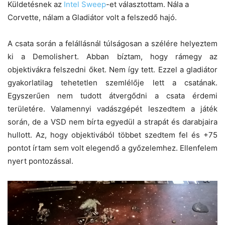
Küldetésnek az
Intel Sweep
-et választottam. Nála a
Corvette, nálam a Gladiátor volt a felszedő hajó.
A csata során a felállásnál túlságosan a szélére helyeztem
ki a Demolishert. Abban bíztam, hogy rámegy az
objektivákra felszedni őket. Nem így tett. Ezzel a gladiátor
gyakorlatilag tehetetlen szemlélője lett a csatának.
Egyszerűen nem tudott átvergődni a csata érdemi
területére. Valamennyi vadászgépét leszedtem a játék
során, de a VSD nem bírta egyedül a strapát és darabjaira
hullott. Az, hogy objektivából többet szedtem fel és +75
pontot írtam sem volt elegendő a győzelemhez. Ellenfelem
nyert pontozással.