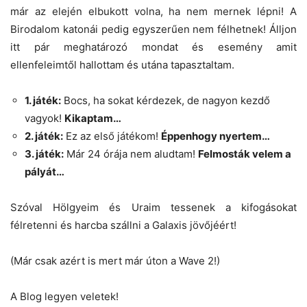
már az elején elbukott volna, ha nem mernek lépni! A
Birodalom katonái pedig egyszerűen nem félhetnek! Álljon
itt pár meghatározó mondat és esemény amit
ellenfeleimtől hallottam és utána tapasztaltam.
1. játék:
Bocs, ha sokat kérdezek, de nagyon kezdő
vagyok!
Kikaptam…
2. játék:
Ez az első játékom!
Éppenhogy nyertem…
3. játék:
Már 24 órája nem aludtam!
Felmosták velem a
pályát…
Szóval Hölgyeim és Uraim tessenek a kifogásokat
félretenni és harcba szállni a Galaxis jövőjéért!
(Már csak azért is mert már úton a Wave 2!)
A Blog legyen veletek!