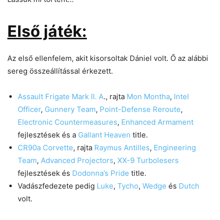
Első játék:
Az első ellenfelem, akit kisorsoltak Dániel volt. Ő az alábbi
sereg összeállítással érkezett.
Assault Frigate Mark II. A
., rajta
Mon Montha
,
Intel
Officer
,
Gunnery Team
,
Point-Defense Reroute
,
Electronic Countermeasures
,
Enhanced Armament
fejlesztések és a
Gallant Heaven
title.
CR90a Corvette
, rajta
Raymus Antilles
,
Engineering
Team
,
Advanced Projectors
,
XX-9 Turbolesers
fejlesztések és
Dodonna’s Pride
title.
Vadászfedezete pedig
Luke
,
Tycho
,
Wedge
és
Dutch
volt.