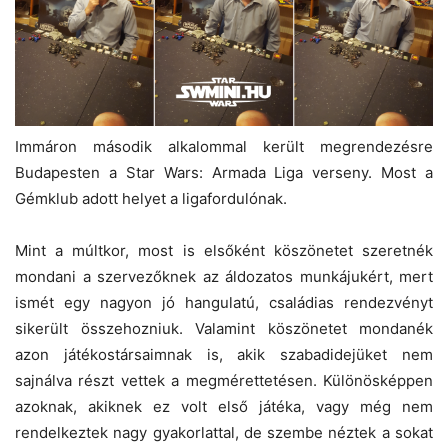
Immáron második alkalommal került megrendezésre
Budapesten a Star Wars: Armada Liga verseny. Most a
Gémklub adott helyet a ligafordulónak.
Mint a múltkor, most is elsőként köszönetet szeretnék
mondani a szervezőknek az áldozatos munkájukért, mert
ismét egy nagyon jó hangulatú, családias rendezvényt
sikerült összehozniuk. Valamint köszönetet mondanék
azon játékostársaimnak is, akik szabadidejüket nem
sajnálva részt vettek a megmérettetésen. Különösképpen
azoknak, akiknek ez volt első játéka, vagy még nem
rendelkeztek nagy gyakorlattal, de szembe néztek a sokat