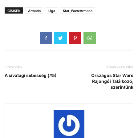
CÍMKÉK
Armada
Liga
Star_Wars:Armada
Előző cikk
Következő cikk
A sivatagi sebesség (#5)
Országos Star Wars
Rajongói Találkozó,
szerintünk