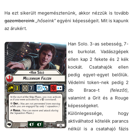
Ha ezt sikerült megemésztenünk, akkor nézzük is tovább
gazembereink
„hőseink”
egyéni képességeit. Mit is kapunk
az árukért.
Han Solo. 3-as sebesség, 7-
es burkolat. Vadászgépek
ellen kap 2 fekete és 2 kék
kockát. Csatahajók ellen
pedig egyet-egyet belőlük.
Védelmi token-nek pedig 2
db Brace-t
(felezőt)
,
valamint a Grit és a Rouge
képességeket.
Különlegessége, hogy
aktiválhatod kötelék parancs
nélkül is a csatahajó fázis