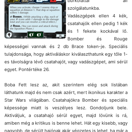
burkolattal áll
szolgálatunkba.
Vadászgépek ellen 4 kék,
csatahajók ellen pedig 1 kék
és 1 fekete kockával lő.
Bomber és Rouge
képességei vannak és 2 db Brace token-je. Speciális
tulajdonsága, hogy aktiváláskor kiválaszthatunk egy tőle 1-
es távolságra lévő csatahajót, vagy vadászgépet, ami sérül
egyet. Pontértéke 26.
Boba Fett lesz az, akit szerintem elég sok listában
láthatunk majd és nem csak azért, mert ikonikus karakter a
Star Wars világában. Csatahajókra Bomber és speciális
képessége miatt is veszélyes lesz. Gondoljunk bele.
Aktiváljuk, a csatahajó sérül egyet, majd lövünk is rá,
amiben még a kritikus is benne lehet. Hát egy kisebb, vagy
nagyobb, de sérült hajónak akár végzetes is lehet, ha már a