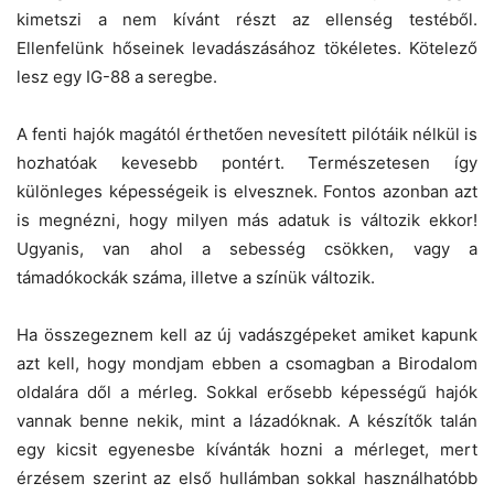
kimetszi a nem kívánt részt az ellenség testéből.
Ellenfelünk hőseinek levadászásához tökéletes. Kötelező
lesz egy IG-88 a seregbe.
A fenti hajók magától érthetően nevesített pilótáik nélkül is
hozhatóak kevesebb pontért. Természetesen így
különleges képességeik is elvesznek. Fontos azonban azt
is megnézni, hogy milyen más adatuk is változik ekkor!
Ugyanis, van ahol a sebesség csökken, vagy a
támadókockák száma, illetve a színük változik.
Ha összegeznem kell az új vadászgépeket amiket kapunk
azt kell, hogy mondjam ebben a csomagban a Birodalom
oldalára dől a mérleg. Sokkal erősebb képességű hajók
vannak benne nekik, mint a lázadóknak. A készítők talán
egy kicsit egyenesbe kívánták hozni a mérleget, mert
érzésem szerint az első hullámban sokkal használhatóbb