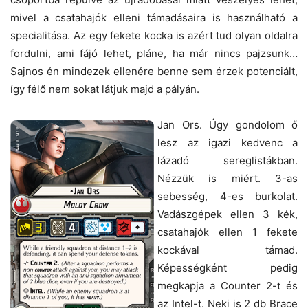
mivel a csatahajók elleni támadásaira is használható a
specialitása. Az egy fekete kocka is azért tud olyan oldalra
fordulni, ami fájó lehet, pláne, ha már nincs pajzsunk…
Sajnos én mindezek ellenére benne sem érzek potenciált,
így félő nem sokat látjuk majd a pályán.
Jan Ors. Úgy gondolom ő
lesz az igazi kedvenc a
lázadó sereglistákban.
Nézzük is miért. 3-as
sebesség, 4-es burkolat.
Vadászgépek ellen 3 kék,
csatahajók ellen 1 fekete
kockával támad.
Képességként pedig
megkapja a Counter 2-t és
az Intel-t. Neki is 2 db Brace