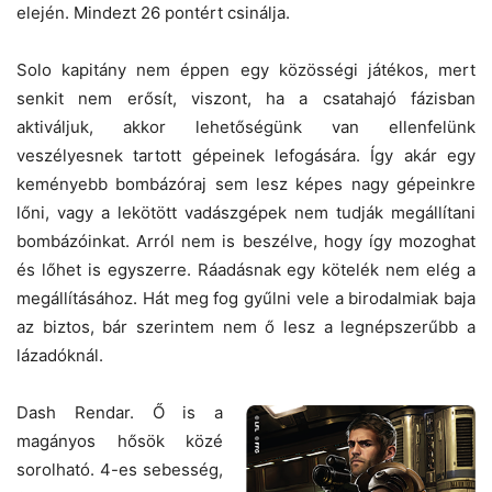
elején. Mindezt 26 pontért csinálja.
Solo kapitány nem éppen egy közösségi játékos, mert
senkit nem erősít, viszont, ha a csatahajó fázisban
aktiváljuk, akkor lehetőségünk van ellenfelünk
veszélyesnek tartott gépeinek lefogására. Így akár egy
keményebb bombázóraj sem lesz képes nagy gépeinkre
lőni, vagy a lekötött vadászgépek nem tudják megállítani
bombázóinkat. Arról nem is beszélve, hogy így mozoghat
és lőhet is egyszerre. Ráadásnak egy kötelék nem elég a
megállításához. Hát meg fog gyűlni vele a birodalmiak baja
az biztos, bár szerintem nem ő lesz a legnépszerűbb a
lázadóknál.
Dash Rendar. Ő is a
magányos hősök közé
sorolható. 4-es sebesség,