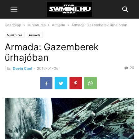
Kezdőlap
Miniatures
Armada
Armada: Gazemberek űrhajóban
Miniatures
Armada
Armada: Gazemberek
űrhajóban
20
Írta:
Devin Cant
-
2016-01-06