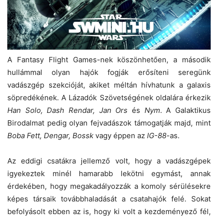
A Fantasy Flight Games-nek köszönhetően, a második
hullámmal olyan hajók fogják erősíteni seregünk
vadászgép szekcióját, akiket méltán hívhatunk a galaxis
söpredékének. A Lázadók Szövetségének oldalára érkezik
Han Solo, Dash Rendar, Jan Ors
és
Nym
. A Galaktikus
Birodalmat pedig olyan fejvadászok támogatják majd, mint
Boba Fett, Dengar, Bossk
vagy éppen az
IG-88
-as.
Az eddigi csatákra jellemző volt, hogy a vadászgépek
igyekeztek minél hamarabb lekötni egymást, annak
érdekében, hogy megakadályozzák a komoly sérülésekre
képes társaik továbbhaladását a csatahajók felé. Sokat
befolyásolt ebben az is, hogy ki volt a kezdeményező fél,