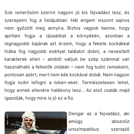
Sok ismerősöm szerint nagyon jó kis fejvadász lesz, és
szerepelni fog a listájukban. Hát engem viszont sajnos
nem győzött meg annyira. Biztos vagyok benne, hogy
aprítani fogja a lázadókat a környékén, azonban a
legnagyobb bajának azt érzem, hogy a fekete kockákkal
hiába fog nagyobb eséllyel találatot dobni, a nevesített
karakterek ellen – amiből valljuk be szép számmal van
használható a felkelők oldalán – nem fog tudni remekelni,
pontosan azért, mert nem kék kockával dobál. Nem nagyon
fogja tudni lefogni a token-eket. Természetesen lehet,
hogy ennek ellenére hatékony lesz… Az első csaták majd
igazolják, hogy mire is jó ez a fiú.
Dengar az a fejvadász, aki
amúgy abszolút
unszimpatikus szereplő