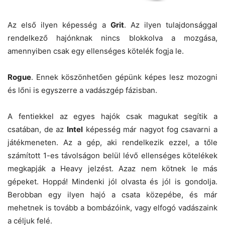
Az első ilyen képesség a
Grit
. Az ilyen tulajdonsággal
rendelkező hajónknak nincs blokkolva a mozgása,
amennyiben csak egy ellenséges kötelék fogja le.
Rogue
. Ennek köszönhetően gépünk képes lesz mozogni
és lőni is egyszerre a vadászgép fázisban.
A fentiekkel az egyes hajók csak magukat segítik a
csatában, de az
Intel
képesség már nagyot fog csavarni a
játékmeneten. Az a gép, aki rendelkezik ezzel, a tőle
számított 1-es távolságon belül lévő ellenséges kötelékek
megkapják a Heavy jelzést. Azaz nem kötnek le más
gépeket. Hoppá! Mindenki jól olvasta és jól is gondolja.
Berobban egy ilyen hajó a csata közepébe, és már
mehetnek is tovább a bombázóink, vagy elfogó vadászaink
a céljuk felé.