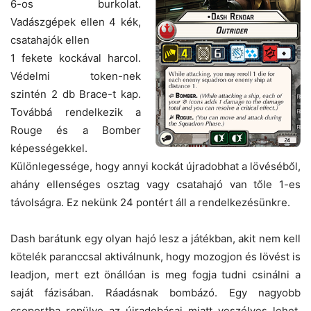
6-os burkolat.
Vadászgépek ellen 4 kék,
csatahajók ellen
1 fekete kockával harcol.
Védelmi token-nek
szintén 2 db Brace-t kap.
Továbbá rendelkezik a
Rouge és a Bomber
képességekkel.
Különlegessége, hogy annyi kockát újradobhat a lövéséből,
ahány ellenséges osztag vagy csatahajó van tőle 1-es
távolságra. Ez nekünk 24 pontért áll a rendelkezésünkre.
Dash barátunk egy olyan hajó lesz a játékban, akit nem kell
kötelék paranccsal aktiválnunk, hogy mozogjon és lövést is
leadjon, mert ezt önállóan is meg fogja tudni csinálni a
saját fázisában. Ráadásnak bombázó. Egy nagyobb
csoportba repülve az újradobásai miatt veszélyes lehet,