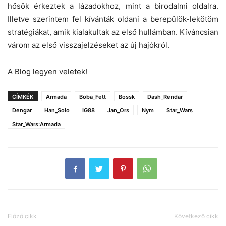
hősök érkeztek a lázadokhoz, mint a birodalmi oldalra.
Illetve szerintem fel kívánták oldani a berepülök-lekötöm
stratégiákat, amik kialakultak az első hullámban. Kíváncsian
várom az első visszajelzéseket az új hajókról.
A Blog legyen veletek!
CÍMKÉK
Armada
Boba_Fett
Bossk
Dash_Rendar
Dengar
Han_Solo
IG88
Jan_Ors
Nym
Star_Wars
Star_Wars:Armada
Előző cikk
Következő cikk