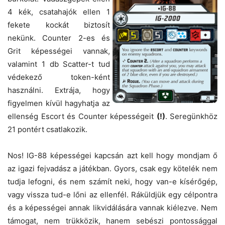
4 kék, csatahajók ellen 1
fekete kockát biztosít
nekünk. Counter 2-es és
Grit képességei vannak,
valamint 1 db Scatter-t tud
védekező token-ként
használni. Extrája, hogy
figyelmen kívül hagyhatja az
ellenség Escort és Counter képességeit
(!)
. Seregünkhöz
21 pontért csatlakozik.
Nos! IG-88 képességei kapcsán azt kell hogy mondjam ő
az igazi fejvadász a játékban. Gyors, csak egy kötelék nem
tudja lefogni, és nem számít neki, hogy van-e kísérőgép,
vagy vissza tud-e lőni az ellenfél. Ráküldjük egy célpontra
és a képességei annak likvidálására vannak kiélezve. Nem
támogat, nem trükközik, hanem sebészi pontossággal