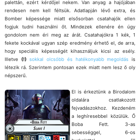
palettán, ezért kérdőjel nekem. Van anyag a hajójában
rendesen nem kell féltsük. Adatlapján lévő extra, és
Bomber képessége miatt elsősorban csatahajók ellen
fogjuk tudni használni őt. Mindezek ellenére én úgy
gondolom nem éri meg az árát. Csatahajókra 1 kék, 1
fekete kockával ugyan szép eredmény érhető el, de arra,
hogy speciális képességét kihasználjuk kicsi az esély.
Illetve
(!)
sokkal olcsóbb és hatékonyabb megoldás
is
létezik rá. Szerintem pontosan ezek miatt nem lesz ő oly
népszerű.
El is érkeztünk a Birodalom
oldalára csatlakozott
fejvadászokhoz. Kezdeném
a leghíresebbel közülük. Ő
Boba Fett. 3-as
sebességgel, 6-os