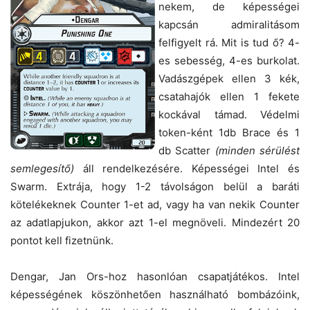
nekem, de képességei
kapcsán admiralitásom
felfigyelt rá. Mit is tud ő? 4-
es sebesség, 4-es burkolat.
Vadászgépek ellen 3 kék,
csatahajók ellen 1 fekete
kockával támad. Védelmi
token-ként 1db Brace és 1
db Scatter
(minden sérülést
semlegesítő)
áll rendelkezésére. Képességei Intel és
Swarm. Extrája, hogy 1-2 távolságon belül a baráti
kötelékeknek Counter 1-et ad, vagy ha van nekik Counter
az adatlapjukon, akkor azt 1-el megnöveli. Mindezért 20
pontot kell fizetnünk.
Dengar, Jan Ors-hoz hasonlóan csapatjátékos. Intel
képességének köszönhetően használható bombázóink,