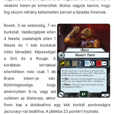
védelmi token-jei kimerültek. Biztos vagyok benne, hogy
fog okozni néhány kellemetlen percet a lázadás híveinek.
Bossk. 3-as sebesség, 7-es
burkolat. Vadászgépek ellen
4 fekete, csatahajók ellen 1
fekete és 1 kék kockával
intéz támadást. Képességei
a Grit és a Rouge. A
korábban leírtakkal
ellentétben neki csak 1 db
Brace token-je van.
Különlegessége, hogy
amennyiben 6-ra, vagy alá
csökken az életereje, akkor
fixen kap a dobásaihoz egy kék kockát pontosságra
(accuracy-ra)
beállítva. A játékba 23 pontért hozható.