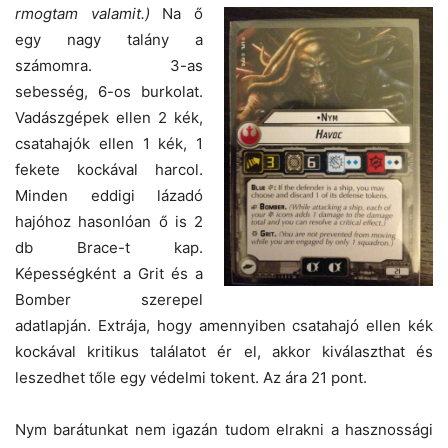
rmogtam valamit.)
Na ő
egy nagy talány a
számomra. 3-as
sebesség, 6-os burkolat.
Vadászgépek ellen 2 kék,
csatahajók ellen 1 kék, 1
fekete kockával harcol.
Minden eddigi lázadó
hajóhoz hasonlóan ő is 2
db Brace-t kap.
Képességként a Grit és a
Bomber szerepel
adatlapján. Extrája, hogy amennyiben csatahajó ellen kék
kockával kritikus találatot ér el, akkor kiválaszthat és
leszedhet tőle egy védelmi tokent. Az ára 21 pont.
Nym barátunkat nem igazán tudom elrakni a hasznossági