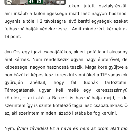
token jutott osztályrészül,
ami inkább a különlegessége miatt lesz nagyon hasznos,
ugyanis a tőle 1-2 távolságra lévő baráti egységek ezeket
felhasználhatják védekezésre. Amit mindezért kérnek az
19 pont.
Jan Ors egy igazi csapatjátékos, akiért pofátlanul alacsony
árat kérnek. Nem rendelkezik ugyan nagy életerővel, de
képességei nagyon hasznossá teszik. Maga köré gyűjtve a
bombázókat képes lesz keresztül vinni őket a TIE vadászok
gyűrűjén anélkül, hogy fel tudnák tartoztatni.
Támogatásnak ugyan kell mellé egy keresztszárnyú
kötelék, – aki akár a Barce-t is használhatja majd, – de
szerintem így is szinte kötelező tagja lesz csapatunknak. Ő
az, aki szerintem minden lázadó listába be fog kerülni.
Nym.
(Nem tévedés! Ez a neve és nem az orom alatt mo