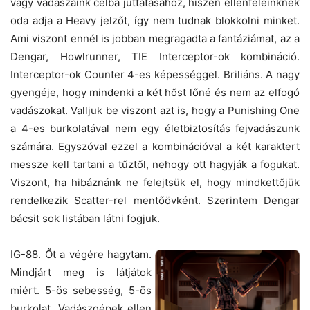
vagy vadászaink célba juttatásához, hiszen ellenfeleinknek
oda adja a Heavy jelzőt, így nem tudnak blokkolni minket.
Ami viszont ennél is jobban megragadta a fantáziámat, az a
Dengar, Howlrunner, TIE Interceptor-ok kombináció.
Interceptor-ok Counter 4-es képességgel. Briliáns. A nagy
gyengéje, hogy mindenki a két hőst lőné és nem az elfogó
vadászokat. Valljuk be viszont azt is, hogy a Punishing One
a 4-es burkolatával nem egy életbiztosítás fejvadászunk
számára. Egyszóval ezzel a kombinációval a két karaktert
messze kell tartani a tűztől, nehogy ott hagyják a fogukat.
Viszont, ha hibáznánk ne felejtsük el, hogy mindkettőjük
rendelkezik Scatter-rel mentőövként. Szerintem Dengar
bácsit sok listában látni fogjuk.
IG-88. Őt a végére hagytam.
Mindjárt meg is látjátok
miért. 5-ös sebesség, 5-ös
burkolat. Vadászgépek ellen