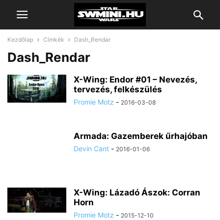
Kezdőlap
Címkék
Dash_Rendar
Dash_Rendar
X-Wing: Endor #01 – Nevezés,
tervezés, felkészülés
Promie Motz
-
2016-03-08
Armada: Gazemberek űrhajóban
Devin Cant
-
2016-01-06
X-Wing: Lázadó Ászok: Corran
Horn
Promie Motz
-
2015-12-10