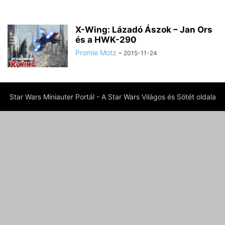
X-Wing: Lázadó Ászok – Jan Ors
és a HWK-290
Promie Motz
-
2015-11-24
Star Wars Miniauter Portál - A Star Wars Világos és Sötét oldala