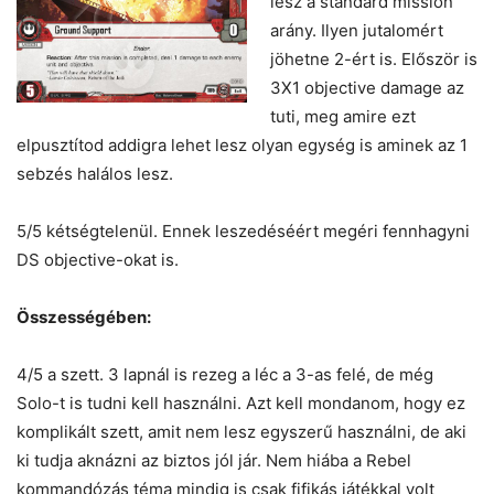
lesz a standard mission
arány. Ilyen jutalomért
jöhetne 2-ért is. Először is
3X1 objective damage az
tuti, meg amire ezt
elpusztítod addigra lehet lesz olyan egység is aminek az 1
sebzés halálos lesz.
5/5 kétségtelenül. Ennek leszedéséért megéri fennhagyni
DS objective-okat is.
Összességében:
4/5 a szett. 3 lapnál is rezeg a léc a 3-as felé, de még
Solo-t is tudni kell használni. Azt kell mondanom, hogy ez
komplikált szett, amit nem lesz egyszerű használni, de aki
ki tudja aknázni az biztos jól jár. Nem hiába a Rebel
kommandózás téma mindig is csak fifikás játékkal volt