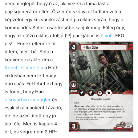
nem meglepő, hogy ő az, aki vezeti a támadást a
pajzsgenerátor ellen. Őszintén szólva el tudtam volna
képzelni egy kis várakozást még a ciklus során, hogy a
kommandós Solo-t csak később kapjuk meg. Főleg úgy,
hogy az előző ciklus utolsó (!!!) packjában is
ő volt
. FFG
pls!… Ennek ellenére ör
ültem, mert bár Solo a
kedvenc karakterem a
Rebel-es verziója
a Hoth
ciklusban nem lett nagy
durranás. Fel lehet ezt úgy
is fogni, hogy Han
elsősorban smuggler
és
csak alkalmanként Lázadó,
de ide azért illett egy jó
lap tőle. Meg is kapjuk 4-
ért, és végre nem 2 HP-