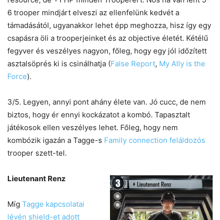
6 trooper mindjárt elveszi az ellenfelünk kedvét a
támadásától, ugyanakkor lehet épp meghozza, hisz így egy
csapásra öli a trooperjeinket és az objective életét. Kétélű
fegyver és veszélyes nagyon, főleg, hogy egy jól időzített
asztalsöprés ki is csinálhatja (
False Report
,
My Ally is the
Force
).
3/5. Legyen, annyi pont ahány élete van. Jó cucc, de nem
biztos, hogy ér ennyi kockázatot a kombó. Tapasztalt
játékosok ellen veszélyes lehet. Főleg, hogy nem
kombózik igazán a Tagge-s
Family connection
feláldozós
trooper szett-tel.
Lieutenant Renz
Míg
Tagge kapcsolatai
lévén shield-et adott