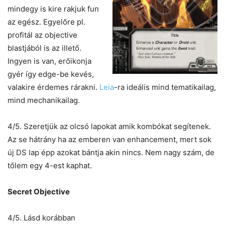
mindegy is kire rakjuk fun
az egész. Egyelőre pl.
profitál az objective
blastjából is az illető.
Ingyen is van, erőikonja
gyér így edge-be kevés,
valakire érdemes rárakni.
Leia
-ra ideális mind tematikailag,
mind mechanikailag.
4/5. Szeretjük az olcsó lapokat amik kombókat segítenek.
Az se hátrány ha az emberen van enhancement, mert sok
új DS lap épp azokat bántja akin nincs. Nem nagy szám, de
tőlem egy 4-est kaphat.
Secret Objective
4/5. Lásd korábban