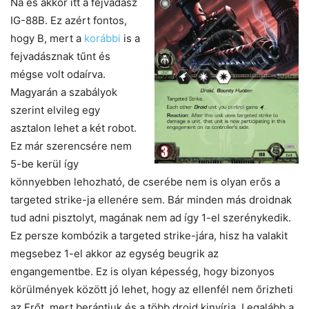
Na és akkor itt a fejvadász
IG-88B. Ez azért fontos,
hogy B, mert a
korábbi
is a
fejvadásznak tűnt és
mégse volt odaírva.
Magyarán a szabályok
szerint elvileg egy
asztalon lehet a két robot.
Ez már szerencsére nem
5-be kerül így
könnyebben lehozható, de cserébe nem is olyan erős a
targeted strike-ja ellenére sem. Bár minden más droidnak
tud adni pisztolyt, magának nem ad így 1-el szerénykedik.
Ez persze kombózik a targeted strike-jára, hisz ha valakit
megsebez 1-el akkor az egység beugrik az
engangementbe. Ez is olyan képesség, hogy bizonyos
körülmények között jó lehet, hogy az ellenfél nem őrizheti
az Erőt, mert berántjuk és a több droid kinyírja. Legalább a