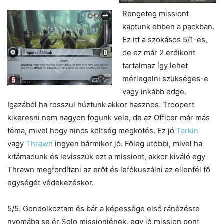
Rengeteg missiont
kaptunk ebben a packban.
Ez itt a szokásos 5/1-es,
de ez már 2 erőikont
tartalmaz így lehet
mérlegelni szükséges-e
vagy inkább edge.
Igazából ha rosszul húztunk akkor hasznos. Troopert
kikeresni nem nagyon fogunk vele, de az Officer már más
téma, mivel hogy nincs költség megkötés. Ez jó
Tarkin
vagy
Thrawn
ingyen bármikor jó. Főleg utóbbi, mivel ha
kitámadunk és levisszük ezt a missiont, akkor kiváló egy
Thrawn megfordítani az erőt és lefókuszálni az ellenfél fő
egységét védekezéskor.
5/5. Gondolkoztam és bár a képessége első ránézésre
nyomába se ér Solo missionjének, egy jó mission pont