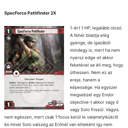
SpecForce Pathfinder 2X
1-ért 1 HP, legalább olcsó.
A fehér blastja elég
gyenge, de igazából
mindegy is, mert ha nem
nyersz edge-et akkor
feketével se éli meg, hogy
üthessen. Nem ez az
ereje, hanem a
képessége. Ha egyszer
megsebzel egy Endor
objective-t akkor vagy ő
vagy Solo frissül. Vagyis
nem egészen, mert csak 1 focus kerül le valamelyikükről
és mivel Solo valszeg az Erőnél van eliteként így nem