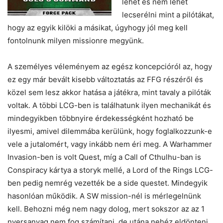
lehet és nem lehet
lecserélni mint a pilótákat,
hogy az egyik kilöki a másikat, úgyhogy jól meg kell
fontolnunk milyen missionre megyünk.
A személyes véleményem az egész koncepcióról az, hogy
ez egy már bevált kisebb változtatás az FFG részéről és
közel sem lesz akkor hatása a játékra, mint tavaly a pilóták
voltak. A többi LCG-ben is találhatunk ilyen mechanikát és
mindegyikben többnyire érdekességként hozható be
ilyesmi, amivel dilemmába kerülünk, hogy foglalkozzunk-e
vele a jutalomért, vagy inkább nem éri meg. A Warhammer
Invasion-ben is volt Quest, míg a Call of Cthulhu-ban is
Conspiracy kártya a storyk mellé, a Lord of the Rings LCG-
ben pedig nemrég vezették be a side questet. Mindegyik
hasonlóan működik. A SW mission-nél is mérlegelnünk
kell. Behozni még nem nagy dolog, mert sokszor az az 1
nyersanyag nem fog számítani, de utána nehéz eldönteni,