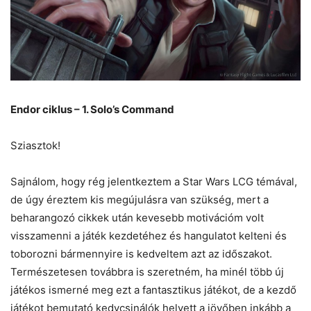
Endor ciklus – 1. Solo’s Command
Sziasztok!
Sajnálom, hogy rég jelentkeztem a Star Wars LCG témával,
de úgy éreztem kis megújulásra van szükség, mert a
beharangozó cikkek után kevesebb motivációm volt
visszamenni a játék kezdetéhez és hangulatot kelteni és
toborozni bármennyire is kedveltem azt az időszakot.
Természetesen továbbra is szeretném, ha minél több új
játékos ismerné meg ezt a fantasztikus játékot, de a kezdő
játékot bemutató kedvcsinálók helyett a jövőben inkább a