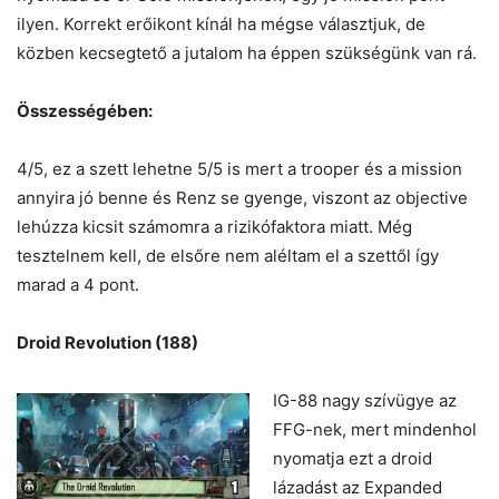
ilyen. Korrekt erőikont kínál ha mégse választjuk, de
közben kecsegtető a jutalom ha éppen szükségünk van rá.
Összességében:
4/5, ez a szett lehetne 5/5 is mert a trooper és a mission
annyira jó benne és Renz se gyenge, viszont az objective
lehúzza kicsit számomra a rizikófaktora miatt. Még
tesztelnem kell, de elsőre nem aléltam el a szettől így
marad a 4 pont.
Droid Revolution (188)
IG-88 nagy szívügye az
FFG-nek, mert mindenhol
nyomatja ezt a droid
lázadást az Expanded