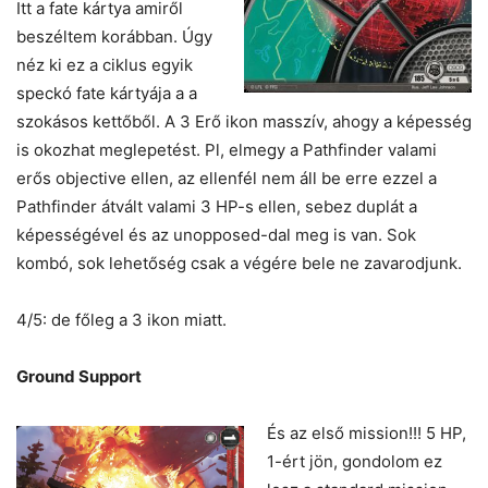
Itt a fate kártya amiről
beszéltem korábban. Úgy
néz ki ez a ciklus egyik
speckó fate kártyája a a
szokásos kettőből. A 3 Erő ikon masszív, ahogy a képesség
is okozhat meglepetést. Pl, elmegy a Pathfinder valami
erős objective ellen, az ellenfél nem áll be erre ezzel a
Pathfinder átvált valami 3 HP-s ellen, sebez duplát a
képességével és az unopposed-dal meg is van. Sok
kombó, sok lehetőség csak a végére bele ne zavarodjunk.
4/5: de főleg a 3 ikon miatt.
Ground Support
És az első mission!!! 5 HP,
1-ért jön, gondolom ez