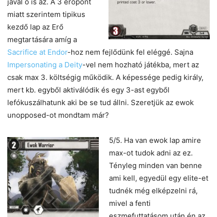
jával ő is az. A 3 erőpont
miatt szerintem tipikus
kezdő lap az Erő
megtartására amíg a
Sacrifice at Endor
-hoz nem fejlődünk fel eléggé. Sajna
Impersonating a Deity
-vel nem hozható játékba, mert az
csak max 3. költségig működik. A képessége pedig király,
mert kb. egyből aktiválódik és egy 3-ast egyből
lefókuszálhatunk aki be se tud állni. Szeretjük az ewok
unopposed-ot mondtam már?
5/5. Ha van ewok
lap amire
max-ot tudok adni az ez.
Tényleg minden van benne
ami kell, egyedül egy elite-et
tudnék még elképzelni rá,
mivel a fenti
eszmefuttatásom után én az