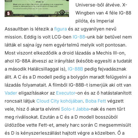
Universe-ből átvéve. X-
Wingben van 4 féle IG-88
pilóta, és Imperial
Assaultban is létezik a
figura
és az ugyanilyen nevű
mission. Eddig is volt LCG-ben
IG-88
-unk bár betűvel nem
látták el sajna így nem egyértelmű melyik volt pontosan.
Most viszont elkezdődik a droid lázadás a Mechis III-on,
ahol IG-88A átveszi az irányítást (később egyesíti a tudatát
a második Halálcsillaggal is),
IG-88B
pedig fejvadásznak
állt. A C és a D modell pedig a bolygón maradt felügyelni a
lázadás folyamatait. A filmből IG-88B-t ismerjük aki ott van
Vader
eligazításakor az
Executor
-on és az ő hatástalanított
roncsait látjuk
Cloud City kohójában
.
Boba Fett
végzett
vele, hisz ő akarta elvinni
Solo-t Jabba
-nak és nem tűrt
meg riválisokat. Ezután a C és a D modell bosszúból
üldözőbe vette Fett-et, amely harc során C megsemmisült
és D is kényszerleszállást hajtott végre a közelben. Ő a