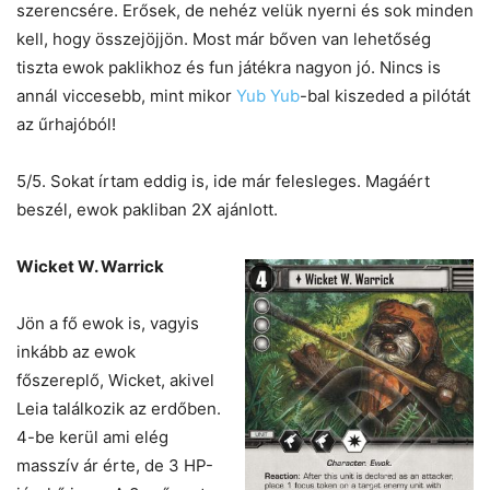
szerencsére. Erősek, de nehéz velük nyerni és sok minden
kell, hogy összejöjjön. Most már bőven van lehetőség
tiszta ewok paklikhoz és fun játékra nagyon jó. Nincs is
annál viccesebb, mint mikor
Yub Yub
-bal kiszeded a pilótát
az űrhajóból!
5/5. Sokat írtam eddig is, ide már felesleges. Magáért
beszél, ewok pakliban 2X ajánlott.
Wicket W. Warrick
Jön a fő ewok is, vagyis
inkább az ewok
főszereplő, Wicket, akivel
Leia találkozik az erdőben.
4-be kerül ami elég
masszív ár érte, de 3 HP-