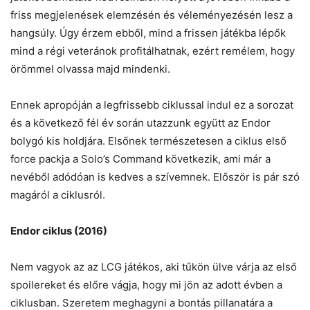
friss megjelenések elemzésén és véleményezésén lesz a
hangsúly. Úgy érzem ebből, mind a frissen játékba lépők
mind a régi veteránok profitálhatnak, ezért remélem, hogy
örömmel olvassa majd mindenki.
Ennek apropóján a legfrissebb ciklussal indul ez a sorozat
és a következő fél év során utazzunk együtt az Endor
bolygó kis holdjára. Elsőnek természetesen a ciklus első
force packja a Solo’s Command következik, ami már a
nevéből adódóan is kedves a szívemnek. Először is pár szó
magáról a ciklusról.
Endor ciklus (2016)
Nem vagyok az az LCG játékos, aki tűkön ülve várja az első
spoilereket és előre vágja, hogy mi jön az adott évben a
ciklusban. Szeretem meghagyni a bontás pillanatára a