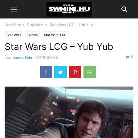
Kezdőlap
Star Wars
Star Wars LCG – Yub Yub
Star Wars
Games
Star Wars: LCG
Star Wars LCG – Yub Yub
0
Írta:
Jamie Solo
-
2016-02-26