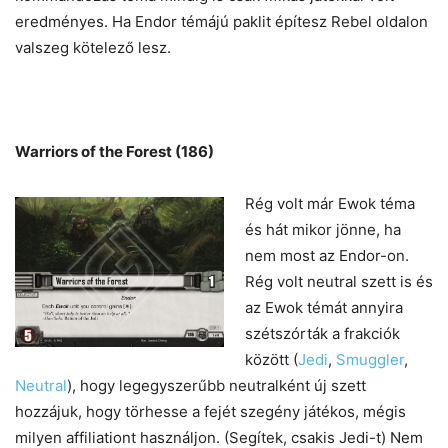
eredményes. Ha Endor témájú paklit építesz Rebel oldalon
valszeg kötelező lesz.
Warriors of the Forest (186)
Rég volt már Ewok téma
és hát mikor jönne, ha
nem most az Endor-on.
Rég volt neutral szett is és
az Ewok témát annyira
szétszórták a frakciók
között (
Jedi
,
Smuggler
,
Neutral
), hogy legegyszerűbb neutralként új szett
hozzájuk, hogy törhesse a fejét szegény játékos, mégis
milyen affiliationt használjon. (Segítek, csakis Jedi-t) Nem