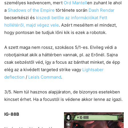
személyes kedvencem, mert
Ord Mantell
en zuhant le ahol
a
Shadows of the Empire
története során
Dash Rendar
becserkészi és
kiszedi belőle az információkat Fett
hollétéről, majd végez vele
. Azért meséltem el mindezt,
hogy pontosan be tudjuk lőni kik is ezek a robotok.
A szett maga nem rossz, szokásos 5/1-es. Elvileg védi a
robotjainkat akik a háttérben vannak, pl. az Erőnél. Sajna
csak sebzéstől véd, így a focus az bánthat minket, de épp
elég az a kivédett targeted strike vagy
Lightsaber
deflection
/
Leia’s Command
.
3/5. Nem túl hasznos alapjáraton, de bizonyos esetekben
kincset érhet. Ha a focustól is védene akkor lenne az igazi.
IG-88B