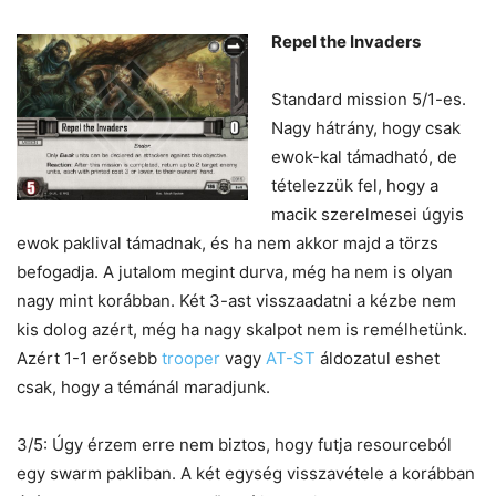
Repel the Invaders
Standard mission 5/1-es.
Nagy hátrány, hogy csak
ewok-kal támadható, de
tételezzük fel, hogy a
macik szerelmesei úgyis
ewok paklival támadnak, és ha nem akkor majd a törzs
befogadja. A jutalom megint durva, még ha nem is olyan
nagy mint korábban. Két 3-ast visszaadatni a kézbe nem
kis dolog azért, még ha nagy skalpot nem is remélhetünk.
Azért 1-1 erősebb
trooper
vagy
AT-ST
áldozatul eshet
csak, hogy a témánál maradjunk.
3/5: Úgy érzem erre nem biztos, hogy futja resourceból
egy swarm pakliban. A két egység visszavétele a korábban