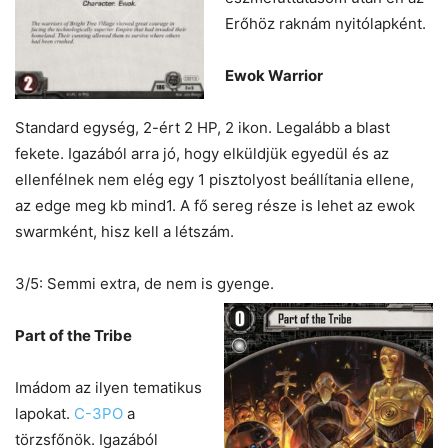
Erőhöz raknám nyitólapként.
Ewok Warrior
Standard egység, 2-ért 2 HP, 2 ikon. Legalább a blast
fekete. Igazából arra jó, hogy elküldjük egyedül és az
ellenfélnek nem elég egy 1 pisztolyost beállítania ellene,
az edge meg kb mind1. A fő sereg része is lehet az ewok
swarmként, hisz kell a létszám.
3/5: Semmi extra, de nem is gyenge.
Part of the Tribe
Imádom az ilyen tematikus
lapokat.
C-3PO
a
törzsfőnök. Igazából