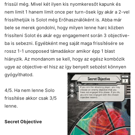
frissül még. Mivel két ilyen kis nyomkeresőt kapunk és
nem limit 1 hanem limit once per turn-ösek így akár a 2-vel
frissíthetjük is Solot még Erőhasználóként is. Abba már
bele se merek gondolni, hogy milyen lenne harc közben
frissíteni Solot és akár egy engagement során 3 objective-
ba is sebezni. Egyébként meg saját maga frissítésére se
rossz 1-1 unopposed támadáskor amikor épp 1 blast
hiányzik. Az mondanom se kell, hogy az egész kombózik
ugye az objective-el hisz az így benyelt sebzést könnyen
gyógyíthatod.
4/5. Ha nem lenne Solo
frissítése akkor csak 3/5
lenne.
Secret Objective