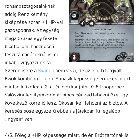
rohamosztagosainknak,
addig Renz kemény
kiképzése során +1 HP-val
gazdagodnak. Az egység
maga 3/3-as egy fekete
blasttal ami hasznossá
teszi támadásoknál is, de
inkább vigyázzunk rá.
Szerencsére a
Swindli
nem viszi, de az előbb tárgyalt
Ewok kombó már igen. A másik képessége érdekes, mert
miután kifizeted a 3-at érte akkor jutsz 0-5 trooperhez.
Valószínűleg ilyenkor már nincs pénzed lehozni őket így
következő körre jó lesz. Okosan kell lehozni az biztos. A
keresés sose egyszerű ebben a játékban itt legalább
„ingyen” van.
4/5. Főleg a +HP képessége miatt, de én Erőt tartónak is