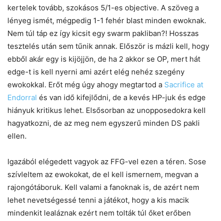
kertelek tovább, szokásos 5/1-es objective. A szöveg a
lényeg ismét, mégpedig 1-1 fehér blast minden ewoknak.
Nem túl táp ez így kicsit egy swarm pakliban?! Hosszas
tesztelés után sem tűnik annak. Először is mázli kell, hogy
ebből akár egy is kijöjjön, de ha 2 akkor se OP, mert hát
edge-t is kell nyerni ami azért elég nehéz szegény
ewokokkal. Erőt még úgy ahogy megtartod a
Sacrifice at
Endorral
és van idő kifejlődni, de a kevés HP-juk és edge
hiányuk kritikus lehet. Elsősorban az unopposedokra kell
hagyatkozni, de az meg nem egyszerű minden DS pakli
ellen.
Igazából elégedett vagyok az FFG-vel ezen a téren. Sose
szívleltem az ewokokat, de el kell ismernem, megvan a
rajongótáboruk. Kell valami a fanoknak is, de azért nem
lehet nevetségessé tenni a játékot, hogy a kis macik
mindenkit lealáznak ezért nem tolták túl őket erőben