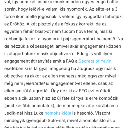
val, így nem kell imádkoznunk minden egyes edge battle
során, hogy lelövi-e valami kis nyomorék. Az elite-et a 3
force ikon mellé jogosnak is vélem így nyugodtan tehetjük
az Erőhöz. A két pisztoly és a fókusz korrekt, de az
egyetlen fehér blast-ot nem tudom hova tenni, hisz ki
robbantja fel azt a nyomorult pajzsgenerátort ha nem ő. Na
de nézzük a képességét, amivel akár engagement közben
is átugorhatunk másik objective-re. Eddig is volt ilyen
engagement átirányítás amit a FAQ a
Secrets of Yavin
esetében ki is tárgyal, mégpedig ha átugrasz egy másik
objective-ra akkor az ellen mehetsz még egyszer mivel
még nem
jelentettél ki
engagement-et ellene, csak az
ellen amiről átugrottál. Úgy néz ki az FFG ezt erőlteti
ebben a ciklusban hisz az új fate kártya is erre kombózik
(amit később bemutatok), de már megkezdte korábban a
Jedik-nél hisz Luke
homoksiklója
is hasonló. Viszont
mindegyik gyengébb Solo-nál, mivel a homoksikló és a
fate kártya kvázi az edge előtt illetve után változtatja meg