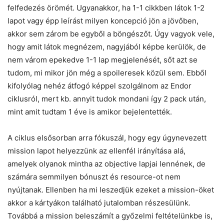
felfedezés örömét. Ugyanakkor, ha 1-1 cikkben látok 1-2
lapot vagy épp leírást milyen koncepció jön a jövőben,
akkor sem zárom be egyből a böngészőt. Úgy vagyok vele,
hogy amit látok megnézem, nagyjából képbe kerülök, de
nem várom epekedve 1-1 lap megjelenését, sőt azt se
tudom, mi mikor jön még a spoileresek közül sem. Ebből
kifolyólag nehéz átfogó képpel szolgálnom az Endor
ciklusról, mert kb. annyit tudok mondani így 2 pack után,
mint amit tudtam 1 éve is amikor bejelentették.
A ciklus elsősorban arra fókuszál, hogy egy úgynevezett
mission lapot helyezzünk az ellenfél irányítása alá,
amelyek olyanok mintha az objective lapjai lennének, de
számára semmilyen bónuszt és resource-ot nem
nyújtanak. Ellenben ha mi leszedjük ezeket a mission-öket
akkor a kártyákon található jutalomban részesülünk.
Továbbá a mission beleszámít a győzelmi feltételünkbe is,