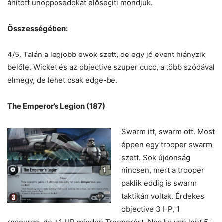
áhított unopposedokat elősegíti mondjuk.
Összességében:
4/5. Talán a legjobb ewok szett, de egy jó event hiányzik
belőle. Wicket és az objective szuper cucc, a több szódával
elmegy, de lehet csak edge-be.
The Emperor’s Legion (187)
Swarm itt, swarm ott. Most
éppen egy trooper swarm
szett. Sok újdonság
nincsen, mert a trooper
paklik eddig is swarm
taktikán voltak. Érdekes
objective 3 HP, 1
resource, de +1 HP minden Trooperért. Nos ha van lent 5-