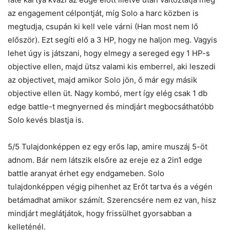
az engagement célpontját, míg Solo a harc közben is
megtudja, csupán ki kell vele várni (Han most nem lő
először). Ezt segíti elő a 3 HP, hogy ne haljon meg. Vagyis
lehet úgy is játszani, hogy elmegy a sereged egy 1 HP-s
objective ellen, majd ütsz valami kis emberrel, aki leszedi
az objectivet, majd amikor Solo jön, ő már egy másik
objective ellen üt. Nagy kombó, mert így elég csak 1 db
edge battle-t megnyerned és mindjárt megbocsáthatóbb
Solo kevés blastja is.
5/5 Tulajdonképpen ez egy erős lap, amire muszáj 5-öt
adnom. Bár nem látszik elsőre az ereje ez a 2in1 edge
battle aranyat érhet egy endgameben. Solo
tulajdonképpen végig pihenhet az Erőt tartva és a végén
betámadhat amikor számít. Szerencsére nem ez van, hisz
mindjárt meglátjátok, hogy frissülhet gyorsabban a
kelleténél.