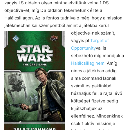
vagyis LS oldalon olyan mintha elvittünk volna 1 DS
objective-et, míg DS oldalon tekerhetünk érte a
Halálcsillagon. Az is fontos tudnivaló még, hogy a mission
játékmechanikai szempontból amint a játékba kerül
objectiv
e-nek számít,
vagyis pl
Target of
Opportunity
val is
sebezhető míg mondjuk a
Halálcsillag nem
. Amíg
nincs a játékban addig
sima command lapnak
számít és paklinkból
húzhatjuk fel, a rajta lévő
költséget fizetve pedig
kijátszhatjuk az
ellenfélhez. Mindenkinek
csak 1 aktív missionje