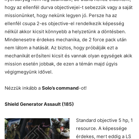
hogy az ellenfél durva objectivejei-t sebezzük vagy a saját
missionünket, hogy nekünk legyen jó. Persze ha az
ellenfél csupa 2-es objective-el rendelkezik képesség
nélkül akkor kicsit könnyebb a helyzetünk a döntésben.
Mindenesetre érdekes mechanika, de 2 force pack után
nem látom a hatását. Az biztos, hogy próbálják ezt a
mechanikát erősíteni kicsit és vannak olyan egységek akik
mission esetén jobbak, de ezen a témán majd úgyis
végigmegyünk idővel.
Nézzük inkább a
Solo’s command
-ot!
Shield Generator Assault (185)
Standard objective 5 hp, 1
resource. A képessége
érdekes, mert eddig a LS