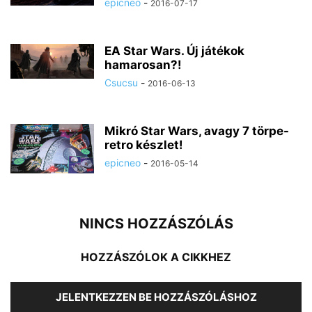
epicneo
-
2016-07-17
EA Star Wars. Új játékok
hamarosan?!
Csucsu
-
2016-06-13
Mikró Star Wars, avagy 7 törpe-
retro készlet!
epicneo
-
2016-05-14
NINCS HOZZÁSZÓLÁS
HOZZÁSZÓLOK A CIKKHEZ
JELENTKEZZEN BE HOZZÁSZÓLÁSHOZ