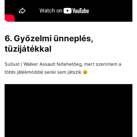
6. Győzelmi ünneplés,
tüzijátékkal
Sullust / Walker Assault feltehetőeg, mert szerintem a
többi játékmóddal senki sem játszik