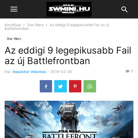
Kezdőlap
Star Wars
Az eddigi 9 legepikusabb Fail az új
Battlefrontban
Star Wars
Az eddigi 9 legepikusabb Fail
az új Battlefrontban
0
Írta:
Inquisitor Voluntas
-
2016-02-26