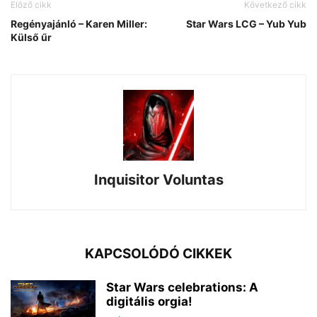
Előző cikk
Következő cikk
Regényajánló ­– Karen Miller:
Star Wars LCG – Yub Yub
Külső űr
Inquisitor Voluntas
KAPCSOLÓDÓ CIKKEK
Star Wars celebrations: A
digitális orgia!