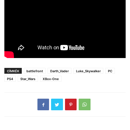
CÍMKÉK
battlefront
Darth_Vader
Luke_Skywalker
PC
PS4
Star_Wars
XBox-One