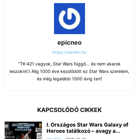
epicneo
https://swmini.hu
“TK-421 vagyok, Star Wars függő… és nem akarok
leszokni!:) Alig 1000 éve kezdődött ez Star Wars szerelem,
és még legalább 1000 évig tart!
KAPCSOLÓDÓ CIKKEK
I. Országos Star Wars Galaxy of
Heroes találkozó – avagy a...
equilan
-