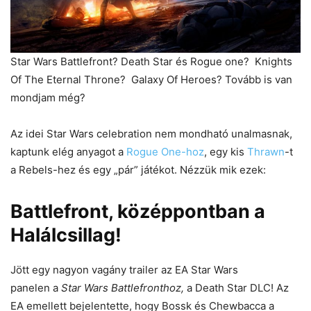
Star Wars Battlefront? Death Star és Rogue one? Knights
Of The Eternal Throne? Galaxy Of Heroes? Tovább is van
mondjam még?
Az idei Star Wars celebration nem mondható unalmasnak,
kaptunk elég anyagot a
Rogue One-hoz
, egy kis
Thrawn
-t
a Rebels-hez és egy „pár” játékot. Nézzük mik ezek:
Battlefront, középpontban a
Halálcsillag!
Jött egy nagyon vagány trailer az EA Star Wars
panelen a
Star Wars Battlefronthoz,
a Death Star DLC! Az
EA emellett bejelentette, hogy Bossk és Chewbacca a