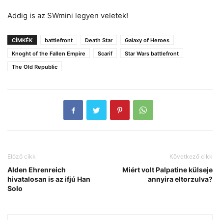
Addig is az SWmini legyen veletek!
CÍMKÉK
battlefront
Death Star
Galaxy of Heroes
Knoght of the Fallen Empire
Scarif
Star Wars battlefront
The Old Republic
Előző cikk
Következő cikk
Alden Ehrenreich
Miért volt Palpatine külseje
hivatalosan is az ifjú Han
annyira eltorzulva?
Solo