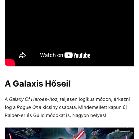
A Galaxis Hősei!
A
Galaxy Of Heroes-hoz,
teljesen logikus módon, érkezni
fog a
Rogue One
kicsiny csapata. Mindemellett kapun új
Raider-er és Guild módokat is. Nagyon helyes!