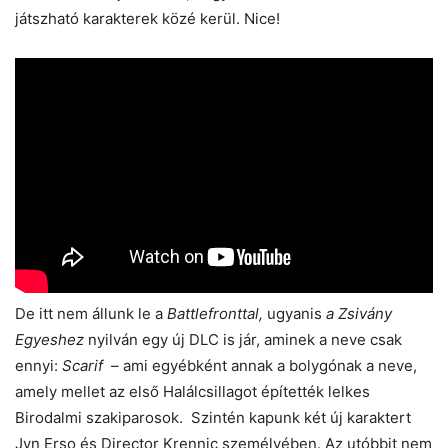
játszható karakterek közé kerül. Nice!
De itt nem állunk le a
Battlefronttal,
ugyanis
a Zsivány
Egyeshez
nyilván egy új DLC is jár, aminek a neve csak
ennyi:
Scarif
– ami egyébként annak a bolygónak a neve,
amely mellet az első Halálcsillagot építették lelkes
Birodalmi szakiparosok. Szintén kapunk két új karaktert
Jyn Erso és Director Krennic személyében. Az utóbbit nem