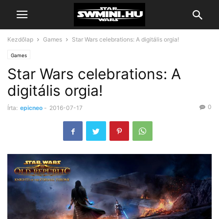
Kezdőlap
Games
Star Wars celebrations: A digitális orgia!
Games
Star Wars celebrations: A
digitális orgia!
0
Írta:
epicneo
-
2016-07-17