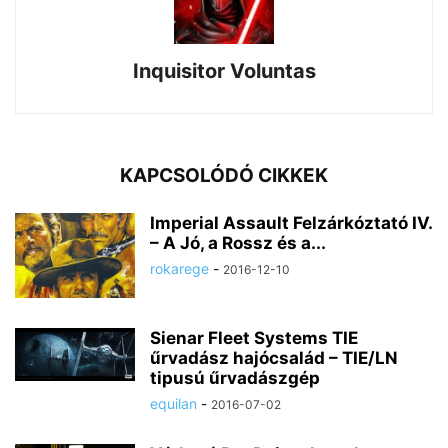
Inquisitor Voluntas
KAPCSOLÓDÓ CIKKEK
Imperial Assault Felzárkóztató IV.
– A Jó, a Rossz és a...
rokarege
-
2016-12-10
Sienar Fleet Systems TIE
űrvadász hajócsalád – TIE/LN
tipusú űrvadászgép
equilan
-
2016-07-02