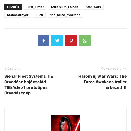
CÍMKÉK
First_Order
Millenium_Falcon
Star_Wars
Stardestroyer
T-70
the_force_awakens
Előző cikk
Következő cikk
Sienar Fleet Systems TIE
Három új Star Wars: The
űrvadász hajócsalád –
Force Awakens trailer
TIE/Adv x1 prototípus
érkezett!!!
űrvadászgép