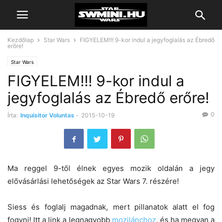
Kezdőlap
Star Wars
FIGYELEM!!! 9-kor indul a jegyfoglalás az Ébredő
erőre!
Star Wars
FIGYELEM!!! 9-kor indul a
jegyfoglalás az Ébredő erőre!
0
Írta:
Inquisitor Voluntas
-
2015-10-19
Ma reggel 9-től élnek egyes mozik oldalán a jegy
elővásárlási lehetőségek az Star Wars 7. részére!
Siess és foglalj magadnak, mert pillanatok alatt el fog
fogyni! Itt a link a legnagyobb
mozilánchoz
, és ha megvan a