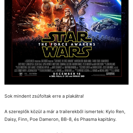
Sok mindent zsúfoltak erre a plakátra!
A szereplők közül a már a trailerekből ismertek: Kylo Ren,
Daisy, Finn, Poe Dameron, BB-8, és Phasma kapitány.