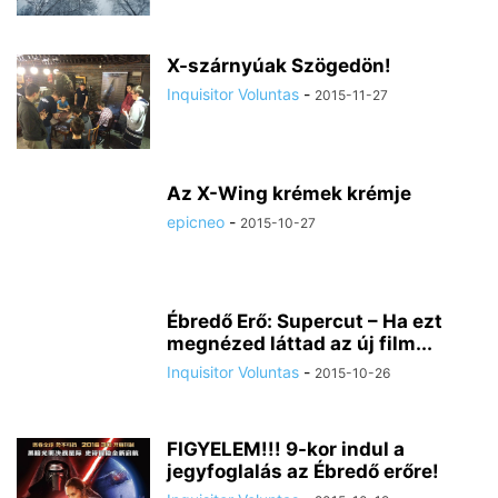
X-szárnyúak Szögedön!
Inquisitor Voluntas
-
2015-11-27
Az X-Wing krémek krémje
epicneo
-
2015-10-27
Ébredő Erő: Supercut – Ha ezt
megnézed láttad az új film...
Inquisitor Voluntas
-
2015-10-26
FIGYELEM!!! 9-kor indul a
jegyfoglalás az Ébredő erőre!