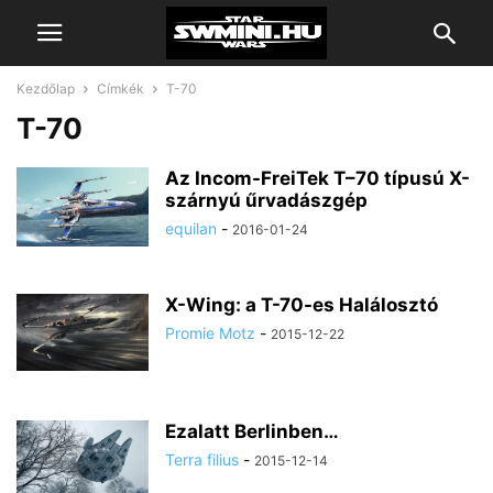
Kezdőlap
Címkék
T-70
T-70
Az Incom-FreiTek T–70 típusú X-
szárnyú űrvadászgép
equilan
-
2016-01-24
X-Wing: a T-70-es Halálosztó
Promie Motz
-
2015-12-22
Ezalatt Berlinben…
Terra filius
-
2015-12-14