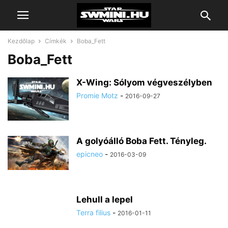
Kezdőlap
Címkék
Boba_Fett
Boba_Fett
X-Wing: Sólyom végveszélyben
Promie Motz
-
2016-09-27
A golyóálló Boba Fett. Tényleg.
epicneo
-
2016-03-09
Lehull a lepel
Terra filius
-
2016-01-11