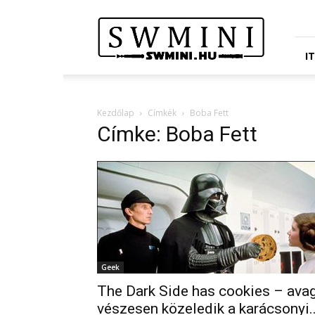
Star
Wars
Miniatures
Portál
I
Kezdőlap
Címkék
Boba Fett
Címke: Boba Fett
Geek
The Dark Side has cookies – ava
vészesen közeledik a karácsonyi..