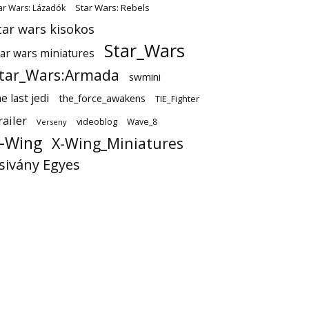
Star Wars: Rebels
ar Wars: Lázadók
tar wars kisokos
Star_Wars
tar wars miniatures
tar_Wars:Armada
swmini
e last jedi
the_force_awakens
TIE_Fighter
railer
videoblog
Wave_8
Verseny
-Wing
X-Wing_Miniatures
sivány Egyes