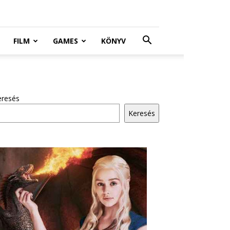
FILM
GAMES
KÖNYV
eresés
Keresés