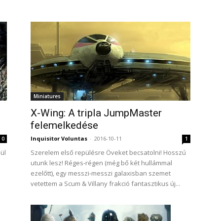
Miniatures
X-Wing: A tripla JumpMaster
felemelkedése
Inquisitor Voluntas
-
2016-10-11
0
1
lül
Szerelem első repülésre Öveket becsatolni! Hosszú
utunk lesz! Réges-régen (még bő két hullámmal
ezelőtt), egy messzi-messzi galaxisban szemet
vetettem a Scum & Villany frakció fantasztikus új...