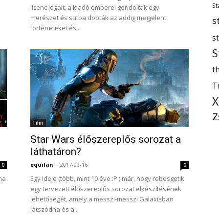
St
licenc jogait, a kiadó emberei gondoltak egy
merészet és sutba dobták az addig megjelent
s
történeteket és...
s
S
th
T
X
Z
Film
Star Wars élőszereplős sorozat a
láthatáron?
equilan
-
2017-02-16
0
0
ma
Egy ideje (több, mint 10 éve :P ) már, hogy rebesgetik
egy tervezett élőszereplős sorozat elkészítésének
lehetőségét, amely a messzi-messzi Galaxisban
játszódna és a...