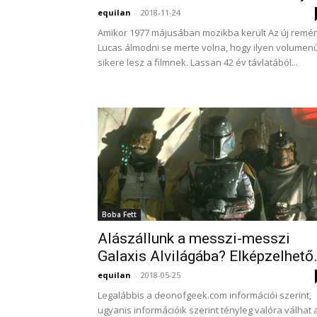
equilan
-
2018-11-24
Amikor 1977 májusában mozikba került Az új remé
Lucas álmodni se merte volna, hogy ilyen volumen
sikere lesz a filmnek. Lassan 42 év távlatából...
Boba Fett
Alászállunk a messzi-messzi
Galaxis Alvilágába? Elképzelhető
equilan
-
2018-05-25
Legalábbis a deonofgeek.com információi szerint,
ugyanis információik szerint tényleg valóra válhat 