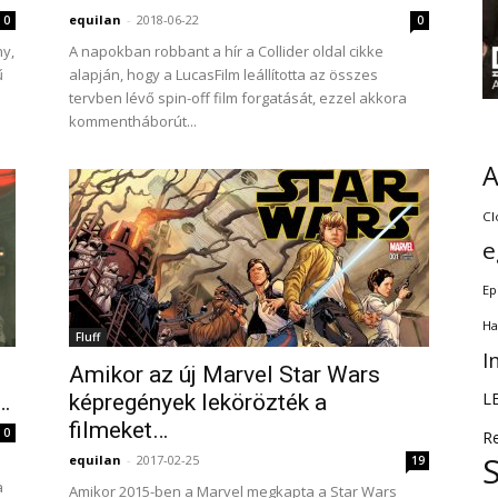
equilan
-
2018-06-22
0
0
ny,
A napokban robbant a hír a Collider oldal cikke
ű
alapján, hogy a LucasFilm leállította az összes
tervben lévő spin-off film forgatását, ezzel akkora
kommentháborút...
Cl
e
Ep
Ha
Fluff
I
Amikor az új Marvel Star Wars
L
…
képregények lekörözték a
filmeket…
0
R
equilan
-
2017-02-25
19
a
Amikor 2015-ben a Marvel megkapta a Star Wars