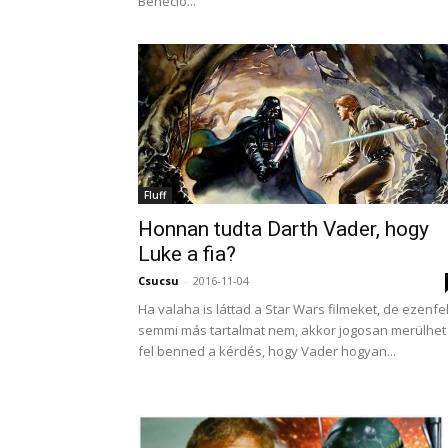
Benecio...
Fluff
Honnan tudta Darth Vader, hogy
Luke a fia?
Csucsu
-
2016-11-04
Ha valaha is láttad a Star Wars filmeket, de ezenfe
semmi más tartalmat nem, akkor jogosan merülhet
fel benned a kérdés, hogy Vader hogyan...