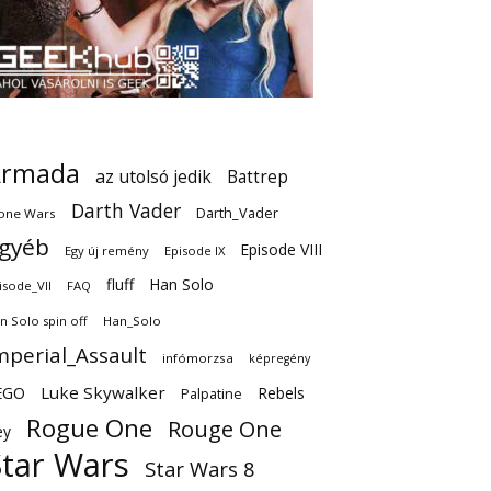
Armada
az utolsó jedik
Battrep
Darth Vader
Darth_Vader
one Wars
gyéb
Episode VIII
Egy új remény
Episode IX
fluff
Han Solo
isode_VII
FAQ
n Solo spin off
Han_Solo
mperial_Assault
infómorzsa
képregény
EGO
Luke Skywalker
Rebels
Palpatine
Rogue One
Rouge One
ey
Star Wars
Star Wars 8