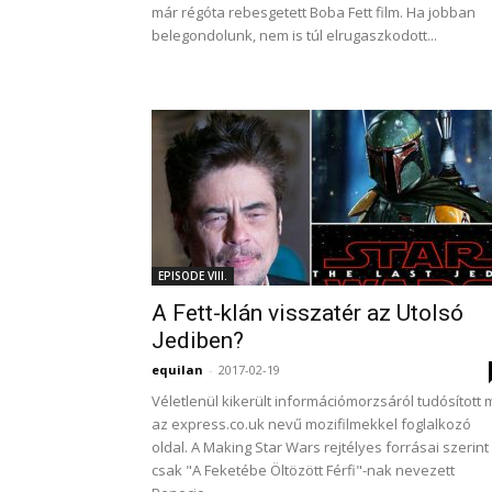
már régóta rebesgetett Boba Fett film. Ha jobban
belegondolunk, nem is túl elrugaszkodott...
EPISODE VIII.
A Fett-klán visszatér az Utolsó
Jediben?
equilan
-
2017-02-19
Véletlenül kikerült információmorzsáról tudósított 
az express.co.uk nevű mozifilmekkel foglalkozó
oldal. A Making Star Wars rejtélyes forrásai szerint
csak "A Feketébe Öltözött Férfi"-nak nevezett