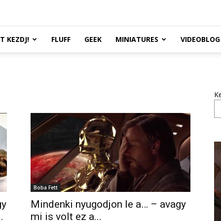
TT KEZDJ!
FLUFF
GEEK
MINIATURES
VIDEOBLOG
K
Boba Fett
gy
Mindenki nyugodjon le a… – avagy
.
mi is volt ez a...