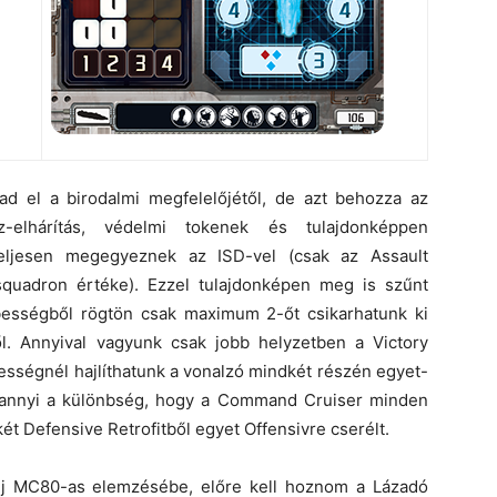
ad el a birodalmi megfelelőjétől, de azt behozza az
-elhárítás, védelmi tokenek és tulajdonképpen
teljesen megegyeznek az ISD-vel (csak az Assault
quadron értéke). Ezzel tulajdonképen meg is szűnt
bességből rögtön csak maximum 2-őt csikarhatunk ki
. Annyival vagyunk csak jobb helyzetben a Victory
ességnél hajlíthatunk a vonalzó mindkét részén egyet-
k annyi a különbség, hogy a Command Cruiser minden
két Defensive Retrofitből egyet Offensivre cserélt.
új MC80-as elemzésébe, előre kell hoznom a Lázadó