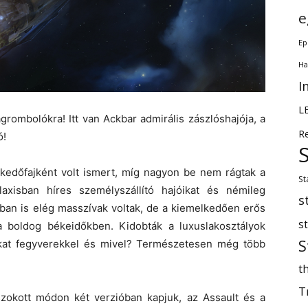
e
Ep
Ha
I
L
agrombolókra! Itt van Ackbar admirális zászlóshajója, a
R
ó!
edőfajként volt ismert, míg nagyon be nem rágtak a
St
axisban híres személyszállító hajóikat és némileg
s
ban is elég masszívak voltak, de a kiemelkedően erős
s
a boldog békeidőkben. Kidobták a luxuslakosztályok
S
ikat fegyverekkel és mivel? Természetesen még több
th
T
zokott módon két verzióban kapjuk, az Assault és a