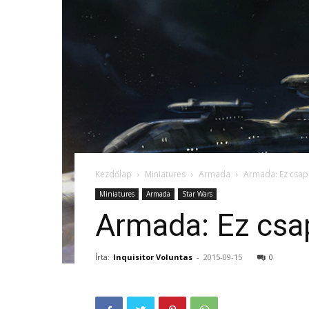
Kezdőlap
Miniatures
Armada
Armada: Ez csap
Miniatures
Armada
Star Wars
Armada: Ez csa
Írta:
Inquisitor Voluntas
-
2015-09-15
0