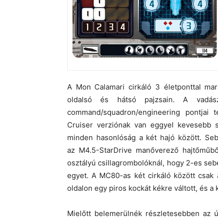
A Mon Calamari cirkáló 3 életponttal mar
oldalsó és hátsó pajzsain. A vadász
command/squadron/engineering pontjai 
Cruiser verziónak van eggyel kevesebb s
minden hasonlóság a két hajó között. Se
az M4.5-StarDrive manőverező hajtőműből
osztályú csillagrombolóknál, hogy 2-es seb
egyet. A MC80-as két cirkáló között csa
oldalon egy piros kockát kékre váltott, és a 
Mielőtt belemerülnék részletesebben az 