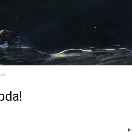
da!
pda!
K