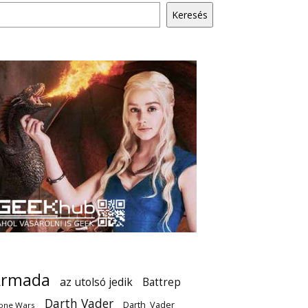
Keresés
Armada
az utolsó jedik
Battrep
Darth Vader
Darth_Vader
one Wars