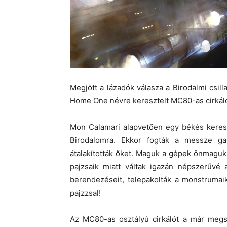
Megjött a lázadók válasza a Birodalmi csill
Home One névre keresztelt MC80-as cirkál
Mon Calamari alapvetően egy békés keresk
Birodalomra. Ekkor fogták a messze gal
átalakították őket. Maguk a gépek önmaguk
pajzsaik miatt váltak igazán népszerűvé 
berendezéseit, telepakolták a monstruma
pajzzsal!
Az MC80-as osztályú cirkálót a már megs