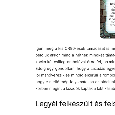
Igen, még a kis CR90-esek támadását is me
belőlük akkor mind a hétnek mindkét táma
kocka két csillagrombolóval érne fel, ha mi
Eddig úgy gondoltam, hogy a Lázadás egye
jól manőverezik és mindig elkerüli a romboló
hogy e mellé még folyamatosan az oldalun
körben megint a lázadók kapták a taktikásabb
Legyél felkészült és fel