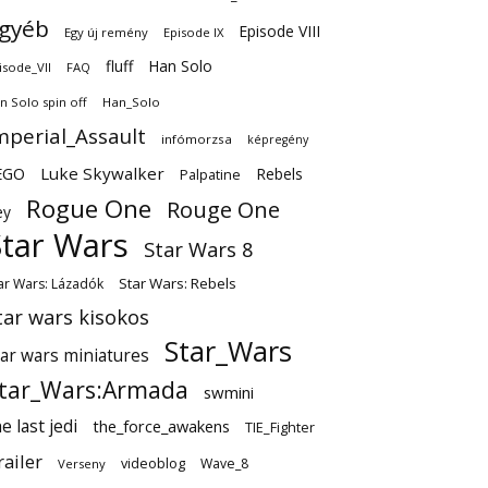
gyéb
Episode VIII
Egy új remény
Episode IX
fluff
Han Solo
isode_VII
FAQ
n Solo spin off
Han_Solo
mperial_Assault
infómorzsa
képregény
EGO
Luke Skywalker
Rebels
Palpatine
Rogue One
Rouge One
ey
Star Wars
Star Wars 8
Star Wars: Rebels
ar Wars: Lázadók
tar wars kisokos
Star_Wars
tar wars miniatures
tar_Wars:Armada
swmini
e last jedi
the_force_awakens
TIE_Fighter
railer
videoblog
Wave_8
Verseny