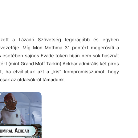
ezett a Lázadó Szövetség legdrágább és egyben
 vezetője. Míg Mon Mothma 31 pontért megerősíti a
 esetében sajnos Evade token híján nem sok hasznát
rt (mint Grand Moff Tarkin) Ackbar admirális két piros
, ha elvállaljuk azt a „kis” kompromisszumot, hogy
 csak az oldalsókról támadunk.