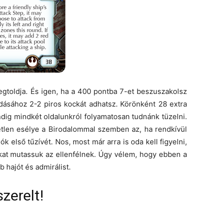
gtoldja. És igen, ha a 400 pontba 7-et beszuszakolsz
dásához 2-2 piros kockát adhatsz. Körönként 28 extra
ndig mindkét oldalunkról folyamatosan tudnánk tüzelni.
tlen esélye a Birodalommal szemben az, ha rendkívül
k első tűzívét. Nos, most már arra is oda kell figyelni,
kat mutassuk az ellenfélnek. Úgy vélem, hogy ebben a
 hajót és admirálist.
szerelt!