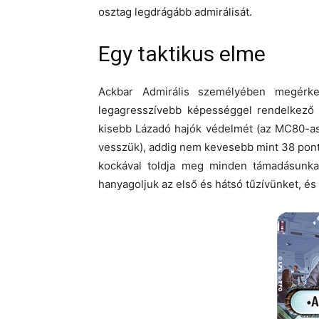
osztag legdrágább admirálisát.
Egy taktikus elme
Ackbar Admirális személyében megérk
legagresszívebb képességgel rendelkező
kisebb Lázadó hajók védelmét (az MC80-as
vesszük), addig nem kevesebb mint 38 ponté
kockával toldja meg minden támadásunkat
hanyagoljuk az első és hátsó tűzívünket, és