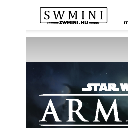
Star
Wars
Miniatures
Portál
I