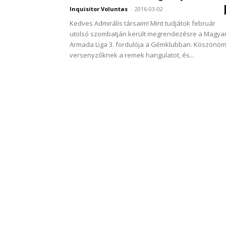
Inquisitor Voluntas
-
2016-03-02
Kedves Admirális társaim! Mint tudjátok február
utolsó szombatján került megrendezésre a Magya
Armada Liga 3. fordulója a Gémklubban. Köszönöm
versenyzőknek a remek hangulatot, és...