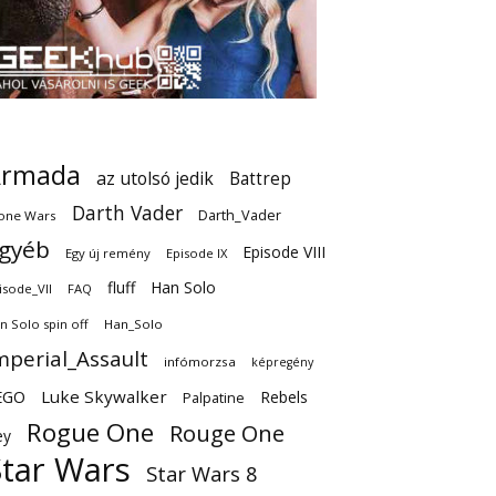
Armada
az utolsó jedik
Battrep
Darth Vader
Darth_Vader
one Wars
gyéb
Episode VIII
Egy új remény
Episode IX
fluff
Han Solo
isode_VII
FAQ
n Solo spin off
Han_Solo
mperial_Assault
infómorzsa
képregény
EGO
Luke Skywalker
Rebels
Palpatine
Rogue One
Rouge One
ey
Star Wars
Star Wars 8