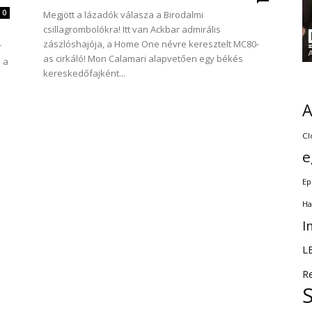
0
Megjött a lázadók válasza a Birodalmi
csillagrombolókra! Itt van Ackbar admirális
zászlóshajója, a Home One névre keresztelt MC80-
r
as cirkáló! Mon Calamari alapvetően egy békés
 a
kereskedőfajként...
Cl
e
Ep
Ha
I
L
R