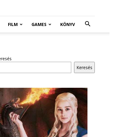
FILM
GAMES
KÖNYV
eresés
Keresés