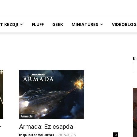
TT KEZDJ!
FLUFF
GEEK
MINIATURES
VIDEOBLOG
K
Armada
Armada: Ez csapda!
–
Inquisitor Voluntas
-
2015-09-15
0