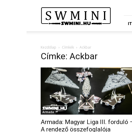
Star
Wars
Miniatures
Portál
I
Kezdőlap
Címkék
Ackbar
Címke: Ackbar
Armada
Armada: Magyar Liga III. forduló 
A rendező összefoglalója