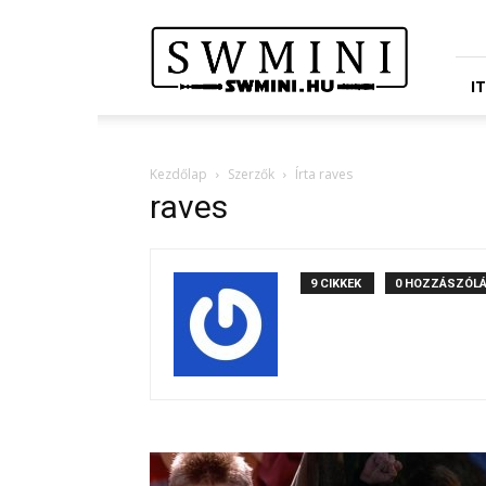
Star
Wars
Miniatures
Portál
I
Kezdőlap
Szerzők
Írta raves
raves
9 CIKKEK
0 HOZZÁSZÓL