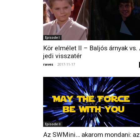
Episode I
Kör elmélet II – Baljós árnyak vs.
jedi visszatér
raves
-
2017-11-17
Episode II
Az SWMini… akarom mondani: az