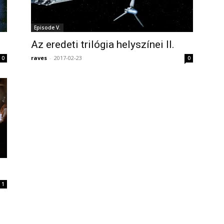
Episode V.
Az eredeti trilógia helyszínei II.
raves
-
2017-02-23
0
0
1