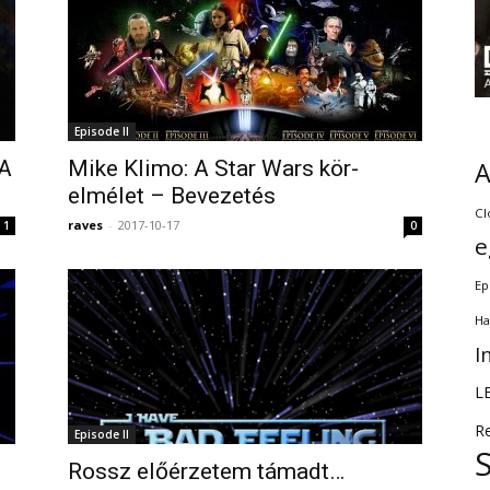
Episode II
 A
Mike Klimo: A Star Wars kör-
elmélet – Bevezetés
Cl
raves
-
2017-10-17
1
0
e
Ep
Ha
I
L
R
Episode II
Rossz előérzetem támadt…