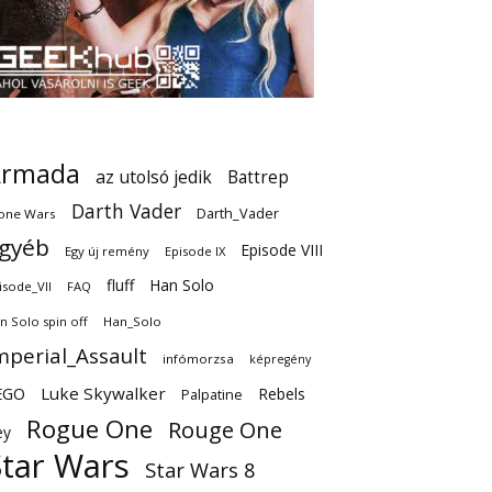
Armada
az utolsó jedik
Battrep
Darth Vader
Darth_Vader
one Wars
gyéb
Episode VIII
Egy új remény
Episode IX
fluff
Han Solo
isode_VII
FAQ
n Solo spin off
Han_Solo
mperial_Assault
infómorzsa
képregény
EGO
Luke Skywalker
Rebels
Palpatine
Rogue One
Rouge One
ey
Star Wars
Star Wars 8