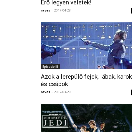
Erő legyen veletek!
raves
-
2017-04-28
Episode III
Azok a lerepülő fejek, lábak, karok
és csápok
raves
-
2017-03-20