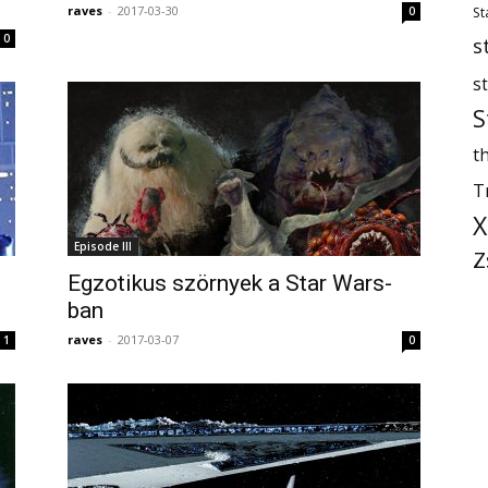
raves
-
2017-03-30
0
St
0
s
s
S
th
T
X
Episode III
Z
Egzotikus szörnyek a Star Wars-
ban
raves
-
2017-03-07
1
0