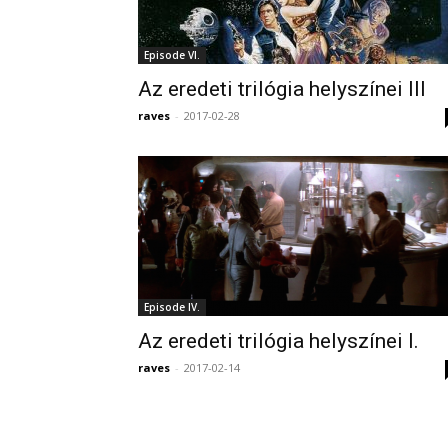
Episode VI.
Az eredeti trilógia helyszínei III
raves
-
2017-02-28
Episode IV.
Az eredeti trilógia helyszínei I.
raves
-
2017-02-14