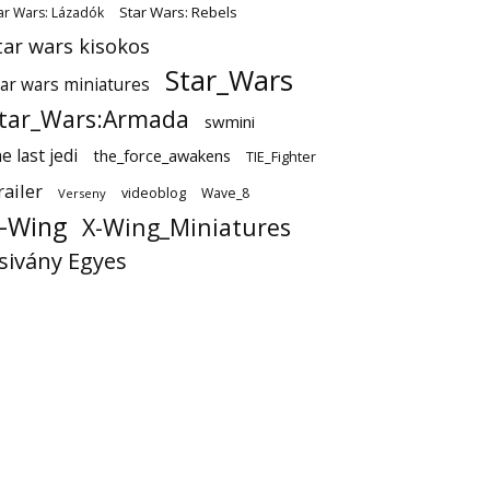
Star Wars: Rebels
ar Wars: Lázadók
tar wars kisokos
Star_Wars
tar wars miniatures
tar_Wars:Armada
swmini
e last jedi
the_force_awakens
TIE_Fighter
railer
videoblog
Wave_8
Verseny
-Wing
X-Wing_Miniatures
sivány Egyes