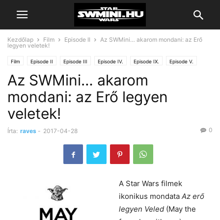
Kezdőlap
Film
Episode II
Az SWMini… akarom mondani: az Erő
legyen veletek!
Film
Episode II
Episode III
Episode IV.
Episode IX.
Episode V.
Az SWMini… akarom
Episode VI.
Rogue One
Star Wars
mondani: az Erő legyen
veletek!
0
Írta:
raves
-
2017-04-28
A Star Wars filmek
ikonikus mondata
Az erő
legyen Veled
(May the