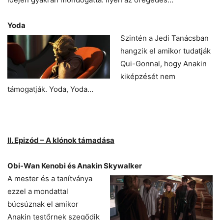
Yoda
Szintén a Jedi Tanácsban
hangzik el amikor tudatják
Qui-Gonnal, hogy Anakin
kiképzését nem
támogatják. Yoda, Yoda…
II. Epizód – A klónok támadása
Obi-Wan Kenobi és Anakin Skywalker
A mester és a tanítványa
ezzel a mondattal
búcsúznak el amikor
Anakin testőrnek szegődik