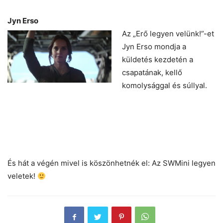
Jyn Erso
Az „Erő legyen velünk!”-et
Jyn Erso mondja a
küldetés kezdetén a
csapatának, kellő
komolysággal és súllyal.
És hát a végén mivel is köszönhetnék el: Az SWMini legyen
veletek!