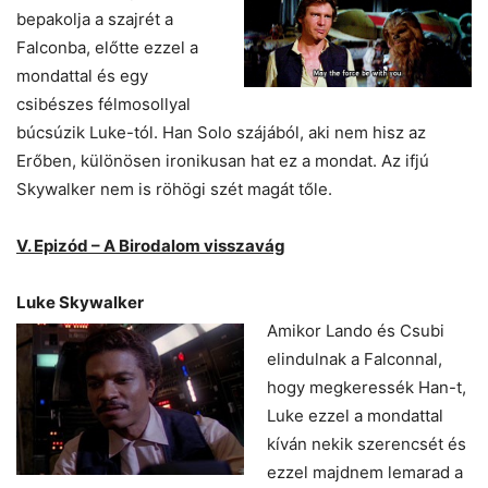
bepakolja a szajrét a
Falconba, előtte ezzel a
mondattal és egy
csibészes félmosollyal
búcsúzik Luke-tól. Han Solo szájából, aki nem hisz az
Erőben, különösen ironikusan hat ez a mondat. Az ifjú
Skywalker nem is röhögi szét magát tőle.
V. Epizód – A Birodalom visszavág
Luke Skywalker
Amikor Lando és Csubi
elindulnak a Falconnal,
hogy megkeressék Han-t,
Luke ezzel a mondattal
kíván nekik szerencsét és
ezzel majdnem lemarad a