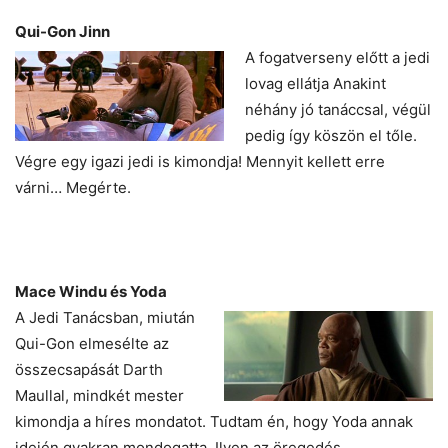
Qui-Gon Jinn
A fogatverseny előtt a jedi
lovag ellátja Anakint
néhány jó tanáccsal, végül
pedig így köszön el tőle.
Végre egy igazi jedi is kimondja! Mennyit kellett erre
várni… Megérte.
Mace Windu és Yoda
A Jedi Tanácsban, miután
Qui-Gon elmesélte az
összecsapását Darth
Maullal, mindkét mester
kimondja a híres mondatot. Tudtam én, hogy Yoda annak
idején gyakran mondogatta. Ilyen az öregedés…