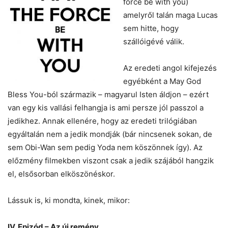
force be with you)
amelyről talán maga Lucas
sem hitte, hogy
szállóigévé válik.
Az eredeti angol kifejezés
egyébként a May God
Bless You-ból származik – magyarul Isten áldjon – ezért
van egy kis vallási felhangja is ami persze jól passzol a
jedikhez. Annak ellenére, hogy az eredeti trilógiában
egyáltalán nem a jedik mondják (bár nincsenek sokan, de
sem Obi-Wan sem pedig Yoda nem köszönnek így). Az
előzmény filmekben viszont csak a jedik szájából hangzik
el, elsősorban elköszönéskor.
Lássuk is, ki mondta, kinek, mikor:
IV. Epizód – Az új remény