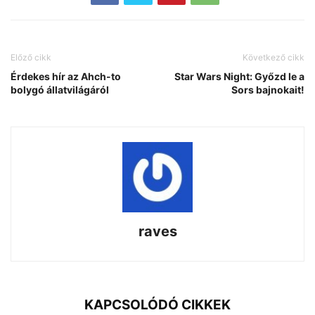
Előző cikk
Következő cikk
Érdekes hír az Ahch-to
Star Wars Night: Győzd le a
bolygó állatvilágáról
Sors bajnokait!
raves
KAPCSOLÓDÓ CIKKEK