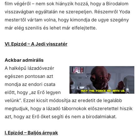
film végéről – nem sok hiányzik hozzá, hogy a Birodalom
visszavágban egyáltalán ne szerepeljen. Részemről Yoda
mestertől vártam volna, hogy kimondja de ugye szegény
már elég szenilis és lehet már elfelejtette.
VI. Epizód – A Jedi visszatér
Ackbar admirális
A halképű lázadóvezér
egészen pontosan azt
mondja az endori csata
előtt, hogy „az Erő legyen
velünk”. Ezzel kicsit módosítja az eredetit de legalább
megtudjuk, hogy a lázadó tábornokok előszeretettel hiszik
azt, hogy az Erő őket segíti és nem a birodalmiakat.
I. Epizód – Baljós árnyak