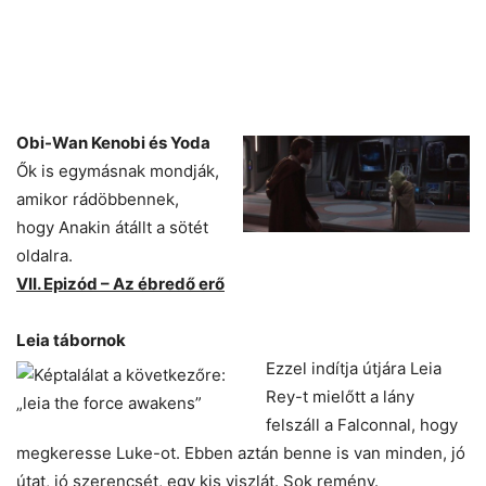
Obi-Wan Kenobi és Yoda
Ők is egymásnak mondják,
amikor rádöbbennek,
hogy Anakin átállt a sötét
oldalra.
VII. Epizód – Az ébredő erő
Leia tábornok
Ezzel indítja útjára Leia
Rey-t mielőtt a lány
felszáll a Falconnal, hogy
megkeresse Luke-ot. Ebben aztán benne is van minden, jó
útat, jó szerencsét, egy kis viszlát. Sok remény.