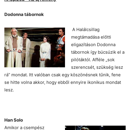
Dodonna tábornok
A Halálcsillag
megtámadása előtti
eligazításon Dodonna
tábornok így búcsúzik el a
pilótáktól. Afféle „sok
szerencsét, szükség lesz
rá” mondat. Itt valóban csak egy köszönésnek tűnik, fene
se hitte volna akkor, hogy ebből ennyire ikonikus mondat
lesz.
Han Solo
Amikor a csempész