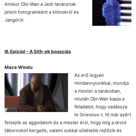
Amikor Obi-Wan a Jedi tanácsnak
jelent hologramként a klónokról és
Jangóról.
III. Epizód – A Sith-ek bosszúja
Mace Windu
Az erő legyen
mindannyiunkkal, mondja
a mester a tanácsban,
miután Obi-Wan kapja a
feladatot, hogy vadássza
le Grievous-t. Itt már azért
felsejlik az aggodalom és a mester érzi, hogy míg a droid
tábornokot kergetik, valami sokkal sötétebb rejtőzik és