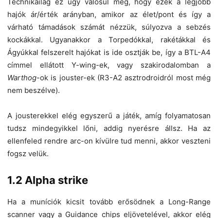
Technikailag ez úgy valósul meg, hogy ezek a legjobb
hajók ár/érték arányban, amikor az élet/pont és így a
várható támadások számát nézzük, súlyozva a sebzés
kockákkal. Ugyanakkor a Torpedókkal, rakétákkal és
Ágyúkkal felszerelt hajókat is ide osztják be, így a BTL-A4
címmel ellátott Y-wing-ek, vagy szakirodalomban a
Warthog
-ok is jouster-ek (R3-A2 asztrodroidról most még
nem beszélve).
A jousterekkel elég egyszerű a játék, amíg folyamatosan
tudsz mindegyikkel lőni, addig nyerésre állsz. Ha az
ellenfeled rendre arc-on kívülre tud menni, akkor veszteni
fogsz velük.
1.2 Alpha strike
Ha a muníciók kicsit tovább erősödnek a Long-Range
scanner vagy a Guidance chips eljövetelével, akkor elég