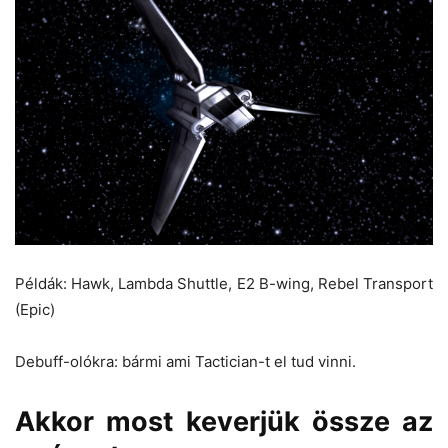
Példák: Hawk, Lambda Shuttle, E2 B-wing, Rebel Transport
(Epic)
Debuff-olókra: bármi ami Tactician-t el tud vinni.
Akkor most keverjük össze az