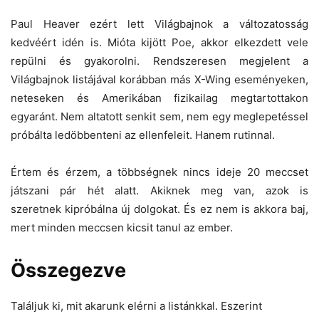
Paul Heaver ezért lett Világbajnok a változatosság
kedvéért idén is. Mióta kijött Poe, akkor elkezdett vele
repülni és gyakorolni. Rendszeresen megjelent a
Világbajnok listájával korábban más X-Wing eseményeken,
neteseken és Amerikában fizikailag megtartottakon
egyaránt. Nem altatott senkit sem, nem egy meglepetéssel
próbálta ledöbbenteni az ellenfeleit. Hanem rutinnal.
Értem és érzem, a többségnek nincs ideje 20 meccset
játszani pár hét alatt. Akiknek meg van, azok is
szeretnek kipróbálna új dolgokat. És ez nem is akkora baj,
mert minden meccsen kicsit tanul az ember.
Összegezve
Találjuk ki, mit akarunk elérni a listánkkal. Eszerint