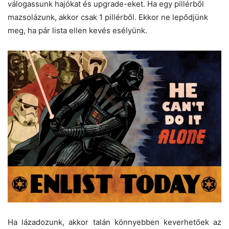
válogassunk hajókat és upgrade-eket. Ha egy pillérből
mazsolázunk, akkor csak 1 pillérből. Ekkor ne lepődjünk
meg, ha pár lista ellen kevés esélyünk.
Ha lázadozunk, akkor talán könnyebben keverhetőek az