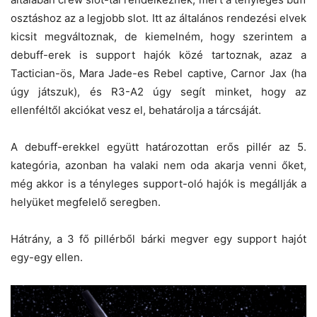
osztáshoz az a legjobb slot. Itt az általános rendezési elvek
kicsit megváltoznak, de kiemelném, hogy szerintem a
debuff-erek is support hajók közé tartoznak, azaz a
Tactician-ös, Mara Jade-es Rebel captive, Carnor Jax (ha
úgy játszuk), és R3-A2 úgy segít minket, hogy az
ellenféltől akciókat vesz el, behatárolja a tárcsáját.
A debuff-erekkel együtt határozottan erős pillér az 5.
kategória, azonban ha valaki nem oda akarja venni őket,
még akkor is a tényleges support-oló hajók is megállják a
helyüket megfelelő seregben.
Hátrány, a 3 fő pillérből bárki megver egy support hajót
egy-egy ellen.