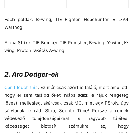
Főbb példák: B-wing, TIE Fighter, Headhunter, BTL-A4
Warthog
Alpha Strike: TIE Bomber, TIE Punisher, B-wing, Y-wing, K-
wing, Proton rakétás A-wing
2. Arc Dodger-ek
Can’t touch this
. Ez már csak azért is találó, mert amellett,
hogy el sem találod őket, hiába adsz le rájuk rengeteg
lövést, mellesleg, akárcsak csak MC, mint egy Pöröly, úgy
súlytanak le rád. Stop, Soontir Time! Persze a remek
védekező tulajdonságaiknál is nagyobb túlélési
képességet biztosít számukra az, hogy