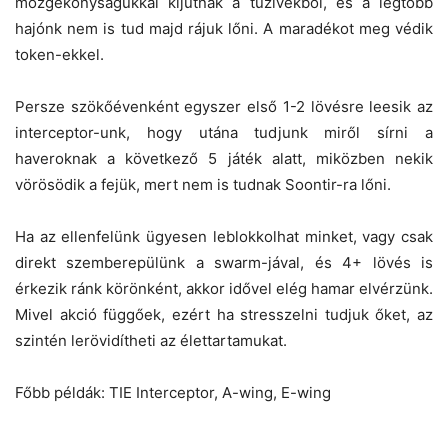
mozgékonyságukkal kijutnak a tűzívekből, és a legtöbb
hajónk nem is tud majd rájuk lőni. A maradékot meg védik
token-ekkel.
Persze szökőévenként egyszer első 1-2 lövésre leesik az
interceptor-unk, hogy utána tudjunk miről sírni a
haveroknak a következő 5 játék alatt, miközben nekik
vörösödik a fejük, mert nem is tudnak Soontir-ra lőni.
Ha az ellenfelünk ügyesen leblokkolhat minket, vagy csak
direkt szemberepülünk a swarm-jával, és 4+ lövés is
érkezik ránk körönként, akkor idővel elég hamar elvérzünk.
Mivel akció függőek, ezért ha stresszelni tudjuk őket, az
szintén lerövidítheti az élettartamukat.
Főbb példák: TIE Interceptor, A-wing, E-wing