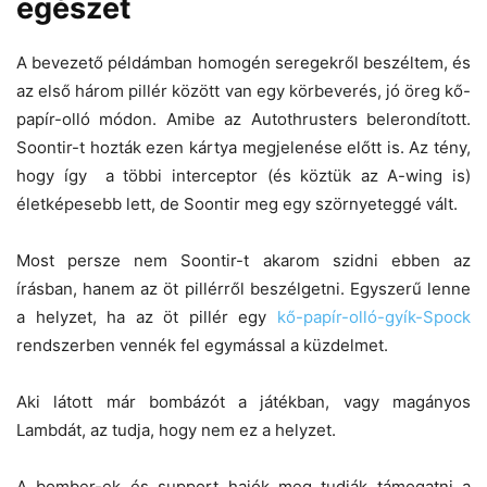
egészet
A bevezető példámban homogén seregekről beszéltem, és
az első három pillér között van egy körbeverés, jó öreg kő-
papír-olló módon. Amibe az Autothrusters belerondított.
Soontir-t hozták ezen kártya megjelenése előtt is. Az tény,
hogy így a többi interceptor (és köztük az A-wing is)
életképesebb lett, de Soontir meg egy szörnyeteggé vált.
Most persze nem Soontir-t akarom szidni ebben az
írásban, hanem az öt pillérről beszélgetni. Egyszerű lenne
a helyzet, ha az öt pillér egy
kő-papír-olló-gyík-Spock
rendszerben vennék fel egymással a küzdelmet.
Aki látott már bombázót a játékban, vagy magányos
Lambdát, az tudja, hogy nem ez a helyzet.
A bomber-ek és support hajók meg tudják támogatni a