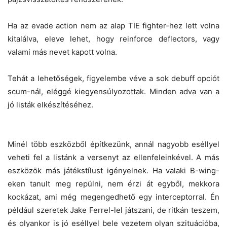
Ha az evade action nem az alap TIE fighter-hez lett volna
kitalálva, eleve lehet, hogy reinforce deflectors, vagy
valami más nevet kapott volna.
Tehát a lehetőségek, figyelembe véve a sok debuff opciót
scum-nál, eléggé kiegyensúlyozottak. Minden adva van a
jó listák elkészítéséhez.
Minél több eszközből építkezünk, annál nagyobb eséllyel
veheti fel a listánk a versenyt az ellenfeleinkével. A más
eszközök más játékstílust igényelnek. Ha valaki B-wing-
eken tanult meg repülni, nem érzi át egyből, mekkora
kockázat, ami még megengedhető egy interceptorral. Én
például szeretek Jake Ferrel-lel játszani, de ritkán teszem,
és olyankor is jó eséllyel bele vezetem olyan szituációba,