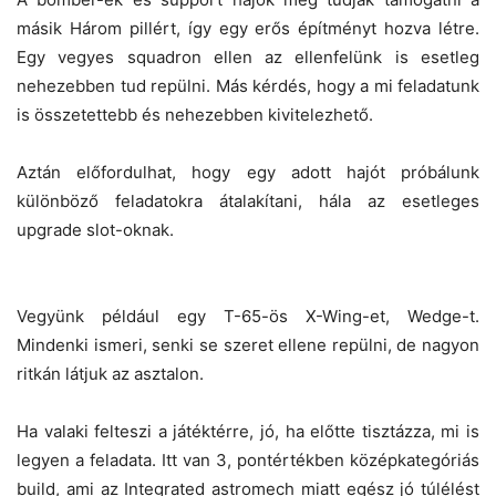
másik Három pillért, így egy erős építményt hozva létre.
Egy vegyes squadron ellen az ellenfelünk is esetleg
nehezebben tud repülni. Más kérdés, hogy a mi feladatunk
is összetettebb és nehezebben kivitelezhető.
Aztán előfordulhat, hogy egy adott hajót próbálunk
különböző feladatokra átalakítani, hála az esetleges
upgrade slot-oknak.
Vegyünk például egy T-65-ös X-Wing-et, Wedge-t.
Mindenki ismeri, senki se szeret ellene repülni, de nagyon
ritkán látjuk az asztalon.
Ha valaki felteszi a játéktérre, jó, ha előtte tisztázza, mi is
legyen a feladata. Itt van 3, pontértékben középkategóriás
build, ami az Integrated astromech miatt egész jó túlélést