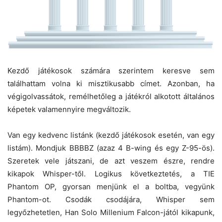
Kezdő játékosok számára szerintem keresve sem
találhattam volna ki misztikusabb címet. Azonban, ha
végigolvassátok, remélhetőleg a játékról alkotott általános
képetek valamennyire megváltozik.
Van egy kedvenc listánk (kezdő játékosok esetén, van egy
listám). Mondjuk BBBBZ (azaz 4 B-wing és egy Z-95-ös).
Szeretek vele játszani, de azt veszem észre, rendre
kikapok Whisper-től. Logikus következtetés, a TIE
Phantom OP, gyorsan menjünk el a boltba, vegyünk
Phantom-ot. Csodák csodájára, Whisper sem
legyőzhetetlen, Han Solo Millenium Falcon-jától kikapunk,