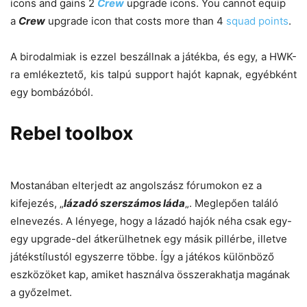
icons and gains 2
Crew
upgrade icons. You cannot equip
a
Crew
upgrade icon that costs more than 4
squad points
.
A birodalmiak is ezzel beszállnak a játékba, és egy, a HWK-
ra emlékeztető, kis talpú support hajót kapnak, egyébként
egy bombázóból.
Rebel toolbox
Mostanában elterjedt az angolszász fórumokon ez a
kifejezés, „
lázadó szerszámos láda
„. Meglepően találó
elnevezés. A lényege, hogy a lázadó hajók néha csak egy-
egy upgrade-del átkerülhetnek egy másik pillérbe, illetve
játékstílustól egyszerre többe. Így a játékos különböző
eszközöket kap, amiket használva összerakhatja magának
a győzelmet.