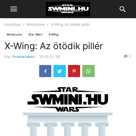
Kezdőlap
Miniatures
X-Wing: Az ötödik pillér
Miniatures
Star Wars
X-Wing
X-Wing: Az ötödik pillér
0
Írta:
Promie Motz
-
2016-01-29