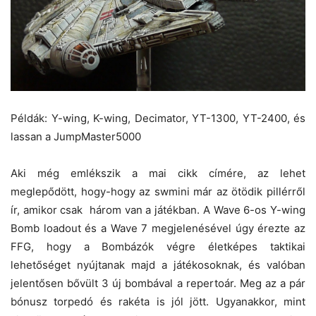
Példák: Y-wing, K-wing, Decimator, YT-1300, YT-2400, és
lassan a JumpMaster5000
Aki még emlékszik a mai cikk címére, az lehet
meglepődött, hogy-hogy az swmini már az ötödik pillérről
ír, amikor csak három van a játékban. A Wave 6-os Y-wing
Bomb loadout és a Wave 7 megjelenésével úgy érezte az
FFG, hogy a Bombázók végre életképes taktikai
lehetőséget nyújtanak majd a játékosoknak, és valóban
jelentősen bővült 3 új bombával a repertoár. Meg az a pár
bónusz torpedó és rakéta is jól jött. Ugyanakkor, mint