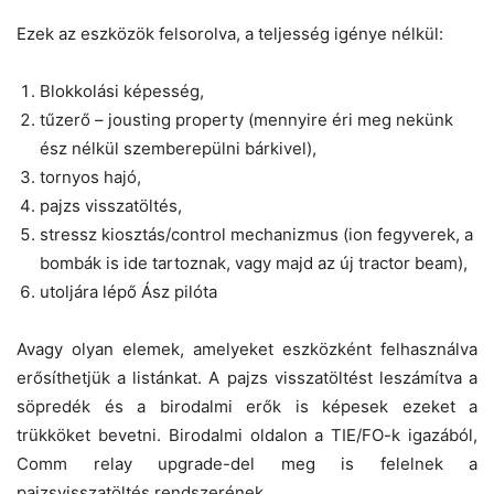
Ezek az eszközök felsorolva, a teljesség igénye nélkül:
Blokkolási képesség,
tűzerő – jousting property (mennyire éri meg nekünk
ész nélkül szemberepülni bárkivel),
tornyos hajó,
pajzs visszatöltés,
stressz kiosztás/control mechanizmus (ion fegyverek, a
bombák is ide tartoznak, vagy majd az új tractor beam),
utoljára lépő Ász pilóta
Avagy olyan elemek, amelyeket eszközként felhasználva
erősíthetjük a listánkat. A pajzs visszatöltést leszámítva a
söpredék és a birodalmi erők is képesek ezeket a
trükköket bevetni. Birodalmi oldalon a TIE/FO-k igazából,
Comm relay upgrade-del meg is felelnek a
pajzsvisszatöltés rendszerének.