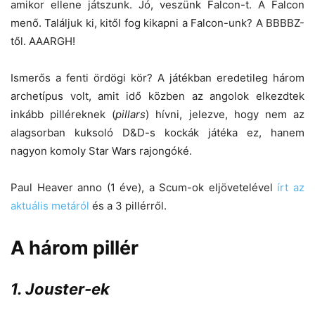
amikor ellene játszunk. Jó, veszünk Falcon-t. A Falcon
menő. Találjuk ki, kitől fog kikapni a Falcon-unk? A BBBBZ-
től. AAARGH!
Ismerős a fenti ördögi kör? A játékban eredetileg három
archetípus volt, amit idő közben az angolok elkezdtek
inkább pilléreknek (
pillars
) hívni, jelezve, hogy nem az
alagsorban kuksoló D&D-s kockák játéka ez, hanem
nagyon komoly Star Wars rajongóké.
Paul Heaver anno (1 éve), a Scum-ok eljövetelével
írt az
aktuális metáról
és a 3 pillérről.
A három pillér
1. Jouster-ek