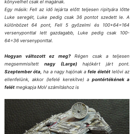
könyvelhet csak el magának.
Egy másik: Fell az idő lejárta előtt teljesen ripityára lőtte
Luke seregét, Luke pedig csak 36 pontot szedett le. A
különbözet 64 pont, Fell 5 győzelmi és 100+64=164
versenyponttal lett gazdagabb, Luke pedig csak 100-
64=36 versenyponttal.
Hogyan változott ez meg?
Régen csak a teljesen
megsemmisített
nagy (Large)
hajókért járt pont.
Szeptember óta,
ha a nagy hajónak a
fele életét
lelövi az
ellenfelünk, akkor (lefelé kerekítve) a
pontértékének a
felét
megkapja MoV számításhoz is