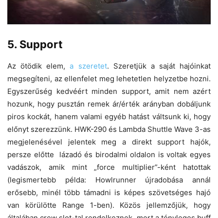
5. Support
Az ötödik elem,
a szeretet
. Szeretjük a saját hajóinkat
megsegíteni, az ellenfelet meg lehetetlen helyzetbe hozni.
Egyszerűség kedvéért minden support, amit nem azért
hozunk, hogy pusztán remek ár/érték arányban dobáljunk
piros kockát, hanem valami egyéb hatást váltsunk ki, hogy
előnyt szerezzünk. HWK-290 és Lambda Shuttle Wave 3-as
megjelenésével jelentek meg a direkt support hajók,
persze előtte lázadó és birodalmi oldalon is voltak egyes
vadászok, amik mint „force multiplier”-ként hatottak
(legismertebb példa: Howlrunner újradobása annál
erősebb, minél több támadni is képes szövetséges hajó
van körülötte Range 1-ben). Közös jellemzőjük, hogy
általában crew slot-tal rendelkeznek, mert a tényleges buff