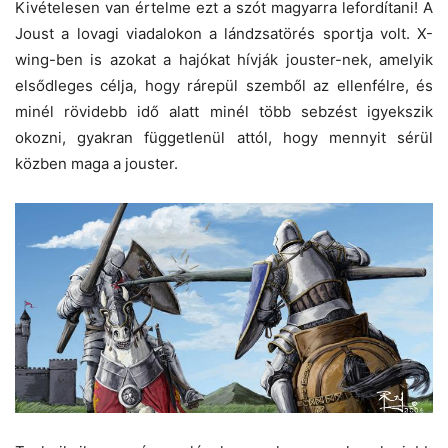
Kivételesen van értelme ezt a szót magyarra lefordítani! A
Joust a lovagi viadalokon a lándzsatörés sportja volt. X-
wing-ben is azokat a hajókat hívják jouster-nek, amelyik
elsődleges célja, hogy rárepül szemből az ellenfélre, és
minél rövidebb idő alatt minél több sebzést igyekszik
okozni, gyakran függetlenül attól, hogy mennyit sérül
közben maga a jouster.