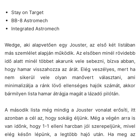
Stay on Target
BB-8 Astromech
Integrated Astromech
Wedge, aki alapvetően egy Jouster, az első két listában
más szemlélet alapján működik. Az elsőben minél rövidebb
idő alatt minél többet akarunk vele sebezni, bízva abban,
hogy hamar visszahozza az árát. Elég veszélyes, mert ha
nem sikerül vele olyan manővert választani, ami
minimalizálja a ránk lövő ellenséges hajók számát, akkor
bármilyen lista hamar átrágja magát a lázadó pilótán.
A második lista még mindig a Jouster vonalat erősíti, itt
azonban a cél az, hogy sokáig éljünk. Még a végén arra is
van időnk, hogy 1-1 elleni harcban jól szerepeljünk, mivel
elég későn lépünk, a legtöbb hajó után. Ha meg az