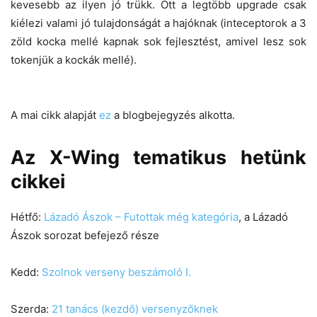
kevesebb az ilyen jó trükk. Ott a legtöbb upgrade csak
kiélezi valami jó tulajdonságát a hajóknak (inteceptorok a 3
zöld kocka mellé kapnak sok fejlesztést, amivel lesz sok
tokenjük a kockák mellé).
A mai cikk alapját
ez
a blogbejegyzés alkotta.
Az X-Wing tematikus hetünk
cikkei
Hétfő:
Lázadó Ászok – Futottak még kategória
, a Lázadó
Ászok sorozat befejező része
Kedd:
Szolnok verseny beszámoló I.
Szerda:
21 tanács (kezdő) versenyzőknek