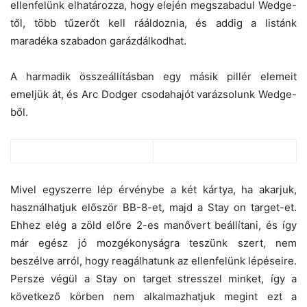
ellenfelünk elhatározza, hogy elején megszabadul Wedge-
től, több tűzerőt kell rááldoznia, és addig a listánk
maradéka szabadon garázdálkodhat.
A harmadik összeállításban egy másik pillér elemeit
emeljük át, és Arc Dodger csodahajót varázsolunk Wedge-
ből.
Mivel egyszerre lép érvénybe a két kártya, ha akarjuk,
használhatjuk először BB-8-et, majd a Stay on target-et.
Ehhez elég a zöld előre 2-es manővert beállítani, és így
már egész jó mozgékonyságra teszünk szert, nem
beszélve arról, hogy reagálhatunk az ellenfelünk lépéseire.
Persze végül a Stay on target stresszel minket, így a
következő körben nem alkalmazhatjuk megint ezt a