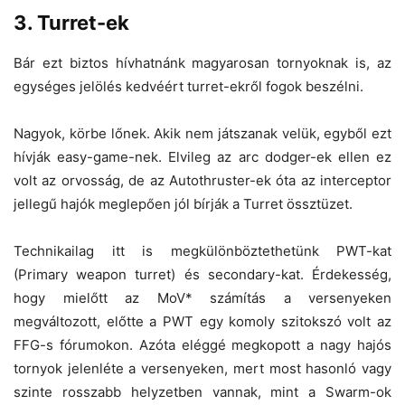
3. Turret-ek
Bár ezt biztos hívhatnánk magyarosan tornyoknak is, az
egységes jelölés kedvéért turret-ekről fogok beszélni.
Nagyok, körbe lőnek. Akik nem játszanak velük, egyből ezt
hívják easy-game-nek. Elvileg az arc dodger-ek ellen ez
volt az orvosság, de az Autothruster-ek óta az interceptor
jellegű hajók meglepően jól bírják a Turret össztüzet.
Technikailag itt is megkülönböztethetünk PWT-kat
(Primary weapon turret) és secondary-kat. Érdekesség,
hogy mielőtt az MoV* számítás a versenyeken
megváltozott, előtte a PWT egy komoly szitokszó volt az
FFG-s fórumokon. Azóta eléggé megkopott a nagy hajós
tornyok jelenléte a versenyeken, mert most hasonló vagy
szinte rosszabb helyzetben vannak, mint a Swarm-ok