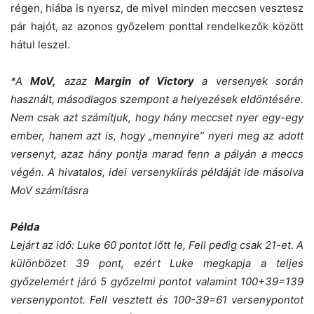
régen, hiába is nyersz, de mivel minden meccsen vesztesz
pár hajót, az azonos győzelem ponttal rendelkezők között
hátul leszel.
*A
MoV,
azaz
Margin of Victory
a versenyek során
használt, másodlagos szempont a helyezések eldöntésére.
Nem csak azt számítjuk, hogy hány meccset nyer egy-egy
ember, hanem azt is, hogy „mennyire” nyeri meg az adott
versenyt, azaz hány pontja marad fenn a pályán a meccs
végén. A hivatalos, idei versenykiírás példáját ide másolva
MoV számításra
Példa
Lejárt az idő: Luke 60 pontot lőtt le, Fell pedig csak 21-et. A
különbözet 39 pont, ezért Luke megkapja a teljes
győzelemért járó 5 győzelmi pontot valamint 100+39=139
versenypontot. Fell vesztett és 100-39=61 versenypontot