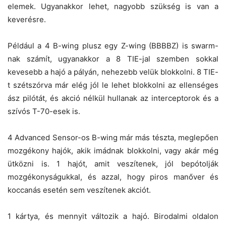
elemek. Ugyanakkor lehet, nagyobb szükség is van a
keverésre.
Például a 4 B-wing plusz egy Z-wing (BBBBZ) is swarm-
nak számít, ugyanakkor a 8 TIE-jal szemben sokkal
kevesebb a hajó a pályán, nehezebb velük blokkolni. 8 TIE-
t szétszórva már elég jól le lehet blokkolni az ellenséges
ász pilótát, és akció nélkül hullanak az interceptorok és a
szívós T-70-esek is.
4 Advanced Sensor-os B-wing már más tészta, meglepően
mozgékony hajók, akik imádnak blokkolni, vagy akár még
ütközni is. 1 hajót, amit veszítenek, jól bepótolják
mozgékonyságukkal, és azzal, hogy piros manőver és
koccanás esetén sem veszítenek akciót.
1 kártya, és mennyit változik a hajó. Birodalmi oldalon