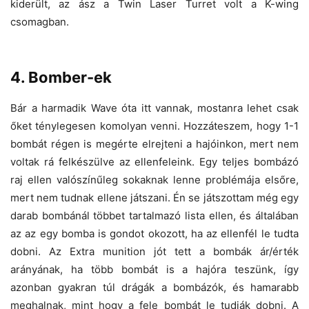
kiderült, az ász a Twin Laser Turret volt a K-wing
csomagban.
4. Bomber-ek
Bár a harmadik Wave óta itt vannak, mostanra lehet csak
őket ténylegesen komolyan venni. Hozzáteszem, hogy 1-1
bombát régen is megérte elrejteni a hajóinkon, mert nem
voltak rá felkészülve az ellenfeleink. Egy teljes bombázó
raj ellen valószínűleg sokaknak lenne problémája elsőre,
mert nem tudnak ellene játszani. Én se játszottam még egy
darab bombánál többet tartalmazó lista ellen, és általában
az az egy bomba is gondot okozott, ha az ellenfél le tudta
dobni. Az Extra munition jót tett a bombák ár/érték
arányának, ha több bombát is a hajóra teszünk, így
azonban gyakran túl drágák a bombázók, és hamarabb
meghalnak, mint hogy a fele bombát le tudják dobni. A