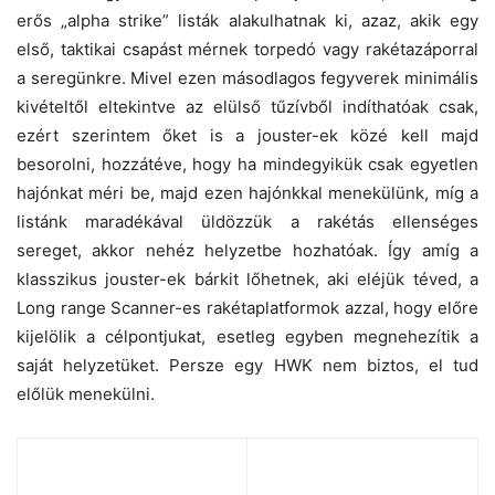
erős „alpha strike” listák alakulhatnak ki, azaz, akik egy
első, taktikai csapást mérnek torpedó vagy rakétazáporral
a seregünkre. Mivel ezen másodlagos fegyverek minimális
kivételtől eltekintve az elülső tűzívből indíthatóak csak,
ezért szerintem őket is a jouster-ek közé kell majd
besorolni, hozzátéve, hogy ha mindegyikük csak egyetlen
hajónkat méri be, majd ezen hajónkkal menekülünk, míg a
listánk maradékával üldözzük a rakétás ellenséges
sereget, akkor nehéz helyzetbe hozhatóak. Így amíg a
klasszikus jouster-ek bárkit lőhetnek, aki eléjük téved, a
Long range Scanner-es rakétaplatformok azzal, hogy előre
kijelölik a célpontjukat, esetleg egyben megnehezítik a
saját helyzetüket. Persze egy HWK nem biztos, el tud
előlük menekülni.