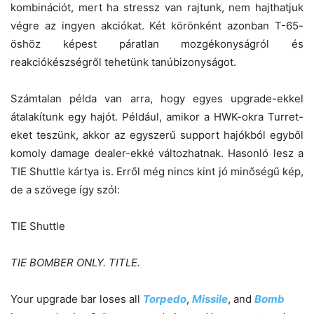
kombinációt, mert ha stressz van rajtunk, nem hajthatjuk
végre az ingyen akciókat. Két körönként azonban T-65-
öshöz képest páratlan mozgékonyságról és
reakciókészségről tehetünk tanúbizonyságot.
Számtalan példa van arra, hogy egyes upgrade-ekkel
átalakítunk egy hajót. Például, amikor a HWK-okra Turret-
eket teszünk, akkor az egyszerű support hajókból egyből
komoly damage dealer-ekké változhatnak. Hasonló lesz a
TIE Shuttle kártya is. Erről még nincs kint jó minőségű kép,
de a szövege így szól:
TIE Shuttle
TIE BOMBER ONLY. TITLE.
Your upgrade bar loses all
Torpedo
,
Missile
, and
Bomb