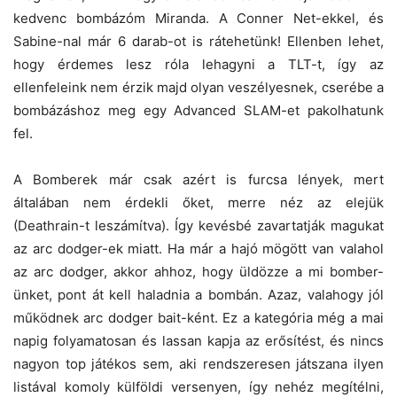
kedvenc bombázóm Miranda. A Conner Net-ekkel, és
Sabine-nal már 6 darab-ot is rátehetünk! Ellenben lehet,
hogy érdemes lesz róla lehagyni a TLT-t, így az
ellenfeleink nem érzik majd olyan veszélyesnek, cserébe a
bombázáshoz meg egy Advanced SLAM-et pakolhatunk
fel.
A Bomberek már csak azért is furcsa lények, mert
általában nem érdekli őket, merre néz az elejük
(Deathrain-t leszámítva). Így kevésbé zavartatják magukat
az arc dodger-ek miatt. Ha már a hajó mögött van valahol
az arc dodger, akkor ahhoz, hogy üldözze a mi bomber-
ünket, pont át kell haladnia a bombán. Azaz, valahogy jól
működnek arc dodger bait-ként. Ez a kategória még a mai
napig folyamatosan és lassan kapja az erősítést, és nincs
nagyon top játékos sem, aki rendszeresen játszana ilyen
listával komoly külföldi versenyen, így nehéz megítélni,