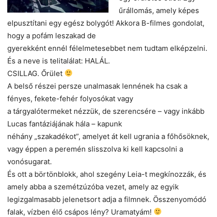
űrállomás, amely képes
elpusztítani egy egész bolygót! Akkora B-filmes gondolat,
hogy a pofám leszakad de
gyerekként ennél félelmetesebbet nem tudtam elképzelni.
És a neve is telitalálat: HALÁL.
CSILLAG. Őrület
A belső részei persze unalmasak lennének ha csak a
fényes, fekete-fehér folyosókat vagy
a tárgyalótermeket nézzük, de szerencsére – vagy inkább
Lucas fantáziájának hála – kapunk
néhány „szakadékot”, amelyet át kell ugrania a főhősöknek,
vagy éppen a peremén slisszolva ki kell kapcsolni a
vonósugarat.
És ott a börtönblokk, ahol szegény Leia-t megkínozzák, és
amely abba a szemétzúzóba vezet, amely az egyik
legizgalmasabb jelenetsort adja a filmnek. Összenyomódó
falak, vízben élő csápos lény? Uramatyám!