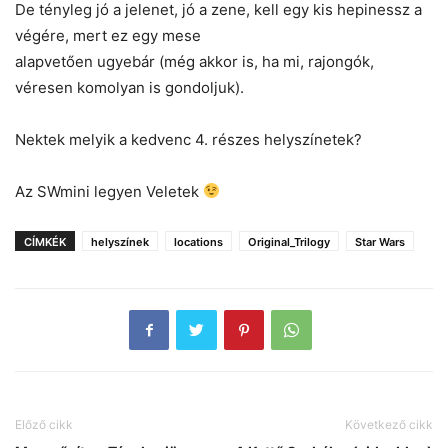
De tényleg jó a jelenet, jó a zene, kell egy kis hepinessz a
végére, mert ez egy mese
alapvetően ugyebár (még akkor is, ha mi, rajongók,
véresen komolyan is gondoljuk).
Nektek melyik a kedvenc 4. részes helyszínetek?
Az SWmini legyen Veletek
CÍMKÉK
helyszínek
locations
Original_Trilogy
Star Wars
Előző cikk
Következő cikk