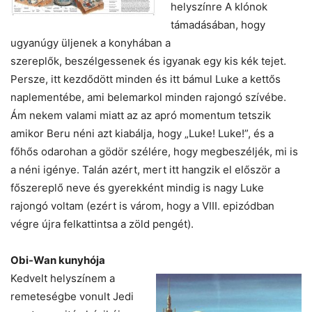
helyszínre A klónok
támadásában, hogy
ugyanúgy üljenek a konyhában a
szereplők, beszélgessenek és igyanak egy kis kék tejet.
Persze, itt kezdődött minden és itt bámul Luke a kettős
naplementébe, ami belemarkol minden rajongó szívébe.
Ám nekem valami miatt az az apró momentum tetszik
amikor Beru néni azt kiabálja, hogy „Luke! Luke!”, és a
főhős odarohan a gödör szélére, hogy megbeszéljék, mi is
a néni igénye. Talán azért, mert itt hangzik el először a
főszereplő neve és gyerekként mindig is nagy Luke
rajongó voltam (ezért is várom, hogy a VIII. epizódban
végre újra felkattintsa a zöld pengét).
Obi-Wan kunyhója
Kedvelt helyszínem a
remeteségbe vonult Jedi