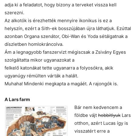
adja ki a feladatot, hogy bizony a terveket vissza kell
szerezni.
Az alkotók is érezhették mennyire ikonikus is ez a
helyszín, ezért a Sith-ek bosszújában újra láthatjuk. Ezúttal
azonban Organa szenátor, Obi-Wan és Yoda sétálgatnak a
díszletben homlokráncolva.
Ám a legnagyobb fanszervizt mégiscsak a Zsivány Egyes
szolgáltatta mikor ugyanazokat a
felkelő katonákat tette ugyanarra a folyosókra, akik
ugyanúgy rémülten várták a halált.
Muhaha! Mindenki megkapta a magáét. A rajongók is.
A Lars farm
Bár nem kedvencem a
földbe vájt
hobbitlyuk
Lars
otthon, azért Lucas így is
visszatért erre a