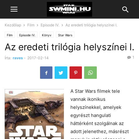
Kezdőlap
Film
Episode IV.
Az eredeti trilógia helyszínei I.
Film
Episode IV.
Könyv
Star Wars
Az eredeti trilógia helyszínei I.
1
Írta:
raves
-
2017-02-14
A Star Wars filmek tele
vannak ikonikus
helyszínekkel, amelyek
egyrészt hangulati
háttérként szolgálnak az
adott jelenethez, másrészt