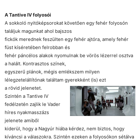
A Tantive IV folyosói
A sokkoló nyitóképsorokat követően egy fehér folyosón
találjuk magunkat ahol bajszos
fickók merednek feszülten egy fehér ajtóra, amely fehér
füst kíséretében felrobban és
fehér páncélos alakok nyomulnak be vörös lézerrel osztva
a halált. Kontrasztos színek,
egyszerű plánok, mégis emlékszem milyen
lélegzetelállítónak találtam gyerekként (is) ezt
a rövid jelenetet.
Szintén a Tantive IV
fedélzetén zajlik le Vader
híres nyakmasszázs
jelenete amiből
kiderül, hogy a Nagyúr hiába kérdez, nem biztos, hogy
kíváncsi a válaszokra. Szintén ezeken a folyosókon sétálva