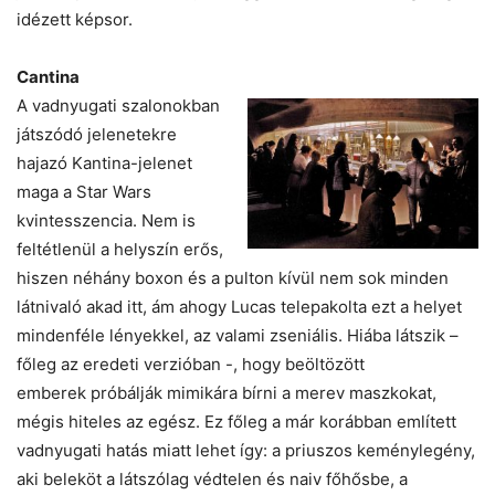
idézett képsor.
Cantina
A vadnyugati szalonokban
játszódó jelenetekre
hajazó Kantina-jelenet
maga a Star Wars
kvintesszencia. Nem is
feltétlenül a helyszín erős,
hiszen néhány boxon és a pulton kívül nem sok minden
látnivaló akad itt, ám ahogy Lucas telepakolta ezt a helyet
mindenféle lényekkel, az valami zseniális. Hiába látszik –
főleg az eredeti verzióban -, hogy beöltözött
emberek próbálják mimikára bírni a merev maszkokat,
mégis hiteles az egész. Ez főleg a már korábban említett
vadnyugati hatás miatt lehet így: a priuszos keménylegény,
aki beleköt a látszólag védtelen és naiv főhősbe, a