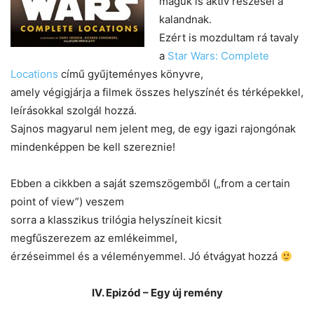
maguk is aktív részesei a
kalandnak.
Ezért is mozdultam rá tavaly
a
Star Wars: Complete
Locations
című gyűjteményes könyvre,
amely végigjárja a filmek összes helyszínét és térképekkel,
leírásokkal szolgál hozzá.
Sajnos magyarul nem jelent meg, de egy igazi rajongónak
mindenképpen be kell szereznie!
Ebben a cikkben a saját szemszögemből („from a certain
point of view”) veszem
sorra a klasszikus trilógia helyszíneit kicsit
megfűszerezem az emlékeimmel,
érzéseimmel és a véleményemmel. Jó étvágyat hozzá
IV. Epizód – Egy új remény