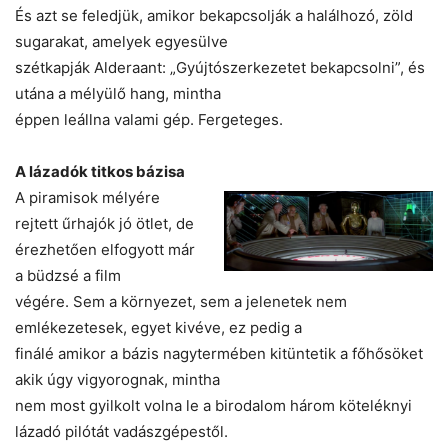
És azt se feledjük, amikor bekapcsolják a halálhozó, zöld
sugarakat, amelyek egyesülve
szétkapják Alderaant: „Gyújtószerkezetet bekapcsolni”, és
utána a mélyülő hang, mintha
éppen leállna valami gép. Fergeteges.
A lázadók titkos bázisa
A piramisok mélyére
rejtett űrhajók jó ötlet, de
érezhetően elfogyott már
a büdzsé a film
végére. Sem a környezet, sem a jelenetek nem
emlékezetesek, egyet kivéve, ez pedig a
finálé amikor a bázis nagytermében kitüntetik a főhősöket
akik úgy vigyorognak, mintha
nem most gyilkolt volna le a birodalom három köteléknyi
lázadó pilótát vadászgépestől.