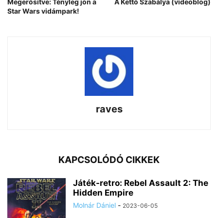
Megerősítve: Tényleg jön a
A Kettő Szabálya (videoblog)
Star Wars vidámpark!
raves
KAPCSOLÓDÓ CIKKEK
Játék-retro: Rebel Assault 2: The
Hidden Empire
Molnár Dániel
-
2023-06-05