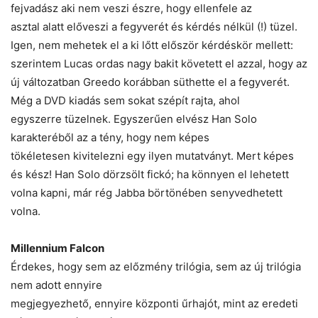
fejvadász aki nem veszi észre, hogy ellenfele az
asztal alatt előveszi a fegyverét és kérdés nélkül (!) tüzel.
Igen, nem mehetek el a ki lőtt először kérdéskör mellett:
szerintem Lucas ordas nagy bakit követett el azzal, hogy az
új változatban Greedo korábban süthette el a fegyverét.
Még a DVD kiadás sem sokat szépít rajta, ahol
egyszerre tüzelnek. Egyszerűen elvész Han Solo
karakteréből az a tény, hogy nem képes
tökéletesen kivitelezni egy ilyen mutatványt. Mert képes
és kész! Han Solo dörzsölt fickó; ha könnyen el lehetett
volna kapni, már rég Jabba börtönében senyvedhetett
volna.
Millennium Falcon
Érdekes, hogy sem az előzmény trilógia, sem az új trilógia
nem adott ennyire
megjegyezhető, ennyire központi űrhajót, mint az eredeti