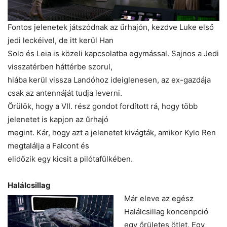
Fontos jelenetek játszódnak az űrhajón, kezdve Luke első
jedi leckéivel, de itt kerül Han
Solo és Leia is közeli kapcsolatba egymással. Sajnos a Jedi
visszatérben háttérbe szorul,
hiába kerül vissza Landóhoz ideiglenesen, az ex-gazdája
csak az antennáját tudja leverni.
Örülök, hogy a VII. rész gondot fordított rá, hogy több
jelenetet is kapjon az űrhajó
megint. Kár, hogy azt a jelenetet kivágták, amikor Kylo Ren
megtalálja a Falcont és
elidőzik egy kicsit a pilótafülkében.
Halálcsillag
Már eleve az egész
Halálcsillag koncenpció
egy őrületes ötlet. Egy