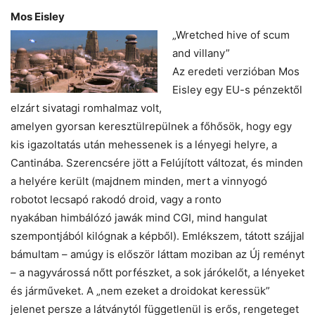
Mos Eisley
„Wretched hive of scum
and villany”
Az eredeti verzióban Mos
Eisley egy EU-s pénzektől
elzárt sivatagi romhalmaz volt,
amelyen gyorsan keresztülrepülnek a főhősök, hogy egy
kis igazoltatás után mehessenek is a lényegi helyre, a
Cantinába. Szerencsére jött a Felújított változat, és minden
a helyére került (majdnem minden, mert a vinnyogó
robotot lecsapó rakodó droid, vagy a ronto
nyakában himbálózó jawák mind CGI, mind hangulat
szempontjából kilógnak a képből). Emlékszem, tátott szájjal
bámultam – amúgy is először láttam moziban az Új reményt
– a nagyvárossá nőtt porfészket, a sok járókelőt, a lényeket
és járműveket. A „nem ezeket a droidokat keressük”
jelenet persze a látványtól függetlenül is erős, rengeteget