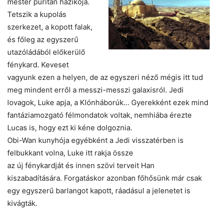
mester puritán házikója.
Tetszik a kupolás
szerkezet, a kopott falak,
és főleg az egyszerű
utazóládából előkerülő
fénykard. Keveset
vagyunk ezen a helyen, de az egyszeri néző mégis itt tud
meg mindent erről a messzi-messzi galaxisról. Jedi
lovagok, Luke apja, a Klónháborúk… Gyerekként ezek mind
fantáziamozgató félmondatok voltak, nemhiába érezte
Lucas is, hogy ezt ki kéne dolgoznia.
Obi-Wan kunyhója egyébként a Jedi visszatérben is
felbukkant volna, Luke itt rakja össze
az új fénykardját és innen szövi terveit Han
kiszabadítására. Forgatáskor azonban főhősünk már csak
egy egyszerű barlangot kapott, ráadásul a jelenetet is
kivágták.