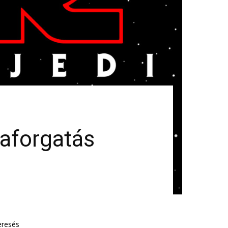
raforgatás
eresés