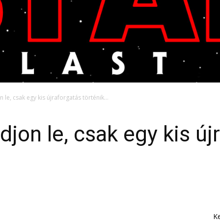
le, csak egy kis újraforgatás történik…
jon le, csak egy kis új
K