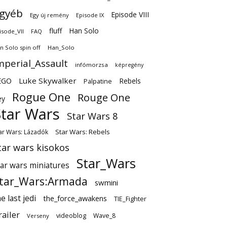
gyéb
Episode VIII
Egy új remény
Episode IX
fluff
Han Solo
isode_VII
FAQ
n Solo spin off
Han_Solo
mperial_Assault
infómorzsa
képregény
EGO
Luke Skywalker
Rebels
Palpatine
Rogue One
Rouge One
ey
Star Wars
Star Wars 8
Star Wars: Rebels
ar Wars: Lázadók
tar wars kisokos
Star_Wars
tar wars miniatures
tar_Wars:Armada
swmini
e last jedi
the_force_awakens
TIE_Fighter
railer
videoblog
Wave_8
Verseny