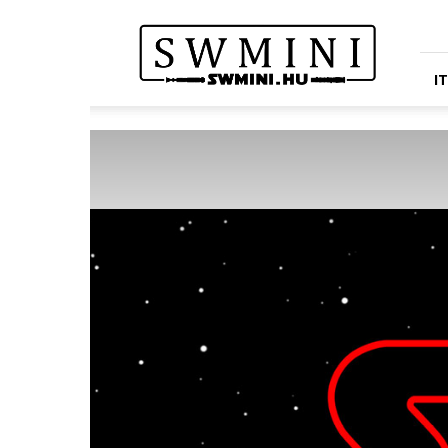
Star
Wars
Miniatures
Portál
I