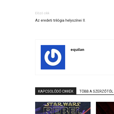
Előző cikk
Az eredeti trilógia helyszínei II.
equilan
KAPCSOLÓDÓ CIKKEK
TÖBB A SZERZŐTŐL