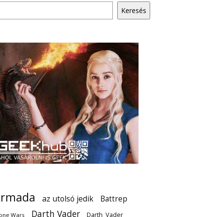
Keresés
Armada
az utolsó jedik
Battrep
Darth Vader
Darth_Vader
one Wars