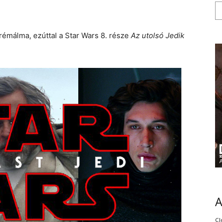
 rémálma, ezúttal a Star Wars 8. része
Az
utolsó Jedik
Cl