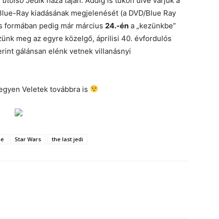
 utolsó Jedik
háza táján. Addig is tűkön ülve várjuk a
Blue-Ray kiadásának megjelenését (a DVD/Blue Ray
lis formában pedig már március
24.-én
a „kezünkbe”
zünk meg az egyre közelgő, áprilisi 40. évfordulós
rint gálánsan elénk vetnek villanásnyi
egyen Veletek továbbra is
ne
Star Wars
the last jedi