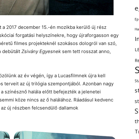
e
Ep
nt a 2017 december 15.-én mozikba kerülő új rész
Ha
 skóciai forgatási helyszínekre, hogy újraforgasson egy
I
méretű filmes projekteknél szokásos dologról van szó,
L
n debütált
Zsivány Egyesnek
sem tett rosszat anno,
R
özölünk az év végén, így a Lucasfilmnek újra kell
St
 terveit az új trilógia szempontjából. Azonban nagy
s
a színésznő halála előtt befejezték a jelenetei
k semmi köze nincs az ő halálához. Ráadásul kedvenc
s
 az új részben felcsendülő dallamok
S
th
T