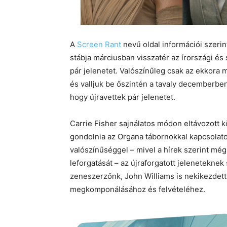
A
Screen Rant
nevű oldal információi szeri
stábja márciusban visszatér az írországi és
pár jelenetet. Valószínűleg csak az ekkora 
és valljuk be őszintén a tavaly decemberbe
hogy újravettek pár jelenetet.
Carrie Fisher sajnálatos módon eltávozott k
gondolnia az Organa tábornokkal kapcsolatos
valószínűséggel – mivel a hírek szerint még 
leforgatását – az újraforgatott jelenetekne
zeneszerzőnk, John Williams is nekikezdett
megkomponálásához és felvételéhez.