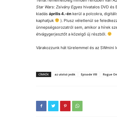
Tehát remélhetőleg minden rendben van
Az
Star Wars: Zsivány Egyes
hivatalos DVD és 
kiadás
április 4.-én
kerül a polcokra, digitá
kaphatjuk
). Plusz véletlenül se feledkez
ünnepségsorozatról sem, amikor a hírek sze
étvágygerjesztőt a közelgő új részből.
Várakozzunk hát türelemmel és az SWmini l
CÍMKÉK
az utolsó jedik
Episode VIII
Rogue O