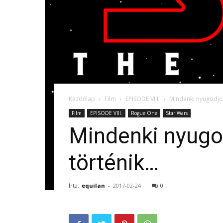
Kezdőlap
Film
EPISODE VIII.
Mindenki nyugodjon 
Film
EPISODE VIII.
Rogue One
Star Wars
Mindenki nyugod
történik…
Írta:
equilan
-
2017-02-24
0