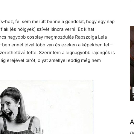
ars-hoz, fel sem merült benne a gondolat, hogy egy nap
iak (és hölgyek) szívét láncra verni. Ez kihat
 nincs nagyobb cosplay megmozdulás Rabszolga Leia
-ben ennél jóval több van és ezeken a képekben fel –
 szerethetővé tette. Szerintem a legnagyobb rajongók is
ság erejével bírót, olyat amellyel eddig még nem
Cl