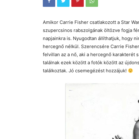
Amikor Carrie Fisher csatlakozott a Star W
szupercsinos rabszolgának öltözve fogja férf
napjainkra is. Nyugodtan állíthatjuk, hogy
hercegnő nélkül. Szerencsére Carrie Fisher
felvillan az a nő, aki a hercegnő karakterét
találnak ezek között a fotók között az újdon
találkoztak. Jó csemegézést hozzájuk!