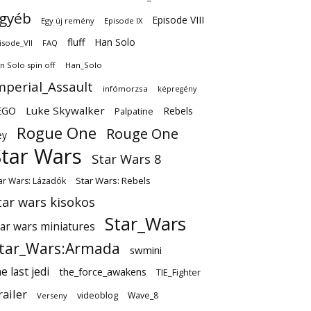
gyéb
Episode VIII
Egy új remény
Episode IX
fluff
Han Solo
isode_VII
FAQ
n Solo spin off
Han_Solo
mperial_Assault
infómorzsa
képregény
EGO
Luke Skywalker
Rebels
Palpatine
Rogue One
Rouge One
ey
Star Wars
Star Wars 8
Star Wars: Rebels
ar Wars: Lázadók
tar wars kisokos
Star_Wars
tar wars miniatures
tar_Wars:Armada
swmini
e last jedi
the_force_awakens
TIE_Fighter
railer
videoblog
Wave_8
Verseny