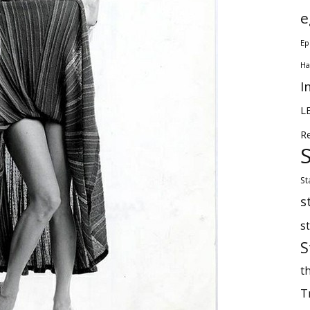
e
Ep
Ha
I
L
R
St
s
s
S
th
T