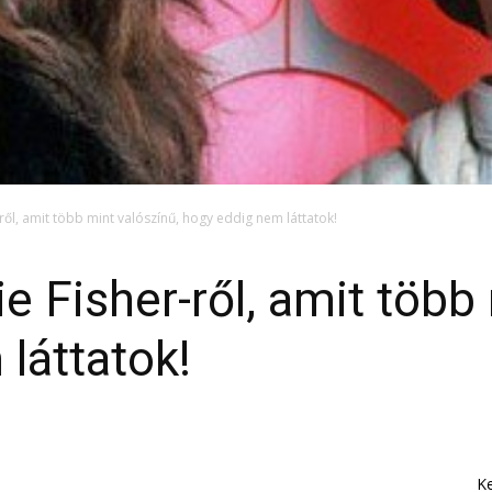
-ről, amit több mint valószínű, hogy eddig nem láttatok!
ie Fisher-ről, amit több
láttatok!
K