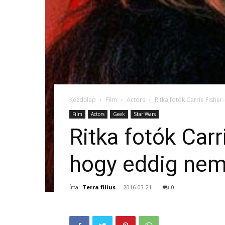
Kezdőlap
Film
Actors
Ritka fotók Carrie Fisher
Film
Actors
Geek
Star Wars
Ritka fotók Carr
hogy eddig nem 
Írta:
Terra filius
-
2016-03-21
0