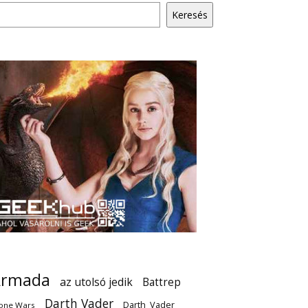
Keresés
Armada
az utolsó jedik
Battrep
Darth Vader
Darth_Vader
one Wars