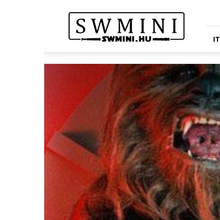
Star
Wars
Miniatures
Portál
I