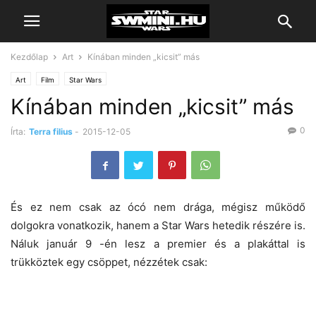
Kezdőlap
Art
Kínában minden „kicsit” más
Art
Film
Star Wars
Kínában minden „kicsit” más
0
Írta:
Terra filius
-
2015-12-05
És ez nem csak az ócó nem drága, mégisz működő
dolgokra vonatkozik, hanem a Star Wars hetedik részére is.
Náluk január 9 -én lesz a premier és a plakáttal is
trükköztek egy csöppet, nézzétek csak: