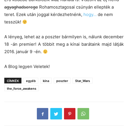
agyaghadserege
Rohamosztagosai csúnyán ellepték a
teret. Ezek után joggal kérdezhetnénk,
hogy…
de nem
tesszük!
A lényeg, lehet az a poszter bármilyen is, nálunk december
18 -án premier! A többit meg a kínai barátaink majd látják
2016. január 9 -én.
A Blog legyen Veletek!
CÍMKÉK
egyéb
kína
poszter
Star_Wars
the_force_awakens