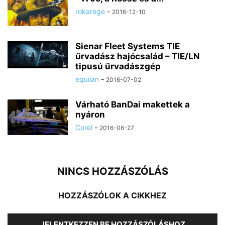
rokarege
-
2016-12-10
Sienar Fleet Systems TIE
űrvadász hajócsalád – TIE/LN
tipusú űrvadászgép
equilan
-
2016-07-02
Várható BanDai makettek a
nyáron
Corel
-
2016-06-27
NINCS HOZZÁSZÓLÁS
HOZZÁSZÓLOK A CIKKHEZ
JELENTKEZZEN BE HOZZÁSZÓLÁSHOZ