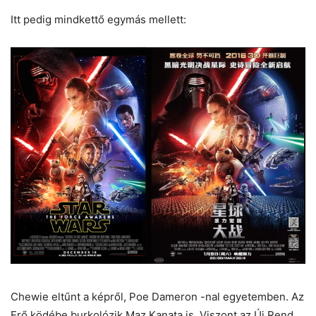
Itt pedig mindkettő egymás mellett:
Chewie eltűnt a képről, Poe Dameron -nal egyetemben. Az
Erő ködébe burkolózik Maz Kanata is. Viszont az Új Rend