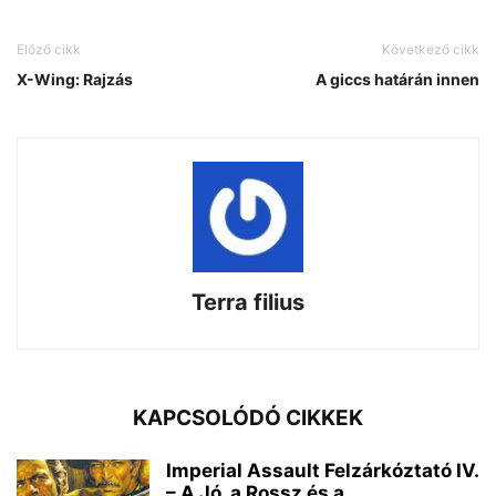
Előző cikk
Következő cikk
X-Wing: Rajzás
A giccs határán innen
Terra filius
KAPCSOLÓDÓ CIKKEK
Imperial Assault Felzárkóztató IV.
– A Jó, a Rossz és a...