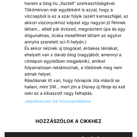
hanem a blog.hu „tisztelt” szerkesztőségével.
Tökömkivan már egyébként is azzal, hogy a
vízcsapból is ez a szar folyik (azért kamaszfejjel, az
akkori viszonyokhoz képest egy nagyon jó filmnek
láttam… eltelt pár évtized, megnéztem újra és egy
dögunalmas, ócska mesefilmet láttam az egykor
annyira szeretett sci-fi helyén.)
És akkor néznék új blogokat, érdekes témákat,
ehelyett van x darab blog (nagyjából, amennyi a
címlapon egyidőben megjelenik), amiket
folyamatosan reklámoznak, a többinek meg nem
adnak helyet.
Ráadásnak itt van, hogy hónapok óta másról se
hallani, mint SW… mert jön a Disney új filmje és kell
neki ez a kibaszott nagy felhajtás.
Jelentkezzen be hozzászóláshoz
HOZZÁSZÓLOK A CIKKHEZ