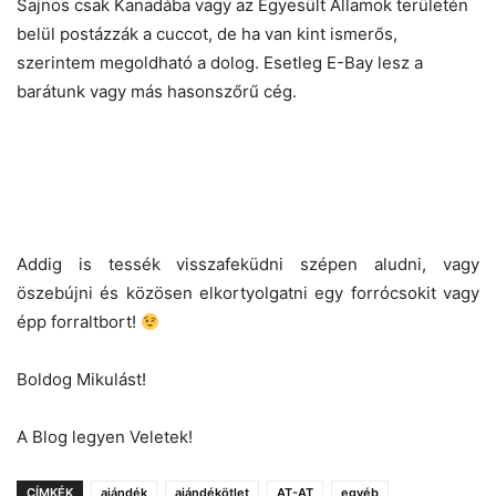
Sajnos csak Kanadába vagy az Egyesült Államok területén
belül postázzák a cuccot, de ha van kint ismerős,
szerintem megoldható a dolog. Esetleg E-Bay lesz a
barátunk vagy más hasonszőrű cég.
Addig is tessék visszafeküdni szépen aludni, vagy
öszebújni és közösen elkortyolgatni egy forrócsokit vagy
épp forraltbort!
Boldog Mikulást!
A Blog legyen Veletek!
CÍMKÉK
ajándék
ajándékötlet
AT-AT
egyéb