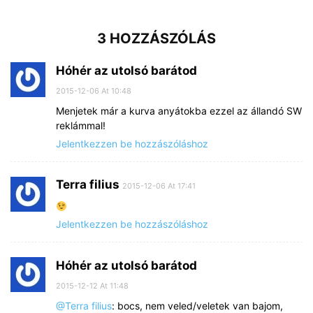
3 HOZZÁSZÓLÁS
Hóhér az utolsó barátod
2015-12-06 At 10:48
Menjetek már a kurva anyátokba ezzel az állandó SW
reklámmal!
Jelentkezzen be hozzászóláshoz
Terra filius
2015-12-06 At 17:41
Jelentkezzen be hozzászóláshoz
Hóhér az utolsó barátod
2015-12-12 At 11:48
@Terra filius
: bocs, nem veled/veletek van bajom,