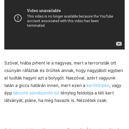
Szóval, hiába pihent le a nagyvas, mert a terroristák ott
csúnyán ráfáztak és örültek annak, hogy nagyjából egyben
el tudták hagyni azt a bolygót. Naszóval, azért vagyunk
talán a giccs határán innen, mert ezen a
kertitörpén
, vagy
épp
táncoló sündisznón túl
tényleg feldobja a téli kert
látványát, pláne, ha még havazik is. Nézzétek csak: