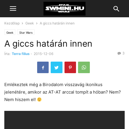
Kezdőlap
Geek
A giccs határán innen
Geek
Star Wars
A giccs határán innen
3
Írta:
Terra filius
-
2015-12-06
Emlékeztek még a Birodalom visszavág ikonikus
jelenétére, amikor az AT-AT arccal tompít a hóban? Nem?
Nem hiszem el!