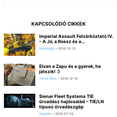
KAPCSOLÓDÓ CIKKEK
Imperial Assault Felzárkóztató IV.
– A Jó, a Rossz és a...
rokarege
-
2016-12-10
Elvan a Zapu és a gyerek, ha
játszik! :)
Terra filius
-
2016-12-10
Sienar Fleet Systems TIE
űrvadász hajócsalád – TIE/LN
tipusú űrvadászgép
equilan
-
2016-07-02