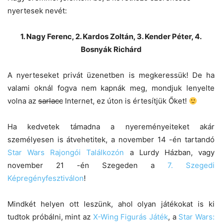
nyertesek nevét:
1. Nagy Ferenc, 2. Kardos Zoltán, 3. Kender Péter, 4.
Bosnyák Richárd
A nyerteseket privát üzenetben is megkeressük! De ha
valami oknál fogva nem kapnák meg, mondjuk lenyelte
volna az
sarlacc
Internet, ez úton is értesítjük Őket!
Ha kedvetek támadna a nyereményeiteket akár
személyesen is átvehetitek, a november 14 -én tartandó
Star Wars Rajongói Találkozón
a Lurdy Házban, vagy
november 21 -én Szegeden a
7. Szegedi
Képregényfesztiválon
!
Mindkét helyen ott leszünk, ahol olyan játékokat is ki
tudtok próbálni, mint az
X-Wing Figurás Játék
, a
Star Wars: