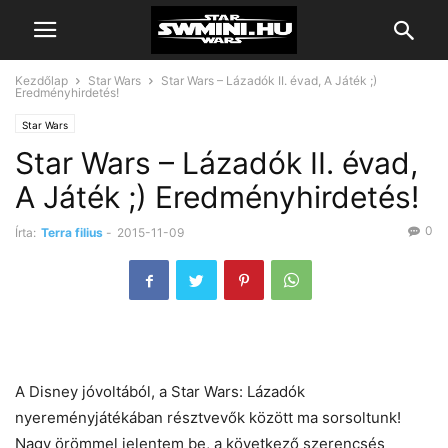
Kezdőlap
Star Wars
Star Wars – Lázadók II. évad, A Játék ;)
Eredményhirdetés!
Star Wars
Star Wars – Lázadók II. évad,
A Játék ;) Eredményhirdetés!
0
Írta:
Terra filius
-
2015-11-09
A Disney jóvoltából, a Star Wars: Lázadók
nyereményjátékában résztvevők között ma sorsoltunk!
Nagy örömmel jelentem be, a következő szerencsés