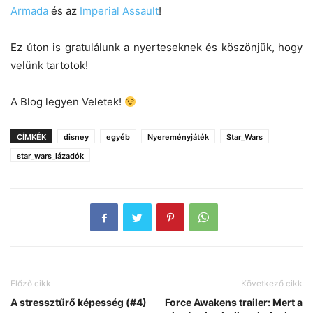
Armada
és az
Imperial Assault
!
Ez úton is gratulálunk a nyerteseknek és köszönjük, hogy
velünk tartotok!
A Blog legyen Veletek!
CÍMKÉK
disney
egyéb
Nyereményjáték
Star_Wars
star_wars_lázadók
Előző cikk
Következő cikk
A stressztűrő képesség (#4)
Force Awakens trailer: Mert a