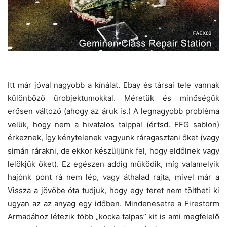
Itt már jóval nagyobb a kínálat. Ebay és társai tele vannak
különböző űrobjektumokkal. Méretük és minőségük
erősen változó (ahogy az áruk is.) A legnagyobb probléma
velük, hogy nem a hivatalos talppal (értsd. FFG sablon)
érkeznek, így kénytelenek vagyunk ráragasztani őket (vagy
simán rárakni, de ekkor készüljünk fel, hogy eldőlnek vagy
lelökjük őket). Ez egészen addig működik, míg valamelyik
hajónk pont rá nem lép, vagy áthalad rajta, mivel már a
Vissza a jövőbe óta tudjuk, hogy egy teret nem töltheti ki
ugyan az az anyag egy időben. Mindenesetre a Firestorm
Armadához létezik több „kocka talpas” kit is ami megfelelő