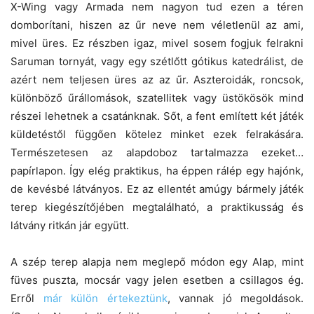
X-Wing vagy Armada nem nagyon tud ezen a téren
domborítani, hiszen az űr neve nem véletlenül az ami,
mivel üres. Ez részben igaz, mivel sosem fogjuk felrakni
Saruman tornyát, vagy egy szétlőtt gótikus katedrálist, de
azért nem teljesen üres az az űr. Aszteroidák, roncsok,
különböző űrállomások, szatellitek vagy üstökösök mind
részei lehetnek a csatánknak. Sőt, a fent említett két játék
küldetéstől függően kötelez minket ezek felrakására.
Természetesen az alapdoboz tartalmazza ezeket…
papírlapon. Így elég praktikus, ha éppen rálép egy hajónk,
de kevésbé látványos. Ez az ellentét amúgy bármely játék
terep kiegészítőjében megtalálható, a praktikusság és
látvány ritkán jár együtt.
A szép terep alapja nem meglepő módon egy Alap, mint
füves puszta, mocsár vagy jelen esetben a csillagos ég.
Erről
már külön értekeztünk
, vannak jó megoldások.