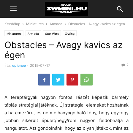
Kezdőlap
Miniatures
Armada
Obstacles – Avagy kavics az égen
Miniatures
Armada
Star Wars
X-Wing
Obstacles – Avagy kavics az
égen
2
Írta:
epicneo
-
2015-07-17
A tereptárgyak nagyon fontos részét képezik bármely
táblás stratégiai játéknak. Új stratégiai elemeket hozhatnak
a harcmezőre, és nem elhanyagolható tény, hogy egy-egy
jobban sikerült épület/hegy/rom nagyon feldobhatja a
hangulatot. Azt gondolnánk, hogy az olyan játékok, mint az