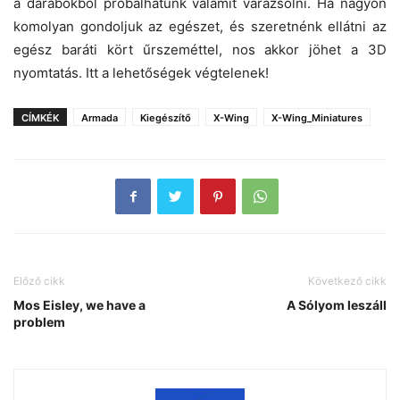
a darabokból próbálhatunk valamit varázsolni. Ha nagyon
komolyan gondoljuk az egészet, és szeretnénk ellátni az
egész baráti kört űrszeméttel, nos akkor jöhet a 3D
nyomtatás. Itt a lehetőségek végtelenek!
CÍMKÉK
Armada
Kiegészítő
X-Wing
X-Wing_Miniatures
Előző cikk
Következő cikk
Mos Eisley, we have a
A Sólyom leszáll
problem