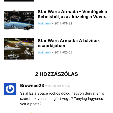
Star Wars: Armada – Vendégek a
Rebelsből, azaz közeleg a Wave...
epicneo
-
2017-03-22
Star Wars Armada: A bázisok
csapdájában
epicneo
-
2017-02-05
2 HOZZÁSZÓLÁS
Brownee23
2015-10-03 At 16:29
Szia! Ez a Space rockos dolog nagyon durva! En is
szeretnek venni, megjott vegul? Tenyleg ingyenes
volt a posta?