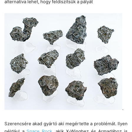
alternatíva lehet, hogy feldíszítsük a pályát
.
Szerencsére akad gyártó aki megértette a problémát. Ilyen
például a
Space Rock
, akik X-Winghez és Armadához is