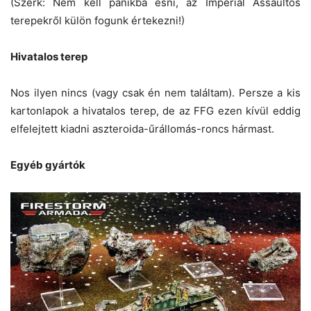
(Szerk: Nem kell pánikba esni, az Imperial Assaultos
terepekről külön fogunk értekezni!)
Hivatalos terep
Nos ilyen nincs (vagy csak én nem találtam). Persze a kis
kartonlapok a hivatalos terep, de az FFG ezen kívül eddig
elfelejtett kiadni aszteroida-űrállomás-roncs hármast.
Egyéb gyártók