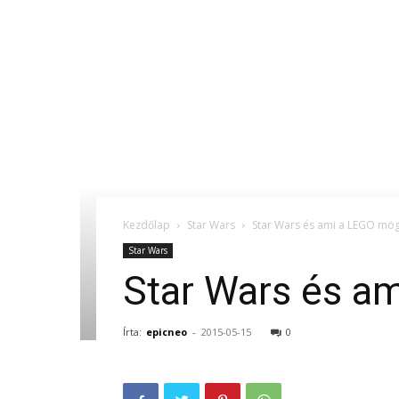
Kezdőlap
Star Wars
Star Wars és ami a LEGO mög
Star Wars
Star Wars és a
Írta:
epicneo
-
2015-05-15
0