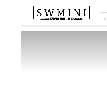
Star
Wars
Miniatures
Portál
I