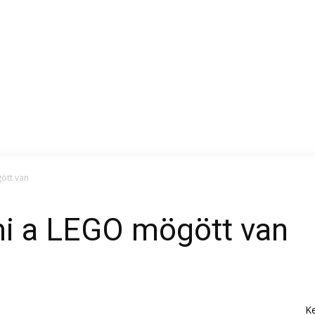
ött van
mi a LEGO mögött van
K