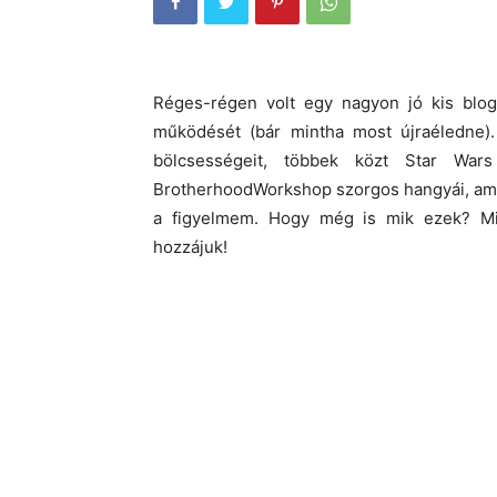
Réges-régen volt egy nagyon jó kis blo
működését (bár mintha most újraéledne).
bölcsességeit, többek közt Star War
BrotherhoodWorkshop szorgos hangyái, am
a figyelmem. Hogy még is mik ezek? Mi
hozzájuk!