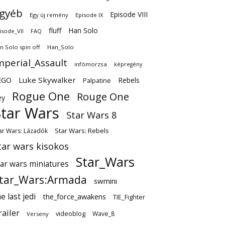
gyéb
Episode VIII
Egy új remény
Episode IX
fluff
Han Solo
isode_VII
FAQ
n Solo spin off
Han_Solo
mperial_Assault
infómorzsa
képregény
EGO
Luke Skywalker
Rebels
Palpatine
Rogue One
Rouge One
ey
Star Wars
Star Wars 8
Star Wars: Rebels
ar Wars: Lázadók
tar wars kisokos
Star_Wars
tar wars miniatures
tar_Wars:Armada
swmini
e last jedi
the_force_awakens
TIE_Fighter
railer
videoblog
Wave_8
Verseny