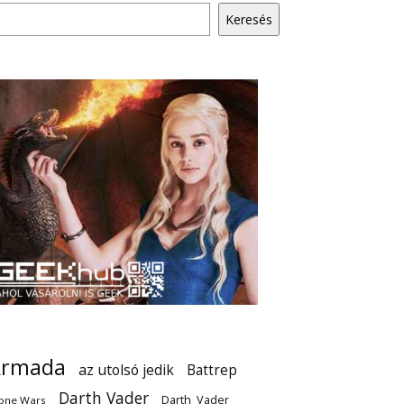
Keresés
Armada
az utolsó jedik
Battrep
Darth Vader
Darth_Vader
one Wars