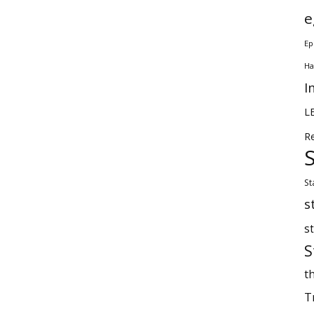
e
Ep
Ha
I
L
R
St
s
s
S
th
T