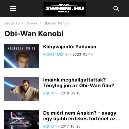
Kezdőlap
Címkék
Obi-Wan Kenobi
Obi-Wan Kenobi
Könyvajánló: Padavan
Molnár Dániel
-
2023-05-14
Imáink meghallgattattak?
Tényleg jön az Obi-Wan film?
equilan
-
2018-05-10
De miért nem Anakin? – avagy
egy újabb érdekes történet az...
equilan
-
2017-10-20