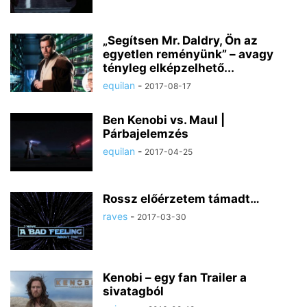
„Segítsen Mr. Daldry, Ön az
egyetlen reményünk” – avagy
tényleg elképzelhető...
equilan
-
2017-08-17
Ben Kenobi vs. Maul |
Párbajelemzés
equilan
-
2017-04-25
Rossz előérzetem támadt…
raves
-
2017-03-30
Kenobi – egy fan Trailer a
sivatagból