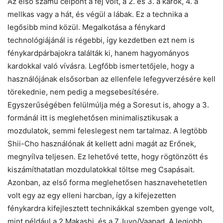
Az első számú célpont a fej volt, a 2. és 3. a karok, 4. a
mellkas vagy a hát, és végül a lábak. Ez a technika a
legősibb mind közül. Megalkotása a fénykard
technológiájánál is régebbi, így kezdetben ezt nem is
fénykardpárbajokra találták ki, hanem hagyományos
kardokkal való vívásra. Legfőbb ismertetőjele, hogy a
használójának elsősorban az ellenfele lefegyverzésére kell
törekednie, nem pedig a megsebesítésére.
Egyszerűségében felülmúlja még a Soresut is, ahogy a 3.
formánál itt is meglehetősen minimalisztikusak a
mozdulatok, semmi feleslegest nem tartalmaz. A legtöbb
Shii-Cho használónak át kellett adni magát az Erőnek,
megnyílva teljesen. Ez lehetővé tette, hogy rögtönzött és
kiszámíthatatlan mozdulatokkal töltse meg Csapásait.
Azonban, az első forma meglehetősen hasznavehetetlen
volt egy az egy elleni harcban, így a kifejezetten
fénykardra kifejlesztett technikákkal szemben gyenge volt,
mint például a 2.Makashi, és a 7.Juyo/Vaapad. A legjobb