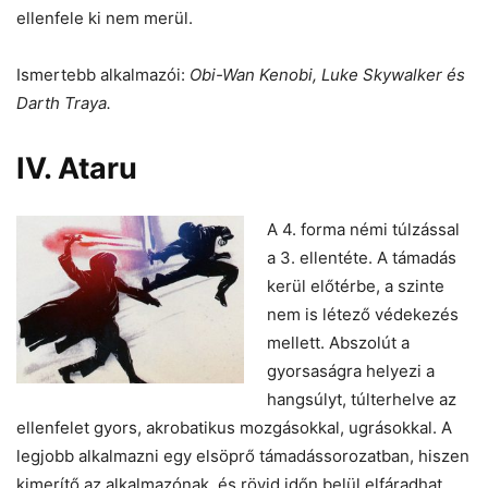
ellenfele ki nem merül.
Ismertebb alkalmazói:
Obi-Wan Kenobi, Luke Skywalker és
Darth Traya.
IV. Ataru
A 4. forma némi túlzással
a 3. ellentéte. A támadás
kerül előtérbe, a szinte
nem is létező védekezés
mellett. Abszolút a
gyorsaságra helyezi a
hangsúlyt, túlterhelve az
ellenfelet gyors, akrobatikus mozgásokkal, ugrásokkal. A
legjobb alkalmazni egy elsöprő támadássorozatban, hiszen
kimerítő az alkalmazónak, és rövid időn belül elfáradhat.