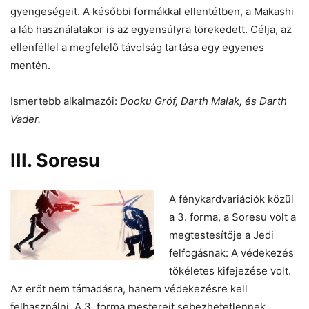
gyengeségeit. A későbbi formákkal ellentétben, a Makashi
a láb használatakor is az egyensúlyra törekedett. Célja, az
ellenféllel a megfelelő távolság tartása egy egyenes
mentén.
Ismertebb alkalmazói:
Dooku Gróf, Darth Malak, és Darth
Vader.
III. Soresu
A fénykardvariációk közül
a 3. forma, a Soresu volt a
megtestesítője a Jedi
felfogásnak: A védekezés
tökéletes kifejezése volt.
Az erőt nem támadásra, hanem védekezésre kell
felhasználni. A 3. forma mestereit sebezhetetlennek