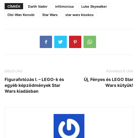
CÍMKÉK
Darth Vader
infómorzsa
Luke Skywalker
Obi-Wan Kenobi
Star Wars
star wars kisokos
Előző cikk
Következő cikk
Figurafotózás I. – LEGO-k és
Új, Fényes és LEGO Star
egyéb képződmények Star
Wars kütyük!
Wars kiadásban