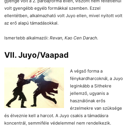
gyenge volt a 2. párbajforma ellen, viszont nem feltétlenül
volt gyengébb egyéb formákkal szemben. Ezzel
ellentétben, alkalmazható volt Juyo ellen, mivel nyitott volt
az erő alapú támadásokkal.
Ismertebb alkalmazói:
Revan, Kao Cen Darach.
VII. Juyo/Vaapad
A végső forma a
fénykardharcoknál, a Juyo
leginkább a Sithekre
jellemző, ugyanis a
használónak erős
érzelmekre van szüksége
és élveznie kell a harcot. A Juyo csakis a támadásra
koncentrál, semmiféle védelemmel nem rendelkezik.