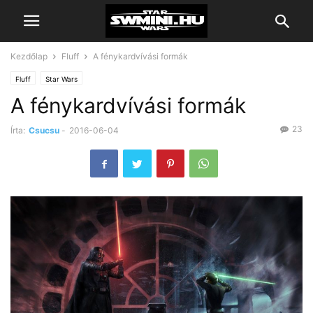
Kezdőlap
Fluff
A fénykardvívási formák
Fluff
Star Wars
A fénykardvívási formák
23
Írta:
Csucsu
-
2016-06-04