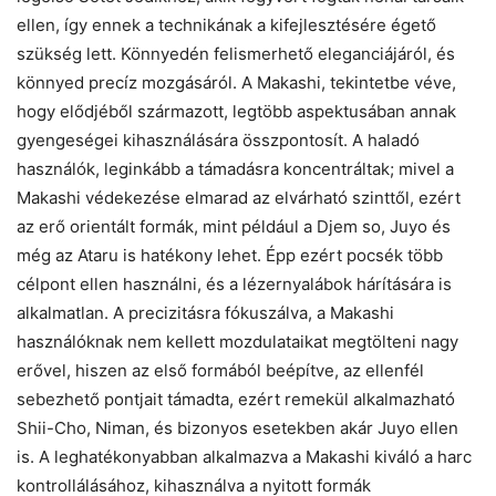
ellen, így ennek a technikának a kifejlesztésére égető
szükség lett. Könnyedén felismerhető eleganciájáról, és
könnyed precíz mozgásáról. A Makashi, tekintetbe véve,
hogy elődjéből származott, legtöbb aspektusában annak
gyengeségei kihasználására összpontosít. A haladó
használók, leginkább a támadásra koncentráltak; mivel a
Makashi védekezése elmarad az elvárható szinttől, ezért
az erő orientált formák, mint például a Djem so, Juyo és
még az Ataru is hatékony lehet. Épp ezért pocsék több
célpont ellen használni, és a lézernyalábok hárítására is
alkalmatlan. A precizitásra fókuszálva, a Makashi
használóknak nem kellett mozdulataikat megtölteni nagy
erővel, hiszen az első formából beépítve, az ellenfél
sebezhető pontjait támadta, ezért remekül alkalmazható
Shii-Cho, Niman, és bizonyos esetekben akár Juyo ellen
is. A leghatékonyabban alkalmazva a Makashi kiváló a harc
kontrollálásához, kihasználva a nyitott formák