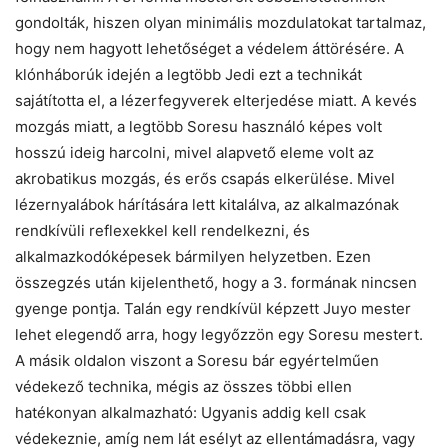
gondolták, hiszen olyan minimális mozdulatokat tartalmaz,
hogy nem hagyott lehetőséget a védelem áttörésére. A
klónháborúk idején a legtöbb Jedi ezt a technikát
sajátította el, a lézerfegyverek elterjedése miatt. A kevés
mozgás miatt, a legtöbb Soresu használó képes volt
hosszú ideig harcolni, mivel alapvető eleme volt az
akrobatikus mozgás, és erős csapás elkerülése. Mivel
lézernyalábok hárítására lett kitalálva, az alkalmazónak
rendkívüli reflexekkel kell rendelkezni, és
alkalmazkodóképesek bármilyen helyzetben. Ezen
összegzés után kijelenthető, hogy a 3. formának nincsen
gyenge pontja. Talán egy rendkívül képzett Juyo mester
lehet elegendő arra, hogy legyőzzön egy Soresu mestert.
A másik oldalon viszont a Soresu bár egyértelműen
védekező technika, mégis az összes többi ellen
hatékonyan alkalmazható: Ugyanis addig kell csak
védekeznie, amíg nem lát esélyt az ellentámadásra, vagy