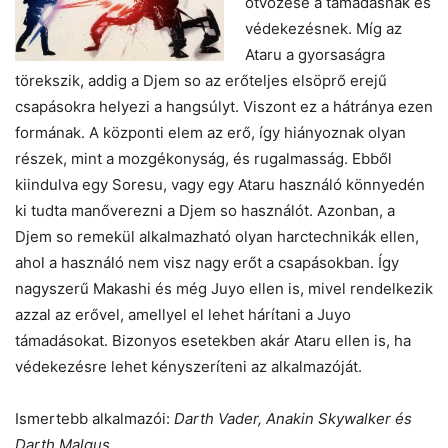
ötvözése a támadásnak és
védekezésnek. Míg az
Ataru a gyorsaságra
törekszik, addig a Djem so az erőteljes elsöprő erejű
csapásokra helyezi a hangsúlyt. Viszont ez a hátránya ezen
formának. A központi elem az erő, így hiányoznak olyan
részek, mint a mozgékonyság, és rugalmasság. Ebből
kiindulva egy Soresu, vagy egy Ataru használó könnyedén
ki tudta manőverezni a Djem so használót. Azonban, a
Djem so remekül alkalmazható olyan harctechnikák ellen,
ahol a használó nem visz nagy erőt a csapásokban. Így
nagyszerű Makashi és még Juyo ellen is, mivel rendelkezik
azzal az erővel, amellyel el lehet hárítani a Juyo
támadásokat. Bizonyos esetekben akár Ataru ellen is, ha
védekezésre lehet kényszeríteni az alkalmazóját.
Ismertebb alkalmazói:
Darth Vader, Anakin Skywalker és
Darth Malgus
.