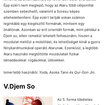
Épp ezért nem meglepő, hogy az Ataru több célponttal
szemben sebezhető, valamint a Soresu képes
ellehetetleníteni. Épp ezért tartják sokan számon
leginkább egy kiegészítő formának, mintsem egy
önállónak. Azonban az erő orientált formák, mint például a
Djem so, ellen remekül lehetett felhasználni, hiszen a
mozdulat mellőzi a mobilitást, és lehetőséget kínál a gyors
fénykardmunkával operáló Atarunak. Ezenkívül, a legtöbb
Ataru használó megtöltötte mozdulatait fizikai
támadásokkal: rúgásokkal, ütésekkel.
Ismertebb használói:
Yoda, Asoka Tano és Qui-Gon Jin.
V.Djem So
Az 5. forma tökéletes