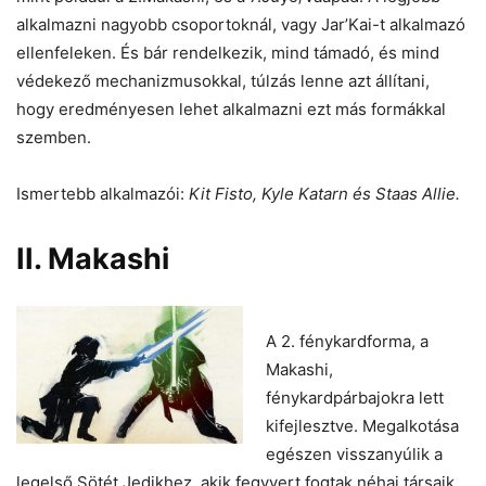
alkalmazni nagyobb csoportoknál, vagy Jar’Kai-t alkalmazó
ellenfeleken. És bár rendelkezik, mind támadó, és mind
védekező mechanizmusokkal, túlzás lenne azt állítani,
hogy eredményesen lehet alkalmazni ezt más formákkal
szemben.
Ismertebb alkalmazói:
Kit Fisto, Kyle Katarn és Staas Allie.
II. Makashi
A 2. fénykardforma, a
Makashi,
fénykardpárbajokra lett
kifejlesztve. Megalkotása
egészen visszanyúlik a
legelső Sötét Jedikhez, akik fegyvert fogtak néhai társaik