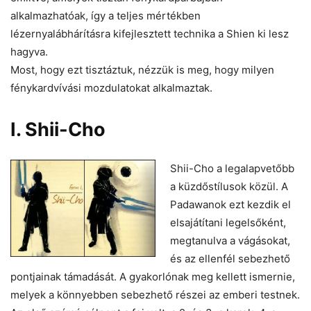
alkalmazhatóak, így a teljes mértékben
lézernyalábhárításra kifejlesztett technika a Shien ki lesz
hagyva.
Most, hogy ezt tisztáztuk, nézzük is meg, hogy milyen
fénykardvívási mozdulatokat alkalmaztak.
I. Shii-Cho
Shii-Cho a legalapvetőbb
a küzdőstílusok közül. A
Padawanok ezt kezdik el
elsajátítani legelsőként,
megtanulva a vágásokat,
és az ellenfél sebezhető
pontjainak támadását. A gyakorlónak meg kellett ismernie,
melyek a könnyebben sebezhető részei az emberi testnek.