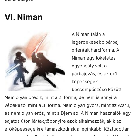
VI. Niman
A Niman talán a
legérdekesebb párbaj
orientált harciforma. A
Niman egy tökéletes
egyensúly volt a
párbajozás, és az erő
képességek
becsempészése között.
Nem olyan precíz, mint a 2. forma, de nem is annyira
védekező, mint a 3. forma. Nem olyan gyors, mint az Ataru,
és nem olyan erős, mint a Djem so. A Niman használók egy
sajátos úton jártak,többnyire azok alkalmazzák, akik az
erőképességeikre támaszkodnak a leginkább. Köztudottan