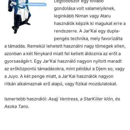
Legtöbbször egy tovább
gondolása volt valamelyiknek,
leginkább Niman vagy Ataru
használók képzik ki magukat erre a
rendszerre. A Jar’Kai egy dupla-
pengés technika, mely favorizálta
a támadás. Remekül lehetett használni nagy tömegek ellen,
azonban a két fénykard miatt fel kellett áldoznia az erőt a
gyorsaságért. Egy Jar’Kai használó nagyon nyitott maradt
az erőközpontú támadásokra, mint például a Djem so, vagy
a Juyo. A két penge miatt, a Jar’Kai használók nagyon
ritkán alkalmaznak erő alapú, vagy fizikai mozdulatokat.
Ismertebb használói:
Asajj Ventress, a StarKiller klón, és
Asoka Tano.