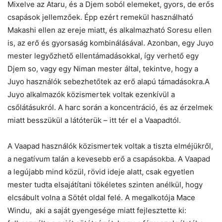
Mixelve az Ataru, és a Djem soból elemeket, gyors, de erős
csapások jellemzőek. Épp ezért remekül használható
Makashi ellen az ereje miatt, és alkalmazható Soresu ellen
is, az erő és gyorsaság kombinálásával. Azonban, egy Juyo
mester legyőzhető ellentámadásokkal, így verhető egy
Djem so, vagy egy Niman mester által, tekintve, hogy a
Juyo használók sebezhetőtek az erő alapú támadásokra.A
Juyo alkalmazók közismertek voltak ezenkívül a
csőlátásukról. A harc során a koncentráció, és az érzelmek
miatt besszükül a látóterük – itt tér el a Vaapadtól.
A Vaapad használók közismertek voltak a tiszta elméjükről,
a negatívum talán a kevesebb erő a csapásokba. A Vaapad
a legújabb mind közül, rövid ideje alatt, csak egyetlen
mester tudta elsajátítani tökéletes szinten anélkül, hogy
elcsábult volna a Sötét oldal felé. A megalkotója Mace
Windu, aki a saját gyengesége miatt fejlesztette ki: