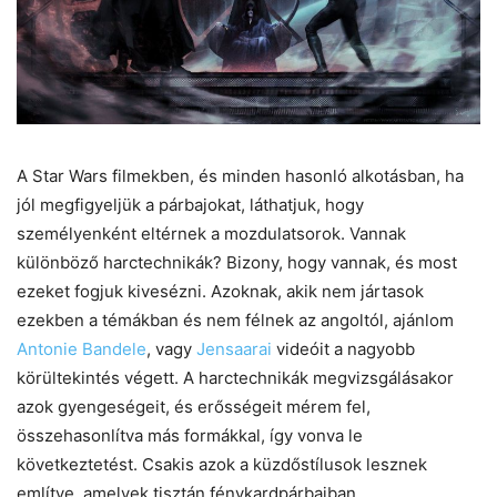
A Star Wars filmekben, és minden hasonló alkotásban, ha
jól megfigyeljük a párbajokat, láthatjuk, hogy
személyenként eltérnek a mozdulatsorok. Vannak
különböző harctechnikák? Bizony, hogy vannak, és most
ezeket fogjuk kivesézni. Azoknak, akik nem jártasok
ezekben a témákban és nem félnek az angoltól, ajánlom
Antonie Bandele
, vagy
Jensaarai
videóit a nagyobb
körültekintés végett. A harctechnikák megvizsgálásakor
azok gyengeségeit, és erősségeit mérem fel,
összehasonlítva más formákkal, így vonva le
következtetést. Csakis azok a küzdőstílusok lesznek
említve, amelyek tisztán fénykardpárbajban