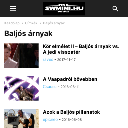
Kezdőlap
Címkék
Baljós árnyak
Baljós árnyak
Kör elmélet II – Baljós árnyak vs.
A jedi visszatér
raves
-
2017-11-17
A Vaapadról bővebben
Csucsu
-
2016-06-11
Azok a Baljós pillanatok
epicneo
-
2016-06-08