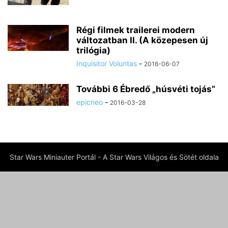
Régi filmek trailerei modern
változatban II. (A közepesen új
trilógia)
Inquisitor Voluntas
-
2016-06-07
További 6 Ébredő „húsvéti tojás”
epicneo
-
2016-03-28
Star Wars Miniauter Portál - A Star Wars Világos és Sötét oldala