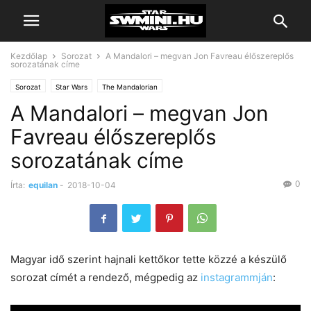
Kezdőlap
Sorozat
A Mandalori – megvan Jon Favreau élőszereplős
sorozatának címe
Sorozat
Star Wars
The Mandalorian
A Mandalori – megvan Jon
Favreau élőszereplős
sorozatának címe
0
Írta:
equilan
-
2018-10-04
Magyar idő szerint hajnali kettőkor tette közzé a készülő
sorozat címét a rendező, mégpedig az
instagrammján
: