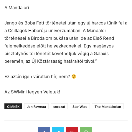
A Mandalori
Jango és Boba Fett történetei után egy új harcos tűnik fel a
a Csillagok Háborúja univerzumában. A Mandalori
történései a Birodalom bukása után, de az Első Rend
felemelkedése előtt helyezkednek el. Egy magányos
pisztolyhős történetét követhetjük végig a Galaxis
peremén, az Új Köztársaság határaitól távol.”
Ez aztán igen váratlan hír, nem?
Az SWMini legyen Veletek!
CÍMKÉK
Jon Favreau
sorozat
Star Wars
The Mandalorian