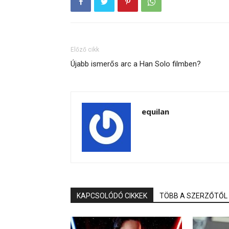
Előző cikk
Újabb ismerős arc a Han Solo filmben?
equilan
KAPCSOLÓDÓ CIKKEK
TÖBB A SZERZŐTŐL