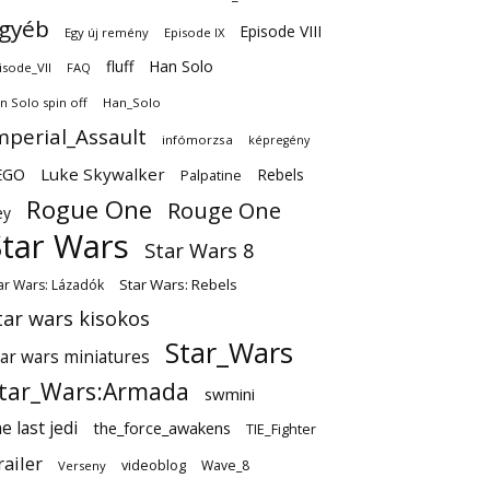
gyéb
Episode VIII
Egy új remény
Episode IX
fluff
Han Solo
isode_VII
FAQ
n Solo spin off
Han_Solo
mperial_Assault
infómorzsa
képregény
EGO
Luke Skywalker
Rebels
Palpatine
Rogue One
Rouge One
ey
Star Wars
Star Wars 8
Star Wars: Rebels
ar Wars: Lázadók
tar wars kisokos
Star_Wars
tar wars miniatures
tar_Wars:Armada
swmini
e last jedi
the_force_awakens
TIE_Fighter
railer
videoblog
Wave_8
Verseny