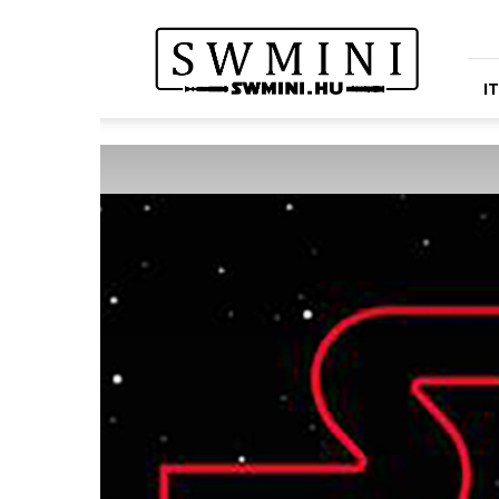
Star
Wars
Miniatures
Portál
I