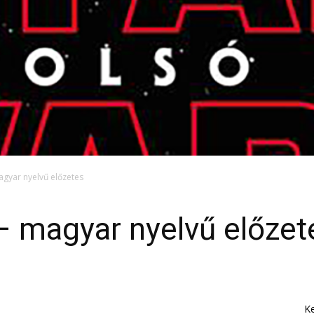
agyar nyelvű előzetes
 – magyar nyelvű előzet
K