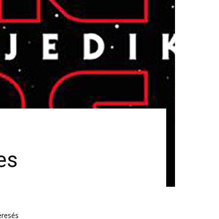
es
eresés