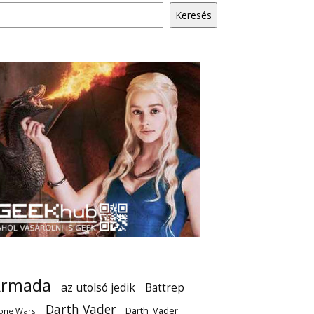
Keresés
Armada
az utolsó jedik
Battrep
Darth Vader
Darth_Vader
one Wars