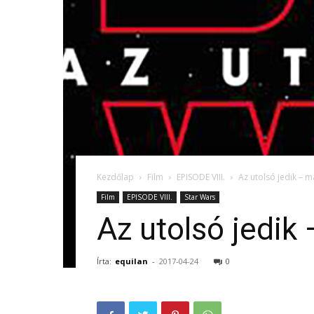
Kezdőlap
Film
EPISODE VIII.
Az utolsó jedik – m
Film
EPISODE VIII.
Star Wars
Az utolsó jedik
Írta:
equilan
-
2017-04-24
0