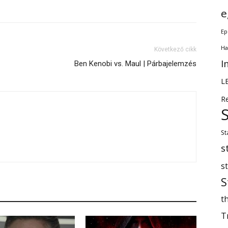
e
Ep
Ha
Következő cikk
I
Ben Kenobi vs. Maul | Párbajelemzés
L
R
St
s
s
S
th
T