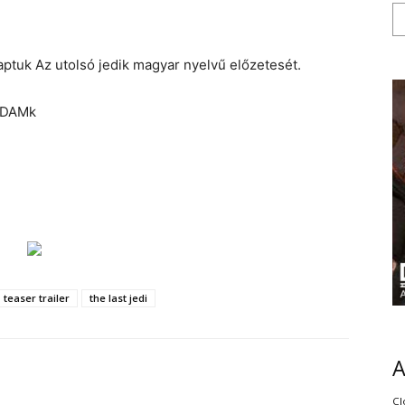
aptuk Az utolsó jedik magyar nyelvű előzetesét.
XDAMk
teaser trailer
the last jedi
Cl