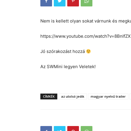
Nem is kellett olyan sokat várnunk és megk
https://www.youtube.com/watch?v=8BnIfZ
Jó szórakozást hozzá
Az SWMini legyen Veletek!
CÍMKÉK
az utolsó jedik
magyar nyelvű trailer