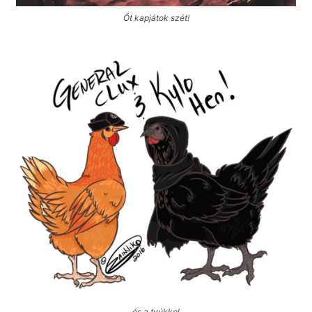
Őt kapjátok szét!
és a tyúkkol