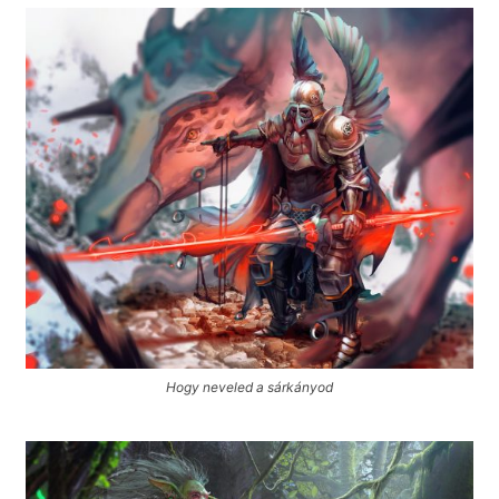
Hogy neveled a sárkányod