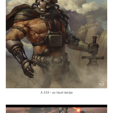
A 335 – as Vault lakója