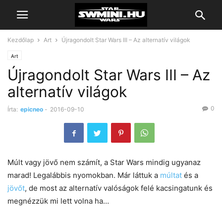
Kezdőlap
Art
Újragondolt Star Wars III – Az alternatív világok
Art
Újragondolt Star Wars III – Az
alternatív világok
0
Írta:
epicneo
-
2016-09-10
Múlt vagy jövő nem számít, a Star Wars mindig ugyanaz
marad! Legalábbis nyomokban. Már láttuk a
múltat
és a
jövőt
, de most az alternatív valóságok felé kacsingatunk és
megnézzük mi lett volna ha…