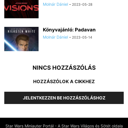
Molnár Dániel
-
2023-05-28
Könyvajánló: Padavan
Molnár Dániel
-
2023-05-14
NINCS HOZZÁSZÓLÁS
HOZZÁSZÓLOK A CIKKHEZ
JELENTKEZZEN BE HOZZÁSZÓLÁSHOZ
Star Wars Miniauter Portál - A Star Wars Világos és Sötét oldala