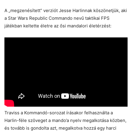
A „megzenésített” verziót Jesse Harlinnak köszönetjük, aki
a Star Wars Republic Commando nevű taktikai FPS
játékban keltette életre az ősi mandalori életérzést:
Traviss a Kommandó-sorozat írásakor felhasználta a
Harlin-féle szöveget a mando’a nyelv megalkotása közben,
és tovább is gondolta azt, megalkotva hozzá egy harci