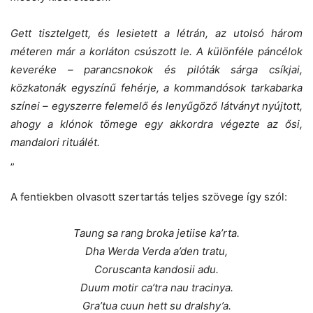
Gett tisztelgett, és lesietett a létrán, az utolsó három
méteren már a korláton csúszott le. A különféle páncélok
keveréke – parancsnokok és pilóták sárga csíkjai,
közkatonák egyszínű fehérje, a kommandósok tarkabarka
színei – egyszerre felemelő és lenyűgöző látványt nyújtott,
ahogy a klónok tömege egy akkordra végezte az ősi,
mandalori rituálét.
„
A fentiekben olvasott szertartás teljes szövege így szól:
Taung sa rang broka jetiise ka’rta.
Dha Werda Verda a’den tratu,
Coruscanta kandosii adu.
Duum motir ca’tra nau tracinya.
Gra’tua cuun hett su dralshy’a.