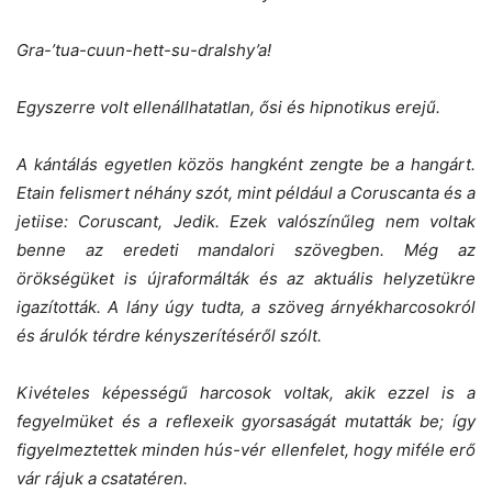
Gra-’tua-cuun-hett-su-dralshy’a!
Egyszerre volt ellenállhatatlan, ősi és hipnotikus erejű.
A kántálás egyetlen közös hangként zengte be a hangárt.
Etain felismert néhány szót, mint például a Coruscanta és a
jetiise: Coruscant, Jedik. Ezek valószínűleg nem voltak
benne az eredeti mandalori szövegben. Még az
örökségüket is újraformálták és az aktuális helyzetükre
igazították. A lány úgy tudta, a szöveg árnyékharcosokról
és árulók térdre kényszerítéséről szólt.
Kivételes képességű harcosok voltak, akik ezzel is a
fegyelmüket és a reflexeik gyorsaságát mutatták be; így
figyelmeztettek minden hús-vér ellenfelet, hogy miféle erő
vár rájuk a csatatéren.