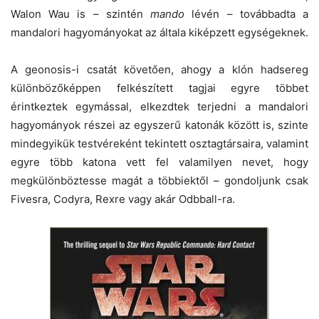
Walon Wau is – szintén
mando
lévén – továbbadta a
mandalori hagyományokat az általa kiképzett egységeknek.
A geonosis-i csatát követően, ahogy a klón hadsereg
különbözőképpen felkészített tagjai egyre többet
érintkeztek egymással, elkezdtek terjedni a mandalori
hagyományok részei az egyszerű katonák között is, szinte
mindegyikük testvéreként tekintett osztagtársaira, valamint
egyre több katona vett fel valamilyen nevet, hogy
megkülönböztesse magát a többiektől – gondoljunk csak
Fivesra, Codyra, Rexre vagy akár Odbball-ra.