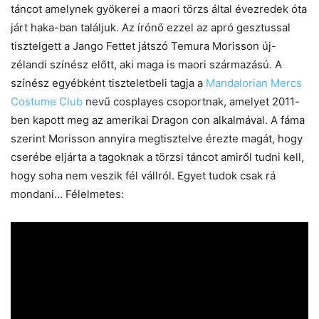
táncot amelynek gyökerei a maori törzs által évezredek óta
járt haka-ban találjuk. Az írónő ezzel az apró gesztussal
tisztelgett a Jango Fettet játszó Temura Morisson új-
zélandi színész előtt, aki maga is maori származású. A
színész egyébként tiszteletbeli tagja a
Mandalorian Mercs
Costume Club
nevű cosplayes csoportnak, amelyet 2011-
ben kapott meg az amerikai Dragon con alkalmával. A fáma
szerint Morisson annyira megtisztelve érezte magát, hogy
cserébe eljárta a tagoknak a törzsi táncot amiről tudni kell,
hogy soha nem veszik fél vállról. Egyet tudok csak rá
mondani… Félelmetes: