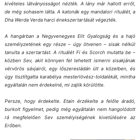
kivételes látványosságot nézték. A lány már hallott erről,
de még sohasem látta. A katonák egy mandalori rituálét, a
Dha Werda Verda harci énekszertartását végezték.
A hangárban a Negyvenegyes Elit Gyalogság és a hajó
személyzetének egy része – úgy ötvenen – sisak nélkül
tanulta a szertartást. A rituálét Fi és Scorch mutatta be –
közben Sev, akit könnyen fel lehetett ismerni sisakjának
vérvörös sávjairól, egy lőszeresládán ült a közelben, és
úgy tisztítgatta karabélya mesterlövész-toldalékát, mintha
egyáltalán nem érdekelné, mi zajlik körülötte.
Persze, hogy érdekelte. Etain érzékelte a felőle áradó,
burkolt figyelmet, pedig még egyáltalán nem hangolódott
rá megfelelően Sev személyiségének kivetülésére az
Erőben.