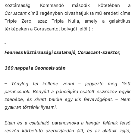
Köztársasági Kommandó második kötetében a
Coruscant
című regényben olvashatjuk (a mű eredeti címe
Triple Zero, azaz Tripla Nulla, amely a galaktikus
térképeken a Coruscantot bolygót jelöli) :
”
Fearless köztársasági csatahajó, Coruscant-szektor,
369 nappal a Geonosis után
– Tényleg fel kellene venni – jegyezte meg Gett
parancsnok. Benyúlt a páncéljára csatolt eszközöv egyik
zsebébe, és kivett belőle egy kis felvevőgépet. – Nem
gyakran történik ilyesmi.
Etain és a csatahajó parancsnoka a hangár falának felső
részén körbefutó szervizjárdán állt, és az alattuk zajló,