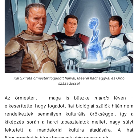
Kal Skirata őrmester fogadott fiaival, Meerel hadnaggyal és Ordo
századossal
Az őrmestert – maga is büszke
mando
lévén –
elkeserítette, hogy fogadott fiai biológiai szülők híján nem
rendelkeztek semmilyen kulturális örökséggel, így a
kiképzés során a harci tapasztalatok mellett nagy súlyt
fektetett a mandaloriai kultúra átadására. A hat
fiúgyermeket is híres harcosok után nevezte el: