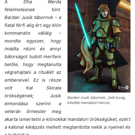
A Dha Werda
félelmetesnek tűnt.
Bardan Jusik tábornok – a
fiatal férfi alig ért egy klón
kommandós válláig –
mondta egyszer, hogy
imádta nézni és annyi
bátorságot tudott meríteni
belőle, hogy megtanulta
végrehajtani a rituálét az
embereivel. Ez is része
volt Kal Skirata
örökségének; Jusik
Bardan Jusik tábornok, Jedi lovag,
később mandalori harcos
elmondása szerint a
veterán őrmester meg
akarta ismertetni a klónokkal mandalori örökségüket, ezért
a katonai kiképzés mellett megtanította nekik a nyelvet és
a kultúrát is.