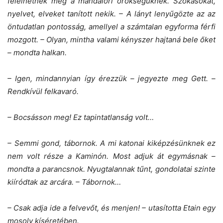
felelhetnek meg a mandalori örökségüknek. Szokásokat,
nyelvet, elveket tanított nekik. – A lányt lenyűgözte az az
öntudatlan pontosság, amellyel a számtalan egyforma férfi
mozgott. – Olyan, mintha valami kényszer hajtaná bele őket
– mondta halkan.
– Igen, mindannyian így érezzük – jegyezte meg Gett. –
Rendkívül felkavaró.
– Bocsásson meg! Ez tapintatlanság volt…
– Semmi gond, tábornok. A mi katonai kiképzésünknek ez
nem volt része a Kaminón. Most adjuk át egymásnak –
mondta a parancsnok. Nyugtalannak tűnt, gondolatai szinte
kiíródtak az arcára. – Tábornok…
– Csak adja ide a felvevőt, és menjen! – utasította Etain egy
mosoly kíséretében.