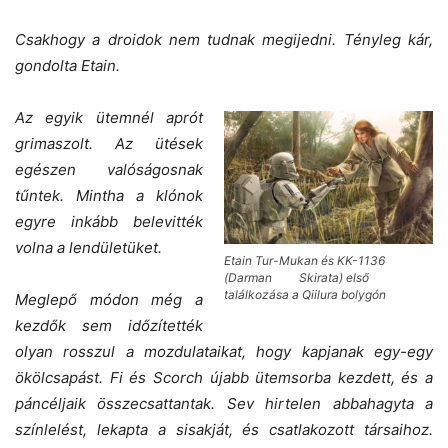
Csakhogy a droidok nem tudnak megijedni. Tényleg kár,
gondolta Etain.
Az egyik ütemnél aprót
grimaszolt. Az ütések
egészen valóságosnak
tűntek. Mintha a klónok
egyre inkább belevitték
volna a lendületüket.
Etain Tur-Mukan és KK-1136
(Darman Skirata) első
találkozása a Qiilura bolygón
Meglepő módon még a
kezdők sem időzítették
olyan rosszul a mozdulataikat, hogy kapjanak egy-egy
ökölcsapást. Fi és Scorch újabb ütemsorba kezdett, és a
páncéljaik összecsattantak. Sev hirtelen abbahagyta a
színlelést, lekapta a sisakját, és csatlakozott társaihoz.