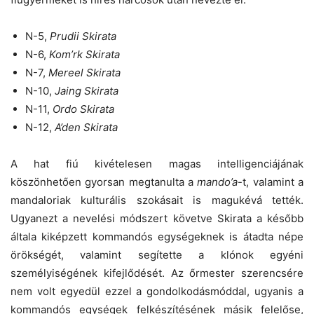
N-5,
Prudii Skirata
N-6,
Kom’rk Skirata
N-7,
Mereel Skirata
N-10,
Jaing Skirata
N-11,
Ordo Skirata
N-12,
A’den Skirata
A hat fiú kivételesen magas intelligenciájának
köszönhetően gyorsan megtanulta a
mando’a
-t, valamint a
mandaloriak kulturális szokásait is magukévá tették.
Ugyanezt a nevelési módszert követve Skirata a később
általa kiképzett kommandós egységeknek is átadta népe
örökségét, valamint segítette a klónok egyéni
személyiségének kifejlődését. Az őrmester szerencsére
nem volt egyedül ezzel a gondolkodásmóddal, ugyanis a
kommandós egységek felkészítésének másik felelőse,