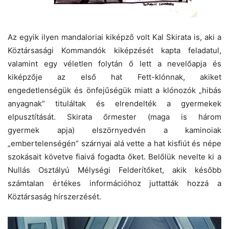
Az egyik ilyen mandaloriai kiképző volt Kal Skirata is, aki a
Köztársasági Kommandók kiképzését kapta feladatul,
valamint egy véletlen folytán ő lett a nevelőapja és
kiképzője az első hat Fett-klónnak, akiket
engedetlenségük és önfejűségük miatt a klónozók „hibás
anyagnak” tituláltak és elrendelték a gyermekek
elpusztítását. Skirata őrmester (maga is három
gyermek apja) elszörnyedvén a kaminoiak
„embertelenségén” szárnyai alá vette a hat kisfiút és népe
szokásait követve fiaivá fogadta őket. Belőlük nevelte ki a
Nullás Osztályú Mélységi Felderítőket, akik később
számtalan értékes információhoz juttatták hozzá a
Köztársaság hírszerzését.