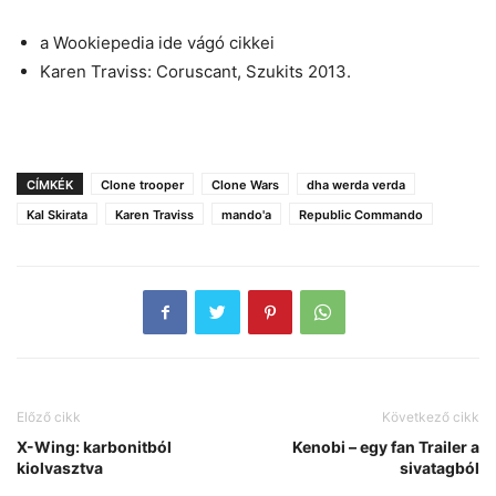
a Wookiepedia ide vágó cikkei
Karen Traviss: Coruscant, Szukits 2013.
CÍMKÉK
Clone trooper
Clone Wars
dha werda verda
Kal Skirata
Karen Traviss
mando'a
Republic Commando
Előző cikk
Következő cikk
X-Wing: karbonitból
Kenobi – egy fan Trailer a
kiolvasztva
sivatagból