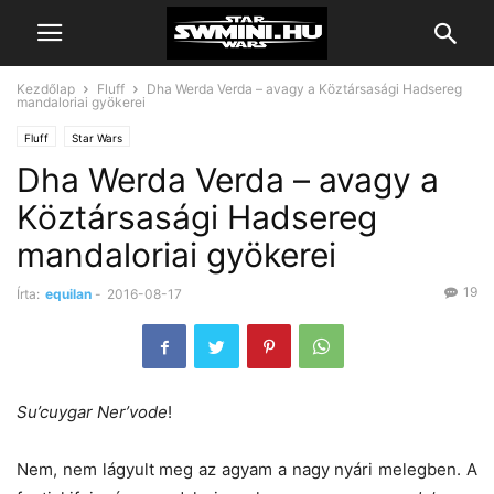
Kezdőlap
Fluff
Dha Werda Verda – avagy a Köztársasági Hadsereg
mandaloriai gyökerei
Fluff
Star Wars
Dha Werda Verda – avagy a
Köztársasági Hadsereg
mandaloriai gyökerei
19
Írta:
equilan
-
2016-08-17
Su’cuygar Ner’vode
!
Nem, nem lágyult meg az agyam a nagy nyári melegben. A