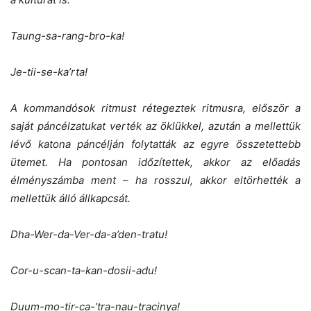
Taung-sa-rang-bro-ka!
Je-tii-se-ka’rta!
A kommandósok ritmust rétegeztek ritmusra, először a
saját páncélzatukat verték az öklükkel, azután a mellettük
lévő katona páncélján folytatták az egyre összetettebb
ütemet. Ha pontosan időzítettek, akkor az előadás
élményszámba ment – ha rosszul, akkor eltörhették a
mellettük álló állkapcsát.
Dha-Wer-da-Ver-da-a’den-tratu!
Cor-u-scan-ta-kan-dosii-adu!
Duum-mo-tir-ca-’tra-nau-tracinya!