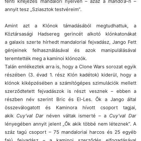
fenti kifejezés mandalori nyelven – azaz a
mando’a
-n –
annyit tesz „Sziasztok testvéreim”.
Amint azt a Klónok támadásából megtudhattuk, a
Köztársasági Hadsereg gerincét alkotó klónkatonákat
a galaxis szerte hírhedt mandaloriai fejvadász, Jango Fett
génjeinek felhasználásával és azok manipulálásával
teremtették meg a kaminoi klónozók.
Talán emlékeztek arra is, hogy a Clone Wars sorozat egyik
részében (3. évad 1. rész Klón kadétok) kiderül, hogy a
klónok kiképzésében a számítógépes szimulációk mellett
szerződtetett fejvadászok is részt vesznek – ebben a
részben név szerint Bric és El-Les. Ők a Jango által
összeválogatott és Kaminora hívott csoport tagjai,
akik
Cuy’val Dar
néven váltak ismerté – a
Cuy’val Dar
lényegében annyit jelent „Ők akik többé nem léteznek”. A
száz tagú csoport – 75 mandaloriai harcos és 25 egyéb
fajú fejvadász – a kaminoi szerződés elfogadásával