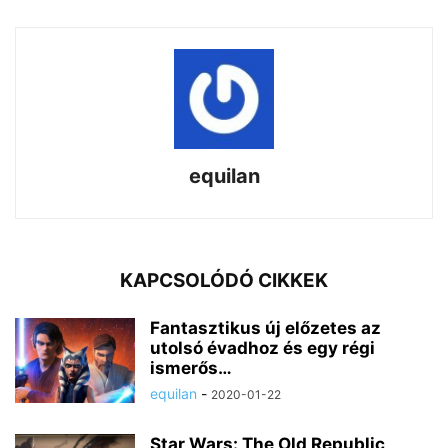
equilan
KAPCSOLÓDÓ CIKKEK
Fantasztikus új előzetes az
utolsó évadhoz és egy régi
ismerős…
equilan
-
2020-01-22
Star Wars: The Old Republic