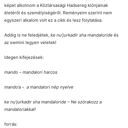
képet alkotnom a Köztársasági Hadsereg klónjainak
életéről és személyiségéről. Reményeim szerint nem
egyszeri alkalom volt ez a cikk és lesz folytatása.
Addig is ne feledjétek,
ke nu’jurkadir sha mandaloride
és
az swmini legyen veletek!
Idegen kifejezések:
mando – mandalori harcos
mando’a – a mandalori nép nyelve
ke nu’jurkadir sha mandaloride – Ne szórakozz a
mandaloriakkal!
forrás: