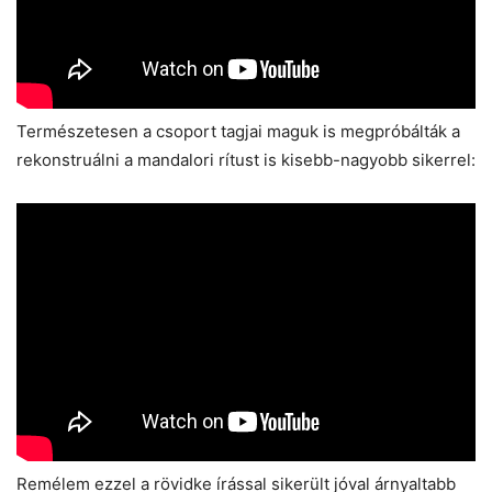
Természetesen a csoport tagjai maguk is megpróbálták a
rekonstruálni a mandalori rítust is kisebb-nagyobb sikerrel:
Remélem ezzel a rövidke írással sikerült jóval árnyaltabb