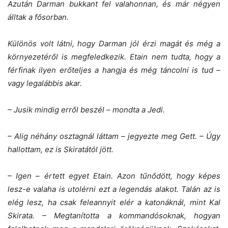
Azután Darman bukkant fel valahonnan, és már négyen
álltak a fősorban.
Különös volt látni, hogy Darman jól érzi magát és még a
környezetéről is megfeledkezik. Etain nem tudta, hogy a
férfinak ilyen erőteljes a hangja és még táncolni is tud –
vagy legalábbis akar.
– Jusik mindig erről beszél – mondta a Jedi.
– Alig néhány osztagnál láttam – jegyezte meg Gett. – Úgy
hallottam, ez is Skiratától jött.
– Igen – értett egyet Etain. Azon tűnődött, hogy képes
lesz-e valaha is utolérni ezt a legendás alakot. Talán az is
elég lesz, ha csak feleannyit elér a katonáknál, mint Kal
Skirata. – Megtanította a kommandósoknak, hogyan