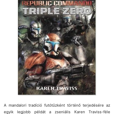
A mandalori tradíció futótűzként történő terjedésére az
egyik legjobb példát a zseniális Karen Traviss-féle