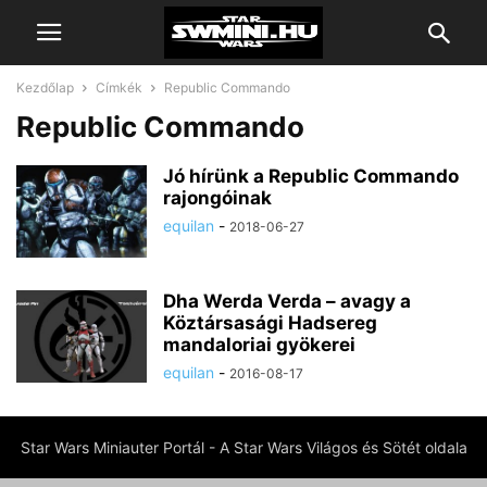
Kezdőlap
Címkék
Republic Commando
Republic Commando
Jó hírünk a Republic Commando
rajongóinak
equilan
-
2018-06-27
Dha Werda Verda – avagy a
Köztársasági Hadsereg
mandaloriai gyökerei
equilan
-
2016-08-17
Star Wars Miniauter Portál - A Star Wars Világos és Sötét oldala