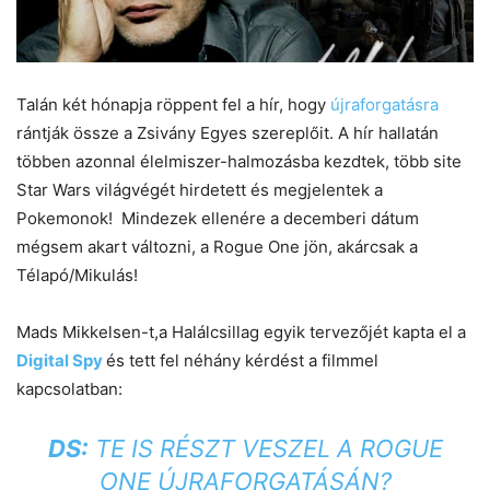
Talán két hónapja röppent fel a hír, hogy
újraforgatásra
rántják össze a Zsivány Egyes szereplőit. A hír hallatán
többen azonnal élelmiszer-halmozásba kezdtek, több site
Star Wars világvégét hirdetett és megjelentek a
Pokemonok! Mindezek ellenére a decemberi dátum
mégsem akart változni, a Rogue One jön, akárcsak a
Télapó/Mikulás!
Mads Mikkelsen-t,a Halálcsillag egyik tervezőjét kapta el a
Digital Spy
és tett fel néhány kérdést a filmmel
kapcsolatban:
DS:
TE IS RÉSZT VESZEL A ROGUE
ONE ÚJRAFORGATÁSÁN?