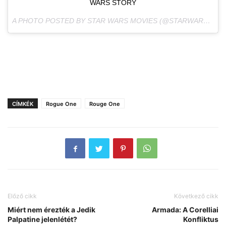
WARS STORY
A PHOTO POSTED BY STAR WARS MOVIES (@STARWARSMOVIES) ON
CÍMKÉK
Rogue One
Rouge One
Előző cikk
Következő cikk
Miért nem érezték a Jedik
Armada: A Corelliai
Palpatine jelenlétét?
Konfliktus