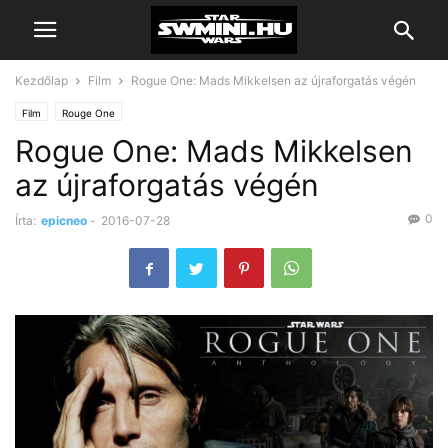
Kezdőlap
Film
Rogue One: Mads Mikkelsen az újraforgatás végén
Film
Rouge One
Rogue One: Mads Mikkelsen
az újraforgatás végén
0
Írta:
epicneo
-
2016-07-28