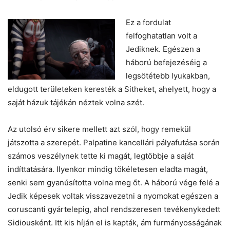
Ez a fordulat
felfoghatatlan volt a
Jediknek. Egészen a
háború befejezéséig a
legsötétebb lyukakban,
eldugott területeken keresték a Sitheket, ahelyett, hogy a
saját házuk tájékán néztek volna szét.
Az utolsó érv sikere mellett azt szól, hogy remekül
játszotta a szerepét. Palpatine kancellári pályafutása során
számos veszélynek tette ki magát, legtöbbje a saját
indíttatására. Ilyenkor mindig tökéletesen eladta magát,
senki sem gyanúsította volna meg őt. A háború vége felé a
Jedik képesek voltak visszavezetni a nyomokat egészen a
coruscanti gyártelepig, ahol rendszeresen tevékenykedett
Sidiousként. Itt kis híján el is kapták, ám furmányosságának