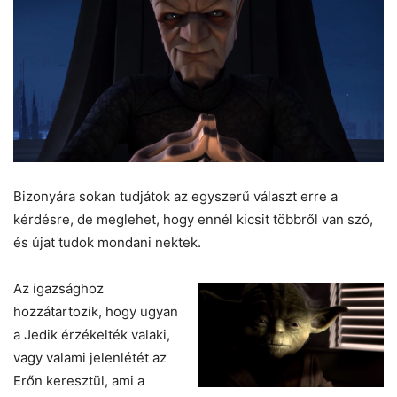
Bizonyára sokan tudjátok az egyszerű választ erre a
kérdésre, de meglehet, hogy ennél kicsit többről van szó,
és újat tudok mondani nektek.
Az igazsághoz
hozzátartozik, hogy ugyan
a Jedik érzékelték valaki,
vagy valami jelenlétét az
Erőn keresztül, ami a