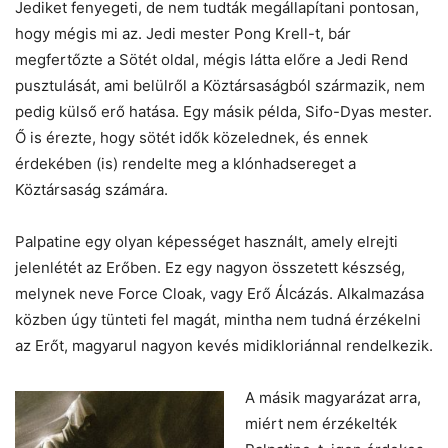
Jediket fenyegeti, de nem tudták megállapítani pontosan,
hogy mégis mi az. Jedi mester Pong Krell-t, bár
megfertőzte a Sötét oldal, mégis látta előre a Jedi Rend
pusztulását, ami belülről a Köztársaságból származik, nem
pedig külső erő hatása. Egy másik példa, Sifo-Dyas mester.
Ő is érezte, hogy sötét idők közelednek, és ennek
érdekében (is) rendelte meg a klónhadsereget a
Köztársaság számára.
Palpatine egy olyan képességet használt, amely elrejti
jelenlétét az Erőben. Ez egy nagyon összetett készség,
melynek neve Force Cloak, vagy Erő Álcázás. Alkalmazása
közben úgy tünteti fel magát, mintha nem tudná érzékelni
az Erőt, magyarul nagyon kevés midikloriánnal rendelkezik.
A másik magyarázat arra,
miért nem érzékelték