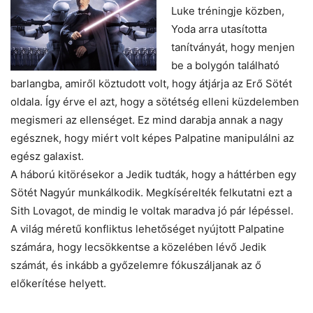
Luke tréningje közben,
Yoda arra utasította
tanítványát, hogy menjen
be a bolygón található
barlangba, amiről köztudott volt, hogy átjárja az Erő Sötét
oldala. Így érve el azt, hogy a sötétség elleni küzdelemben
megismeri az ellenséget. Ez mind darabja annak a nagy
egésznek, hogy miért volt képes Palpatine manipulálni az
egész galaxist.
A háború kitörésekor a Jedik tudták, hogy a háttérben egy
Sötét Nagyúr munkálkodik. Megkísérelték felkutatni ezt a
Sith Lovagot, de mindig le voltak maradva jó pár lépéssel.
A világ méretű konfliktus lehetőséget nyújtott Palpatine
számára, hogy lecsökkentse a közelében lévő Jedik
számát, és inkább a győzelemre fókuszáljanak az ő
előkerítése helyett.