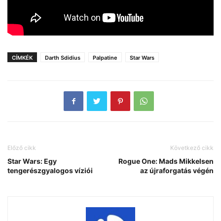
CÍMKÉK
Darth Sdidius
Palpatine
Star Wars
Előző cikk
Következő cikk
Star Wars: Egy
Rogue One: Mads Mikkelsen
tengerészgyalogos víziói
az újraforgatás végén