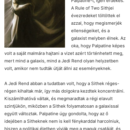
Palpatine-t, igen érdekes.
A Rule of Two Sithjei
évezredeket töltöttek el
azzal, hogy megismerjék
ellenségeiket, és a
galaxist melyben élnek. Az
oka, hogy Palpatine képes
volt a saját malmára hajtani a vizet azért történhetett meg,
mert mind a galaxis, mind a Jedi Rend olyan helyzetben
volt, amikor nem tudták útját állni az eseményeknek.
A Jedi Rend abban a tudatban volt, hogy a Sithek réges-
régen kihaltak már, így más dolgokra kezdtek koncentrálni.
Kiszámíthatóvá váltak, és megmaradtak a régi elavult
szintjükön, miközben a Sithek folyamatosan a galaxissal
együtt változtak. Palpatine úgy gondolta, hogy az ő
idejében a Sitheknek nem is kell fénykarddal harcolniuk,
hiszen a politikai életben vívják meg a maguk csatáját, és