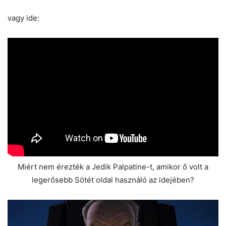
vagy ide:
Miért nem érezték a Jedik Palpatine-t, amikor ő volt a
legerősebb Sötét oldal használó az idejében?