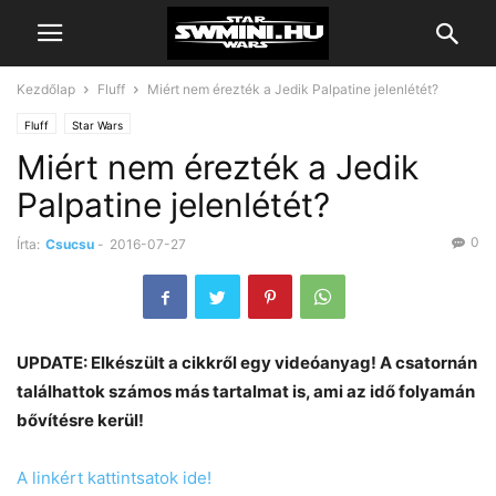
Kezdőlap
Fluff
Miért nem érezték a Jedik Palpatine jelenlétét?
Fluff
Star Wars
Miért nem érezték a Jedik
Palpatine jelenlétét?
0
Írta:
Csucsu
-
2016-07-27
UPDATE: Elkészült a cikkről egy videóanyag! A csatornán
találhattok számos más tartalmat is, ami az idő folyamán
bővítésre kerül!
A linkért kattintsatok ide!