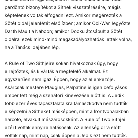
perdöntő bizonyítékot a Sithek visszatérésére, mégis
képtelenek voltak elfogadni ezt. Amikor megérezték a
Sötét oldal jelenlétét első ízben; amikor Obi-Wan legyőzte
Darth Mault a Naboon; amikor Dooku átcsábult a Sötét
oldalra; ezek mind-mind megakadályozhatóak lettek volna,
ha a Tanács idejében lép.
A Rule of Two Sithjeire sokan hivatkoznak úgy, hogy
elrejtőztek, és kivárták a megfelelő alkalmat. Ez
egyszerűen nem igaz. Éppen, hogy az ellenkezője.
Akárcsak mestere Plaugies, Palpatine is igen befolyásos
ember lett még a szenátori kinevezése előtt is. A Jedik
több ezer éves tapasztalataikra támaszkodva nem tudták
elképzelni a Sitheket másképpen, mint a frontvonalakban
harcoló, elvakult mészárosokként. A Rule of Two Sithjei
ezért voltak ennyire hatásosak. Az ellenség orra előtt
voltak nap, mint nap, csak éppen a Jedik ezt nem tudták.