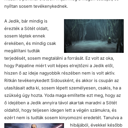
nyíltan sosem tevékenykednek.
A Jedik, bár mindig is
érezték a Sötét oldalt,
sosem léptek ennek
érekében, és mindig csak
megállítani tudták
terjedését, sosem megtalálni a forrását. Ez volt az oka,
hogy Palpatine miért volt képes elrejtőzni a Jedik elől,
hiszen ő az ideje nagyobbik részében nem is volt aktív.
Ritkán tevékenykedett Sidousként, és akkor is csupán az
utasításait adta ki, sosem lépett személyesen, csakis, ha a
szükség úgy hozta. Yoda maga említette ezt meg, hogy az
ő idejében a Jedik annyira távol akartak maradni a Sötét
oldaltól, hogy teljesen idegen lett a végén számukra, és
ezért nem is tudták sosem kinyomozni eredetét.
Tanulva a
hibájából, évekkel később