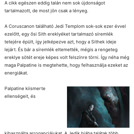
A cikk egészen eddig talán nem sok újdonságot
tartalmazott, de most jön csak a lényeg.
A Coruscanon található Jedi Templom sok-sok ezer évvel
ezelőtt, egy ősi Sith ereklyéket tartalmazó síremlék
tetejére épült, így jelképezve azt, hogy a Sithek ideje
lejárt. És bár a síremlék eltemették, mégis a rengeteg
ereklye sötét ereje képes volt felszínre törni. Így néha még
maga Palpatine is megtehette, hogy felhasználja ezeket az
energiákat.
Palpatine kiismerte
ellenségeit, és
kihasználta arroganciájukat. A Jedik hiába talátak több