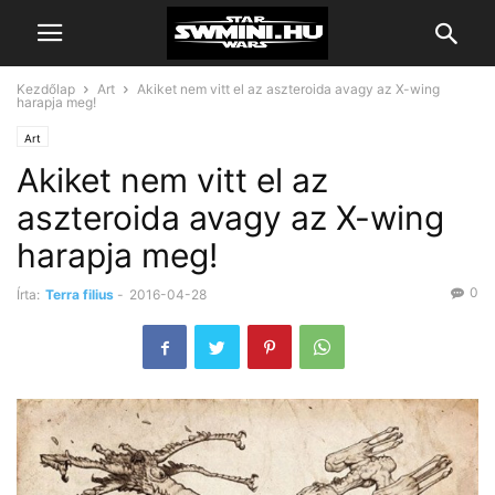
Kezdőlap
Art
Akiket nem vitt el az aszteroida avagy az X-wing
harapja meg!
Art
Akiket nem vitt el az
aszteroida avagy az X-wing
harapja meg!
0
Írta:
Terra filius
-
2016-04-28