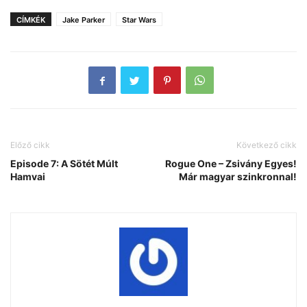
CÍMKÉK
Jake Parker
Star Wars
Előző cikk
Következő cikk
Episode 7: A Sötét Múlt
Rogue One – Zsivány Egyes!
Hamvai
Már magyar szinkronnal!