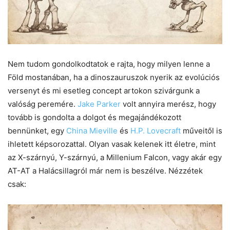
Nem tudom gondolkodtatok e rajta, hogy milyen lenne a
Föld mostanában, ha a dinoszauruszok nyerik az evolúciós
versenyt és mi esetleg concept artokon szivárgunk a
valóság peremére.
Jake Parker
volt annyira merész, hogy
tovább is gondolta a dolgot és megajándékozott
bennünket, egy
China Mieville
és
H.P. Lovecraft
műveitől is
ihletett képsorozattal. Olyan vasak kelenek itt életre, mint
az X-szárnyú, Y-szárnyú, a Millenium Falcon, vagy akár egy
AT-AT a Halácsillagról már nem is beszélve. Nézzétek
csak: