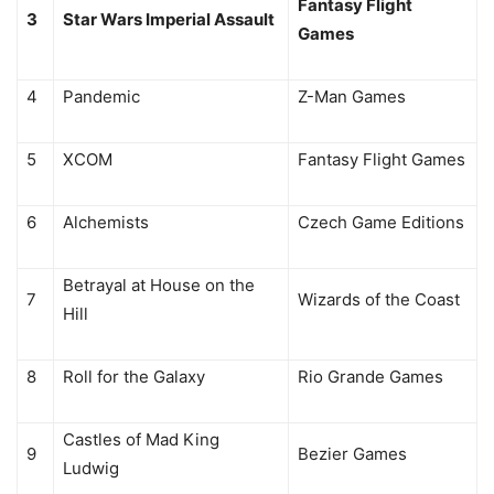
Fantasy Flight
3
Star Wars Imperial Assault
Games
4
Pandemic
Z-Man Games
5
XCOM
Fantasy Flight Games
6
Alchemists
Czech Game Editions
Betrayal at House on the
7
Wizards of the Coast
Hill
8
Roll for the Galaxy
Rio Grande Games
Castles of Mad King
9
Bezier Games
Ludwig