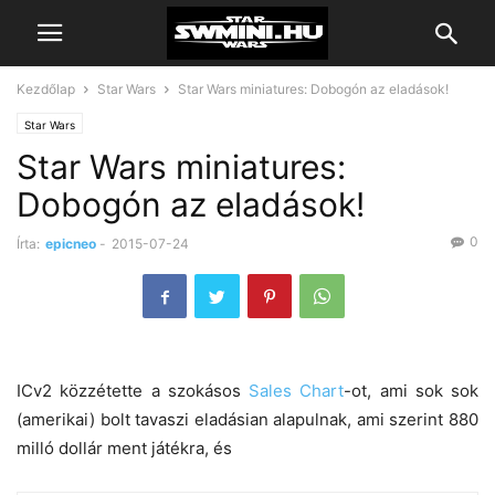
Kezdőlap
Star Wars
Star Wars miniatures: Dobogón az eladások!
Star Wars
Star Wars miniatures:
Dobogón az eladások!
0
Írta:
epicneo
-
2015-07-24
ICv2 közzétette a szokásos
Sales Chart
-ot, ami sok sok
(amerikai) bolt tavaszi eladásian alapulnak, ami szerint 880
milló dollár ment játékra, és