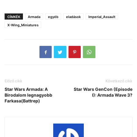
CÍMKÉK
Armada
egyéb
eladások
Imperial_Assault
X-Wing_Miniatures
Előző cikk
Következő cikk
Star Wars Armada: A
Star Wars GenCon (Episode
Birodalom legnagyobb
I): Armada Wave 3?
Farkasa(Battrep)