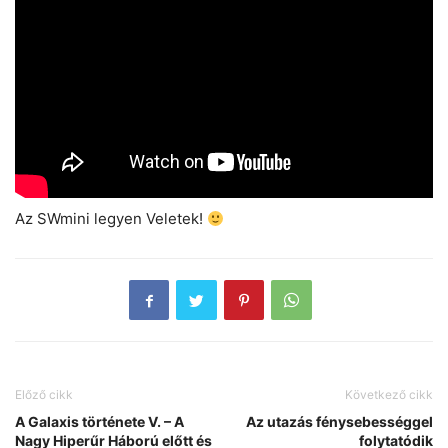
Az SWmini legyen Veletek!
Előző cikk
Következő cikk
A Galaxis története V. – A
Az utazás fénysebességgel
Nagy Hiperűr Háború előtt és
folytatódik