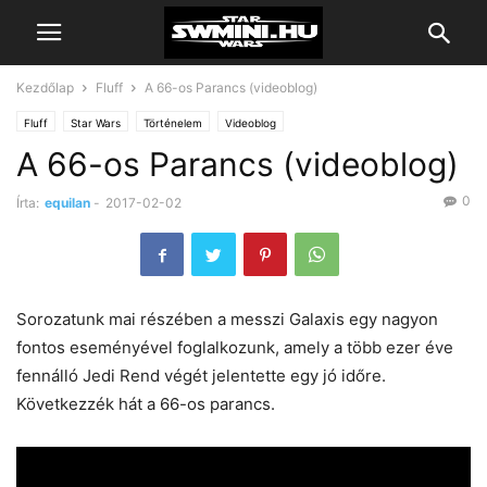
Kezdőlap
Fluff
A 66-os Parancs (videoblog)
Fluff
Star Wars
Történelem
Videoblog
A 66-os Parancs (videoblog)
0
Írta:
equilan
-
2017-02-02
Sorozatunk mai részében a messzi Galaxis egy nagyon
fontos eseményével foglalkozunk, amely a több ezer éve
fennálló Jedi Rend végét jelentette egy jó időre.
Következzék hát a 66-os parancs.