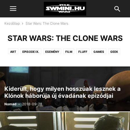
Kezdőlap
Star Wars: The Clone Wars
STAR WARS: THE CLONE WARS
ART
EPISODE IX.
ESEMÉNY
FILM
FLUFF
GAMES
GEEK
GYŰJTEMÉNY
KÖNYV
MINIATURES
MINITROOPERS
SOROZAT
STAR WARS
STAR WARS
STAR WARS: THE CLONE WARS
SZÓBESZÉD
VIDEOBLOG
Kiderült, hogy milyen hosszúak lesznek a
Klónok háborúja új évadának epizódjai
Nomad
-
2018-09-28