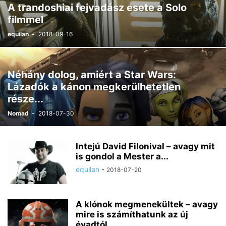
A trandoshiai fejvadász esete a Solo
filmmel
equilan
-
2018-09-16
Néhány dolog, amiért a Star Wars:
Lázadók a kánon megkerülhetetlen
része...
Nomad
-
2018-07-30
Intejú David Filonival – avagy mit
is gondol a Mester a...
equilan
-
2018-07-20
A klónok megmenekültek – avagy
mire is számíthatunk az új
évadtól…