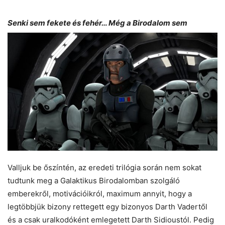
Senki sem fekete és fehér… Még a Birodalom sem
Valljuk be őszíntén, az eredeti trilógia során nem sokat
tudtunk meg a Galaktikus Birodalomban szolgáló
emberekről, motivációikról, maximum annyit, hogy a
legtöbbjük bizony rettegett egy bizonyos Darth Vadertől
és a csak uralkodóként emlegetett Darth Sidioustól. Pedig