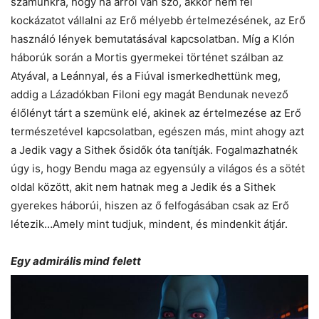
számunkra, hogy ha arról van szó, akkor nem fél
kockázatot vállalni az Erő mélyebb értelmezésének, az Erő
használó lények bemutatásával kapcsolatban. Míg a Klón
háborúk során a Mortis gyermekei történet szálban az
Atyával, a Leánnyal, és a Fiúval ismerkedhettünk meg,
addig a Lázadókban Filoni egy magát Bendunak nevező
élőlényt tárt a szemünk elé, akinek az értelmezése az Erő
természetével kapcsolatban, egészen más, mint ahogy azt
a Jedik vagy a Sithek ősidők óta tanítják. Fogalmazhatnék
úgy is, hogy Bendu maga az egyensúly a világos és a sötét
oldal között, akit nem hatnak meg a Jedik és a Sithek
gyerekes háborúi, hiszen az ő felfogásában csak az Erő
létezik…Amely mint tudjuk, mindent, és mindenkit átjár.
Egy admirális mind
felett