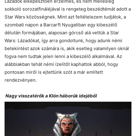
Lázadók elképesztően érzelmes, és nem mellesleg
sokkoló sorozatfináléjával is rengeteg beszédtémát adott a
Star Wars közösségnek. Mint azt feltételezem tudjátok, a
szombati napon a Barcarft Nyugatiban egy kibeszélő
délután formájában, alaposan górcső alá vettük a Star
Wars: Lázadókat, így arra gondoltunk, hogy adunk némi
betekintést azok számára is, akik esetleg valamilyen oknál
fogva nem tudtak jelen lenni a kibeszélő alkalmával. Az
alábbiakban tehát némi ízelítőt kaphattok abból, hogy
pontosan miről is ejtettünk szót a már említett
rendezvényen.
Nagy visszatérők a Klón háborúk idejéből