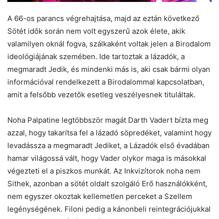
A 66-os parancs végrehajtása, majd az eztán következő
Sötét idők során nem volt egyszerű azok élete, akik
valamilyen oknál fogva, szálkaként voltak jelen a Birodalom
ideológiájának szemében. Ide tartoztak a lázadók, a
megmaradt Jedik, és mindenki más is, aki csak bármi olyan
információval rendelkezett a Birodalommal kapcsolatban,
amit a felsőbb vezetők esetleg veszélyesnek tituláltak.
Noha Palpatine legtöbbször magát Darth Vadert bízta meg
azzal, hogy takarítsa fel a lázadó söpredéket, valamint hogy
levadássza a megmaradt Jediket, a Lázadók első évadában
hamar világossá vált, hogy Vader olykor maga is másokkal
végezteti el a piszkos munkát. Az Inkvizítorok noha nem
Sithek, azonban a sötét oldalt szolgáló Erő használókként,
nem egyszer okoztak kellemetlen perceket a Szellem
legénységének. Filoni pedig a kánonbeli reintegrációjukkal