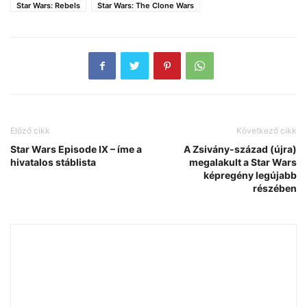
Star Wars: Rebels
Star Wars: The Clone Wars
Előző cikk
Következő cikk
Star Wars Episode IX – íme a
A Zsivány-század (újra)
hivatalos stáblista
megalakult a Star Wars
képregény legújabb
részében