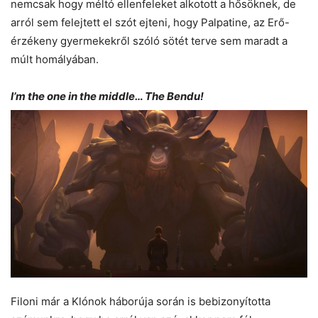
nemcsak hogy méltó ellenfeleket alkotott a hősöknek, de
arról sem felejtett el szót ejteni, hogy Palpatine, az Erő-
érzékeny gyermekekről szóló sötét terve sem maradt a
múlt homályában.
I’m the one in the middle… The Bendu!
Filoni már a Klónok háborúja során is bebizonyította