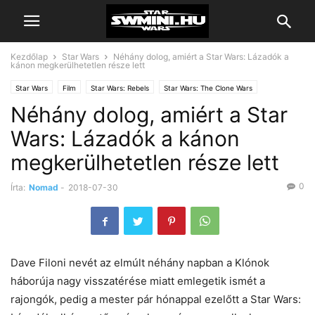
Kezdőlap
Star Wars
Néhány dolog, amiért a Star Wars: Lázadók a
kánon megkerülhetetlen része lett
Star Wars
Film
Star Wars: Rebels
Star Wars: The Clone Wars
Néhány dolog, amiért a Star
Wars: Lázadók a kánon
megkerülhetetlen része lett
0
Írta:
Nomad
-
2018-07-30
Dave Filoni nevét az elmúlt néhány napban a Klónok
háborúja nagy visszatérése miatt emlegetik ismét a
rajongók, pedig a mester pár hónappal ezelőtt a Star Wars: