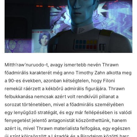
Mitth’raw’nuruodo-t, avagy ismertebb nevén Thrawn
főadmirális karakterét még anno Timothy Zahn alkotta meg
a 90-es években, azonban kétségtelen, hogy Filoni
remekül ráérzett a kékbőrű admirális figurájára. Thrawn
felbukkanása nemcsak azért volt rendkívüli pillanat a
sorozat történetében, mivel a főadmirális személyében
egy lenyűgöző stratégát, és egy már fellépésében is valódi
fenyegetést jelentő antagonistát köszönthettünk, hanem
azért is, mivel Thrawn materialista felfogása, egy egészen
új színt kölcsönzött a Lázadók és a Birodalom közötti harc