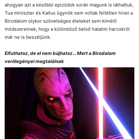
ahogyan azt a későbbi epizódok során magunk is láthattuk,
Tua miniszter és Kallus ügynök sem voltak feltétlen hívei a
Birodalom olykor szövetséges életeket sem kímélő
módszereinek, hogy a különböző belső hatalmi harcokról
már ne is beszéljünk.
Elfuthatsz, de el nem bújhatsz… Mert a Birodalom
verőlegényei megtalálnak