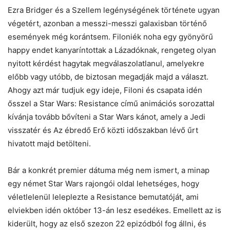
Ezra Bridger és a Szellem legénységének története ugyan
végetért, azonban a messzi-messzi galaxisban történő
események még korántsem. Filoniék noha egy gyönyörű
happy endet kanyaríntottak a Lázadóknak, rengeteg olyan
nyitott kérdést hagytak megválaszolatlanul, amelyekre
előbb vagy utóbb, de biztosan megadják majd a választ.
Ahogy azt már tudjuk egy ideje, Filoni és csapata idén
ősszel a Star Wars: Resistance című animációs sorozattal
kívánja tovább bővíteni a Star Wars kánot, amely a Jedi
visszatér és Az ébredő Erő közti időszakban lévő űrt
hivatott majd betölteni.
Bár a konkrét premier dátuma még nem ismert, a minap
egy német Star Wars rajongói oldal lehetséges, hogy
véletlelenül leleplezte a Resistance bemutatóját, ami
elviekben idén október 13-án lesz esedékes. Emellett az is
kiderült, hogy az első szezon 22 epizódból fog állni, és