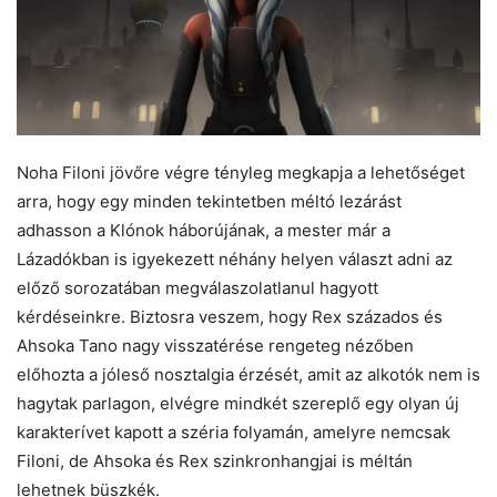
Noha Filoni jövőre végre tényleg megkapja a lehetőséget
arra, hogy egy minden tekintetben méltó lezárást
adhasson a Klónok háborújának, a mester már a
Lázadókban is igyekezett néhány helyen választ adni az
előző sorozatában megválaszolatlanul hagyott
kérdéseinkre. Biztosra veszem, hogy Rex százados és
Ahsoka Tano nagy visszatérése rengeteg nézőben
előhozta a jóleső nosztalgia érzését, amit az alkotók nem is
hagytak parlagon, elvégre mindkét szereplő egy olyan új
karakterívet kapott a széria folyamán, amelyre nemcsak
Filoni, de Ahsoka és Rex szinkronhangjai is méltán
lehetnek büszkék.