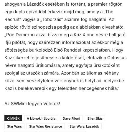
ahogyan a Lázadók esetében is történt, a premier rögtön
egy dupla epizóddal érkezik majd meg, amely a „The
Recruit” vagyis a „Toborzás” alcímre fog hallgatni. Az
epizód rövid szinopszisa pedig az alábbiakban olvasható:
„Poe Dameron azzal bízza meg a Kaz Xiono névre hallgató
ifjú pilótát, hogy szerezzen információkat az ekkor még a
sötétségbe burkolódzó Első Renddel kapcsolatban. Hogy
Kaz sikerrel teljesíthesse a küldetését, elutazik a Colossus
névre hallgató űrállomásra, amely egyfajta űrkikötőként
szolgál az utazók számára. Azonban az állomás néhány
közel sem veszélytelen versenynek is helyt ad, melyekbe
Kaz is belekeveredik egy felelőtlen hencegésnek hála.”
Az SWMini legyen Veletek!
CÍMKÉK
A klónok háborúja
Dave Filoni
Ellenállás
Star Wars
Star Wars Resistance
Star Wars: Lázadók