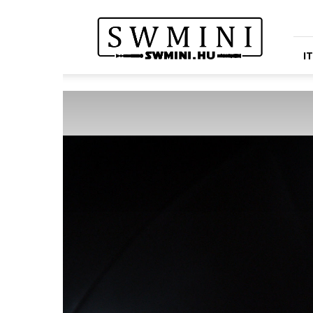
Star
Wars
Miniatures
Portál
I