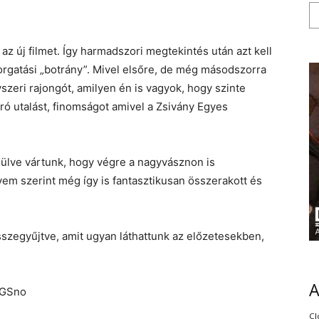
 új filmet. Így harmadszori megtekintés után azt kell
rgatási „botrány”. Mivel elsőre, de még másodszorra
szeri rajongót, amilyen én is vagyok, hogy szinte
ró utalást, finomságot amivel a Zsivány Egyes
 ülve vártunk, hogy végre a nagyvásznon is
em szerint még így is fantasztikusan összerakott és
szegyűjtve, amit ugyan láthattunk az előzetesekben,
KGSno
Cl