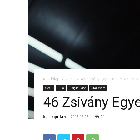
Kezdőlap
Geek
46 Zsivány Egyes jelenet ami NEM 
Geek
Film
Rogue One
Star Wars
46 Zsivány Egye
Írta:
equilan
-
2016-12-26
24