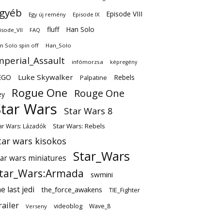
gyéb
Episode VIII
Egy új remény
Episode IX
fluff
Han Solo
isode_VII
FAQ
n Solo spin off
Han_Solo
mperial_Assault
infómorzsa
képregény
EGO
Luke Skywalker
Rebels
Palpatine
Rogue One
Rouge One
ey
Star Wars
Star Wars 8
Star Wars: Rebels
ar Wars: Lázadók
tar wars kisokos
Star_Wars
tar wars miniatures
tar_Wars:Armada
swmini
e last jedi
the_force_awakens
TIE_Fighter
railer
videoblog
Wave_8
Verseny