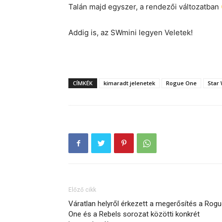
Talán majd egyszer, a rendezői változatban
Addig is, az SWmini legyen Veletek!
CÍMKÉK
kimaradt jelenetek
Rogue One
Star
Előző cikk
Váratlan helyről érkezett a megerősítés a Rog
One és a Rebels sorozat közötti konkrét