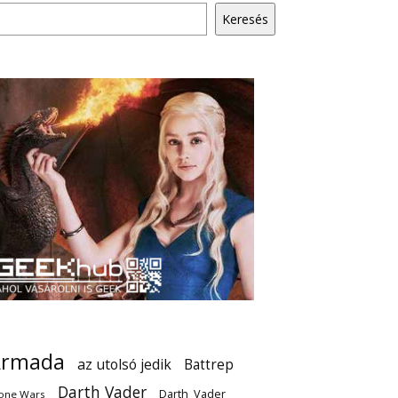
Keresés
Armada
az utolsó jedik
Battrep
Darth Vader
Darth_Vader
one Wars