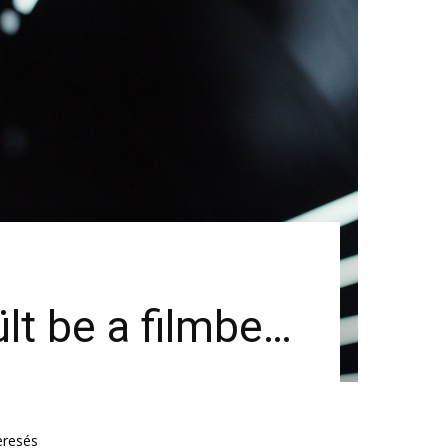
lt be a filmbe…
eresés