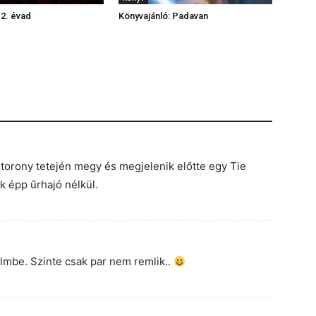
2. évad
Könyvajánló: Padavan
a torony tetején megy és megjelenik előtte egy Tie
k épp űrhajó nélkül.
ilmbe. Szinte csak par nem remlik..