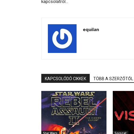
kapcsolatról…
equilan
KAPCSOLÓDÓ CIKKEK
TÖBB A SZERZŐTŐL
Star Wars
Sorozat