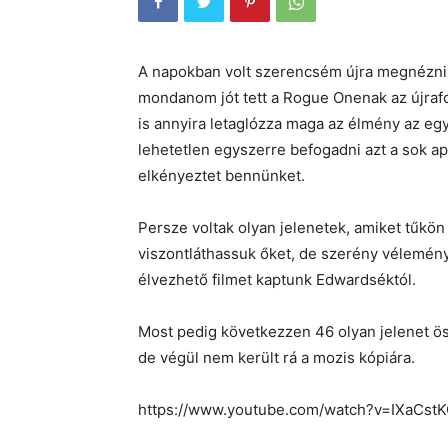
A napokban volt szerencsém újra megnézni az
mondanom jót tett a Rogue Onenak az újrafo
is annyira letaglózza maga az élmény az egy
lehetetlen egyszerre befogadni azt a sok ap
elkényeztet bennünket.
Persze voltak olyan jelenetek, amiket tűkön
viszontláthassuk őket, de szerény vélemény
élvezhető filmet kaptunk Edwardséktól.
Most pedig következzen 46 olyan jelenet ös
de végül nem került rá a mozis kópiára.
https://www.youtube.com/watch?v=IXaCst