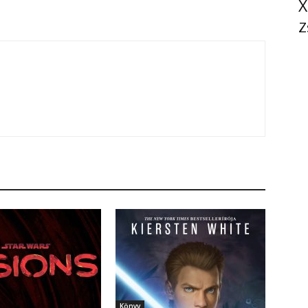
X
Z
Könyv