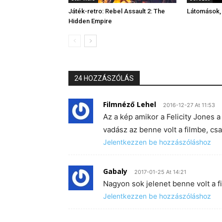
Játék-retro: Rebel Assault 2: The
Látomások, 
Hidden Empire
24 HOZZÁSZÓLÁS
Filmnéző Lehel
2016-12-27 At 11:53
Az a kép amikor a Felicity Jones 
vadász az benne volt a filmbe, csa
Jelentkezzen be hozzászóláshoz
Gabaly
2017-01-25 At 14:21
Nagyon sok jelenet benne volt a f
Jelentkezzen be hozzászóláshoz