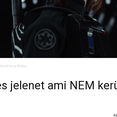
került be a filmbe…
s jelenet ami NEM kerü
K