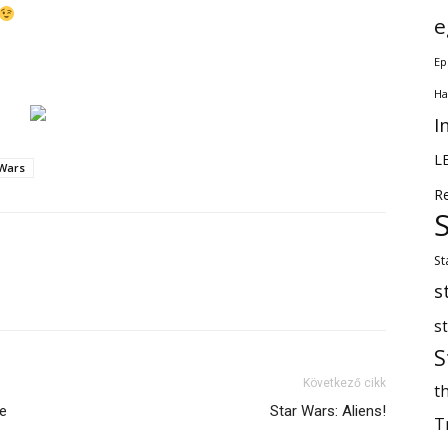
e
Ep
Ha
I
L
 Wars
R
St
s
s
S
Következő cikk
th
ue
Star Wars: Aliens!
T