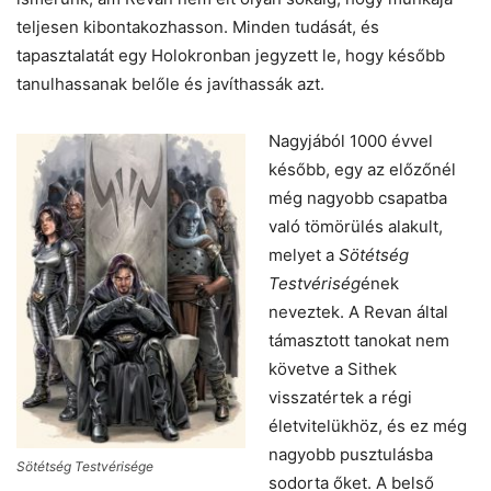
teljesen kibontakozhasson. Minden tudását, és
tapasztalatát egy Holokronban jegyzett le, hogy később
tanulhassanak belőle és javíthassák azt.
Nagyjából 1000 évvel
később, egy az előzőnél
még nagyobb csapatba
való tömörülés alakult,
melyet a
Sötétség
Testvériség
ének
neveztek. A Revan által
támasztott tanokat nem
követve a Sithek
visszatértek a régi
életvitelükhöz, és ez még
nagyobb pusztulásba
Sötétség Testvérisége
sodorta őket. A belső