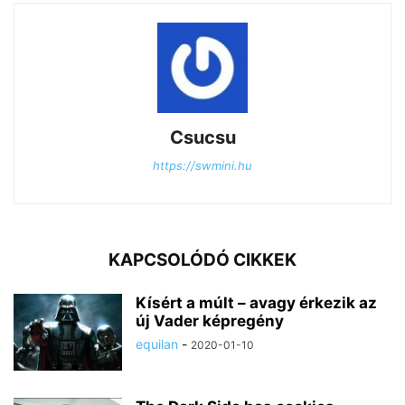
Csucsu
https://swmini.hu
KAPCSOLÓDÓ CIKKEK
Kísért a múlt – avagy érkezik az
új Vader képregény
equilan
-
2020-01-10