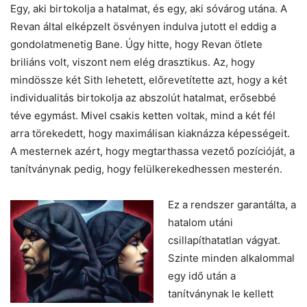
Egy, aki birtokolja a hatalmat, és egy, aki sóvárog utána. A
Revan által elképzelt ösvényen indulva jutott el eddig a
gondolatmenetig Bane. Úgy hitte, hogy Revan ötlete
briliáns volt, viszont nem elég drasztikus. Az, hogy
mindössze két Sith lehetett, előrevetítette azt, hogy a két
individualitás birtokolja az abszolút hatalmat, erősebbé
téve egymást. Mivel csakis ketten voltak, mind a két fél
arra törekedett, hogy maximálisan kiaknázza képességeit.
A mesternek azért, hogy megtarthassa vezető pozícióját, a
tanítványnak pedig, hogy felülkerekedhessen mesterén.
Ez a rendszer garantálta, a
hatalom utáni
csillapíthatatlan vágyat.
Szinte minden alkalommal
egy idő után a
tanítványnak le kellett