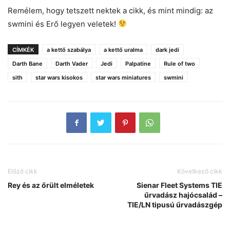
Remélem, hogy tetszett nektek a cikk, és mint mindig: az
swmini és Erő legyen veletek!
CÍMKÉK
a kettő szabálya
a kettő uralma
dark jedi
Darth Bane
Darth Vader
Jedi
Palpatine
Rule of two
sith
star wars kisokos
star wars miniatures
swmini
Előző cikk
Következő cikk
Rey és az őrült elméletek
Sienar Fleet Systems TIE
űrvadász hajócsalád –
TIE/LN tipusú űrvadászgép