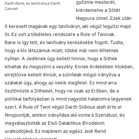
győznie mesterét,
Darth Bane, és tanítványa Darth
Zannah
kiérdemelve a Sötét
Nagyura címet. Ezek után
ő keresett magának egy tanítványt, aki végül legyőzi majd
őt. Ez volt a tökéletes rendszere a Rule of Twonak.
Bane is így tett, és tanítvány keresésébe fogott. Tudta,
hogy a kis létszámuk miatt, többé már nem élhetnek
nyíltan. A Jediknek úgy kellett hinnie, hogy a Sithek
kihaltak és megszűnt a veszély. Ennek érdekében titokban,
elrejtőzve kellett élniük, a színfalak mögül irányítva a
szálakat úgy, ahogy az nekik megfelel. Ez mind arra
ösztönözte a Sitheket, hogy ne csak az Erőben, de a
politikai befolyásban is mind nagyobb hatalomra tegyenek
szert. A Rule of Twot végül Darth Sidious alatt érte el
fénypontját, amikor irányítása alá vonta a Szenátust, és
megválasztották az Első Galaktikus Birodalom
uralkodójává. Ez majdnem az egész Jedi Rend