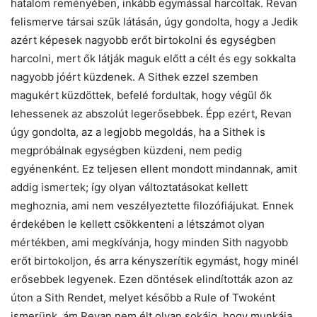
hatalom reményében, inkább egymással harcoltak. Revan
felismerve társai szűk látásán, úgy gondolta, hogy a Jedik
azért képesek nagyobb erőt birtokolni és egységben
harcolni, mert ők látják maguk előtt a célt és egy sokkalta
nagyobb jóért küzdenek. A Sithek ezzel szemben
magukért küzdöttek, befelé fordultak, hogy végül ők
lehessenek az abszolút legerősebbek. Épp ezért, Revan
úgy gondolta, az a legjobb megoldás, ha a Sithek is
megpróbálnak egységben küzdeni, nem pedig
egyénenként. Ez teljesen ellent mondott mindannak, amit
addig ismertek; így olyan változtatásokat kellett
meghoznia, ami nem veszélyeztette filozófiájukat
.
Ennek
érdekében le kellett csökkenteni a létszámot olyan
mértékben, ami megkívánja, hogy minden Sith nagyobb
erőt birtokoljon, és arra kényszerítik egymást, hogy minél
erősebbek legyenek. Ezen döntések elindították azon az
úton a Sith Rendet, melyet később a Rule of Twoként
ismerünk, ám Revan nem élt olyan sokáig, hogy munkája