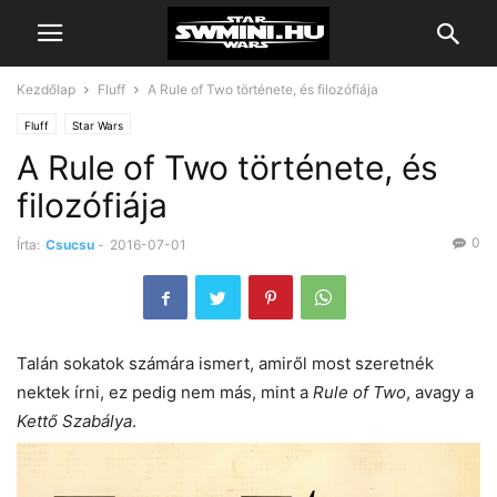
Kezdőlap
Fluff
A Rule of Two története, és filozófiája
Fluff
Star Wars
A Rule of Two története, és
filozófiája
0
Írta:
Csucsu
-
2016-07-01
Talán sokatok számára ismert, amiről most szeretnék
nektek írni, ez pedig nem más, mint a
Rule of Two
, avagy a
Kettő Szabálya
.