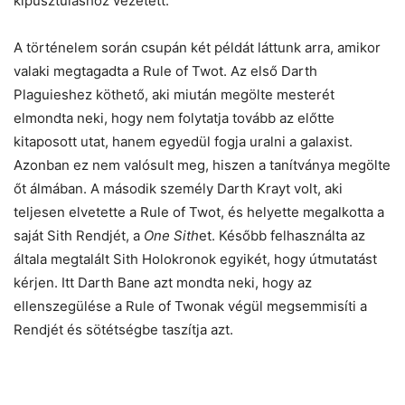
kipusztuláshoz vezetett.
A történelem során csupán két példát láttunk arra, amikor
valaki megtagadta a Rule of Twot. Az első Darth
Plaguieshez köthető, aki miután megölte mesterét
elmondta neki, hogy nem folytatja tovább az előtte
kitaposott utat, hanem egyedül fogja uralni a galaxist.
Azonban ez nem valósult meg, hiszen a tanítványa megölte
őt álmában. A második személy Darth Krayt volt, aki
teljesen elvetette a Rule of Twot, és helyette megalkotta a
saját Sith Rendjét, a
One Sith
et. Később felhasználta az
általa megtalált Sith Holokronok egyikét, hogy útmutatást
kérjen. Itt Darth Bane azt mondta neki, hogy az
ellenszegülése a Rule of Twonak végül megsemmisíti a
Rendjét és sötétségbe taszítja azt.