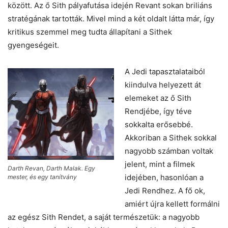
között. Az ő Sith pályafutása idején Revant sokan briliáns
stratégának tartották. Mivel mind a két oldalt látta már, így
kritikus szemmel meg tudta állapítani a Sithek
gyengeségeit.
A Jedi tapasztalataiból
kiindulva helyezett át
elemeket az ő Sith
Rendjébe, így téve
sokkalta erősebbé.
Akkoriban a Sithek sokkal
nagyobb számban voltak
jelent, mint a filmek
Darth Revan, Darth Malak. Egy
idejében, hasonlóan a
mester, és egy tanítvány
Jedi Rendhez. A fő ok,
amiért újra kellett formálni
az egész Sith Rendet, a saját természetük: a nagyobb