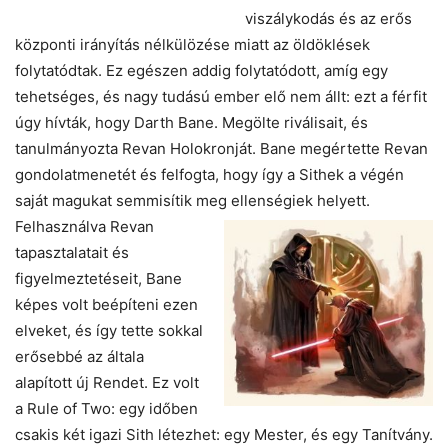
viszálykodás és az erős
központi irányítás nélkülözése miatt az öldöklések
folytatódtak. Ez egészen addig folytatódott, amíg egy
tehetséges, és nagy tudású ember elő nem állt: ezt a férfit
úgy hívták, hogy Darth Bane. Megölte riválisait, és
tanulmányozta Revan Holokronját. Bane megértette Revan
gondolatmenetét és felfogta, hogy így a Sithek a végén
saját magukat semmisítik meg ellenségiek helyett.
Felhasználva Revan
tapasztalatait és
figyelmeztetéseit, Bane
képes volt beépíteni ezen
elveket, és így tette sokkal
erősebbé az általa
alapított új Rendet. Ez volt
a Rule of Two: egy időben
csakis két igazi Sith létezhet: egy Mester, és egy Tanítvány.