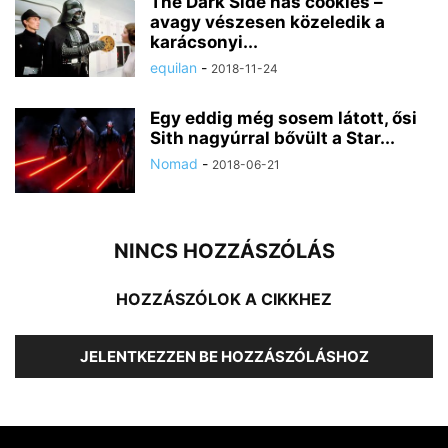
The Dark Side has cookies –
avagy vészesen közeledik a
karácsonyi...
equilan
-
2018-11-24
Egy eddig még sosem látott, ősi
Sith nagyúrral bővült a Star...
Nomad
-
2018-06-21
NINCS HOZZÁSZÓLÁS
HOZZÁSZÓLOK A CIKKHEZ
JELENTKEZZEN BE HOZZÁSZÓLÁSHOZ