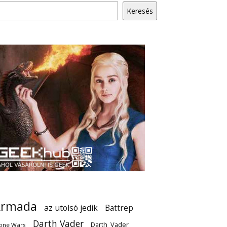
Keresés
Armada
az utolsó jedik
Battrep
Darth Vader
Darth_Vader
one Wars