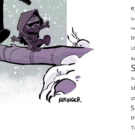
e
Ep
Ha
I
L
R
St
s
s
S
th
T