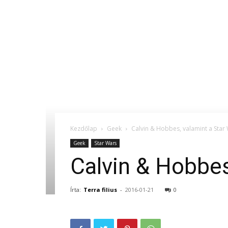
Kezdőlap
Geek
Calvin & Hobbes, valamint a Star
Geek
Star Wars
Calvin & Hobbes
Írta:
Terra filius
-
2016-01-21
0