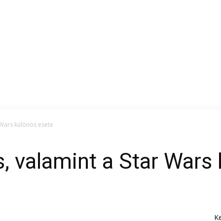
 Wars különös esete
, valamint a Star Wars
K