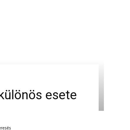
 különös esete
eresés