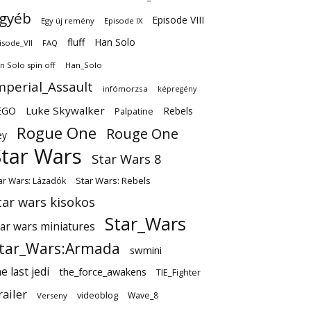
gyéb
Episode VIII
Egy új remény
Episode IX
fluff
Han Solo
isode_VII
FAQ
n Solo spin off
Han_Solo
mperial_Assault
infómorzsa
képregény
EGO
Luke Skywalker
Rebels
Palpatine
Rogue One
Rouge One
ey
Star Wars
Star Wars 8
Star Wars: Rebels
ar Wars: Lázadók
tar wars kisokos
Star_Wars
tar wars miniatures
tar_Wars:Armada
swmini
e last jedi
the_force_awakens
TIE_Fighter
railer
videoblog
Wave_8
Verseny