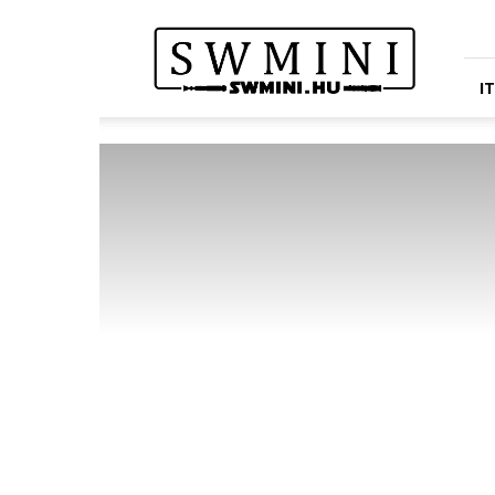
Star
Wars
Miniatures
Portál
I