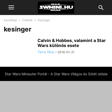
Kezdőlap
Címkék
Kesinger
kesinger
Calvin & Hobbes, valamint a Star
Wars különös esete
Terra filius
-
2016-01-21
Star Wars Miniauter Portál - A Star Wars Világos és Sötét oldala