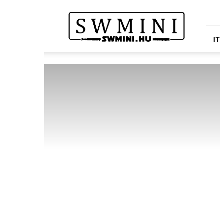
Star
Wars
Miniatures
Portál
I