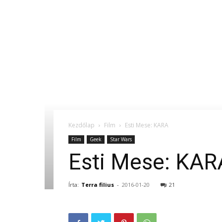
Kezdőlap
Film
Esti Mese: KARA
Film
Geek
Star Wars
Esti Mese: KAR
Írta:
Terra filius
-
2016-01-20
21