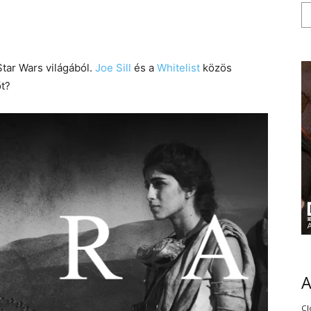
Star Wars világából.
Joe Sill
és a
Whitelist
közös
őt?
Cl