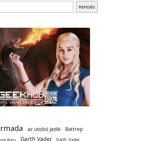
Keresés
Armada
az utolsó jedik
Battrep
Darth Vader
Darth_Vader
one Wars