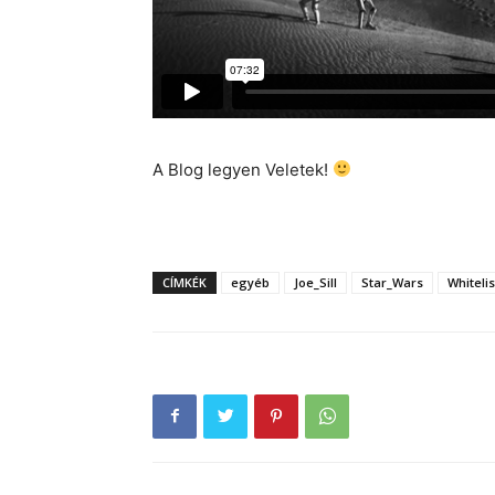
A Blog legyen Veletek!
CÍMKÉK
egyéb
Joe_Sill
Star_Wars
Whitelis