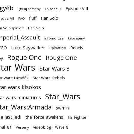
gyéb
Episode VIII
Egy új remény
Episode IX
fluff
Han Solo
isode_VII
FAQ
n Solo spin off
Han_Solo
mperial_Assault
infómorzsa
képregény
EGO
Luke Skywalker
Rebels
Palpatine
Rogue One
Rouge One
ey
Star Wars
Star Wars 8
Star Wars: Rebels
ar Wars: Lázadók
tar wars kisokos
Star_Wars
tar wars miniatures
tar_Wars:Armada
swmini
e last jedi
the_force_awakens
TIE_Fighter
railer
videoblog
Wave_8
Verseny