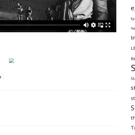
e
Ep
Ha
I
L
R
t
St
s
s
S
th
T