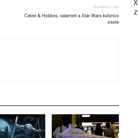
X
Következő cikk
Z
Calvin & Hobbes, valamint a Star Wars különös
esete