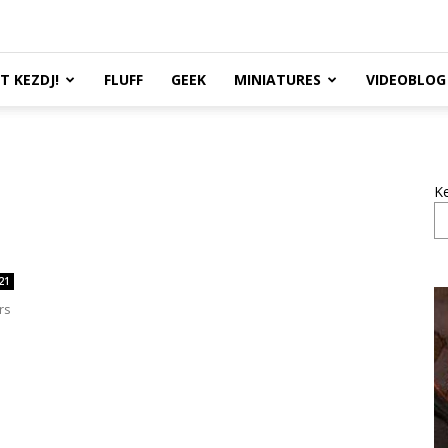
TT KEZDJ!
FLUFF
GEEK
MINIATURES
VIDEOBLOG
K
21
rs