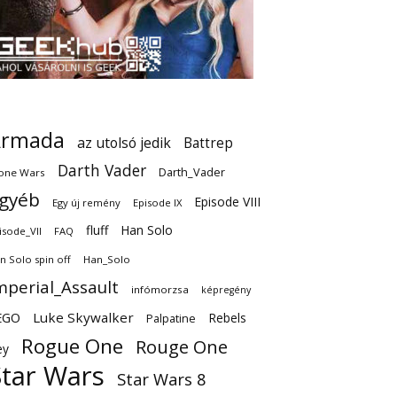
Armada
az utolsó jedik
Battrep
Darth Vader
Darth_Vader
one Wars
gyéb
Episode VIII
Egy új remény
Episode IX
fluff
Han Solo
isode_VII
FAQ
n Solo spin off
Han_Solo
mperial_Assault
infómorzsa
képregény
EGO
Luke Skywalker
Rebels
Palpatine
Rogue One
Rouge One
ey
Star Wars
Star Wars 8