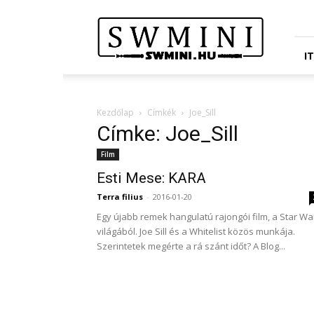
Star
Wars
Miniatures
Portál
I
Kezdőlap
Címkék
Joe_Sill
Címke: Joe_Sill
Film
Esti Mese: KARA
Terra filius
-
2016-01-20
Egy újabb remek hangulatú rajongói film, a Star Wa
világából. Joe Sill és a Whitelist közös munkája.
Szerintetek megérte a rá szánt időt? A Blog...