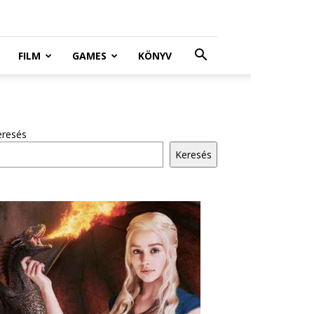
FILM
GAMES
KÖNYV
eresés
Keresés