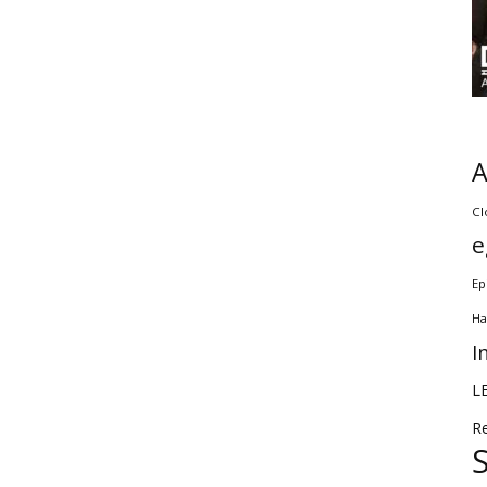
Cl
e
Ep
Ha
I
L
R