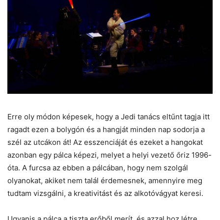
Erre oly módon képesek, hogy a Jedi tanács eltűnt tagja itt
ragadt ezen a bolygón és a hangját minden nap sodorja a
szél az utcákon át! Az esszenciáját és ezeket a hangokat
azonban egy pálca képezi, melyet a helyi vezető őriz 1996-
óta. A furcsa az ebben a pálcában, hogy nem szolgál
olyanokat, akiket nem talál érdemesnek, amennyire meg
tudtam vizsgálni, a kreativitást és az alkotóvágyat keresi.
Ugyanis a pálca a tiszta erőből merít, és azzal hoz létre