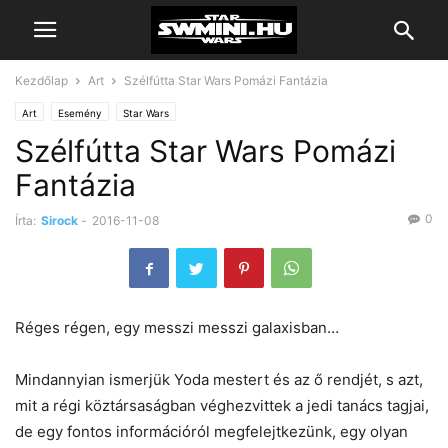
Kezdőlap
Art
Szélfútta Star Wars Pomázi Fantázia
Art
Esemény
Star Wars
Szélfútta Star Wars Pomázi
Fantázia
0
Írta:
Sirock
-
2016-11-08
Réges régen, egy messzi messzi galaxisban…
Mindannyian ismerjük Yoda mestert és az ő rendjét, s azt,
mit a régi köztársaságban véghezvittek a jedi tanács tagjai,
de egy fontos információról megfelejtkezünk, egy olyan