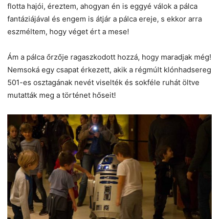
flotta hajói, éreztem, ahogyan én is eggyé válok a pálca
fantáziájával és engem is átjár a pálca ereje, s ekkor arra
eszméltem, hogy véget ért a mese!
Ám a pálca őrzője ragaszkodott hozzá, hogy maradjak még!
Nemsoká egy csapat érkezett, akik a régmúlt klónhadsereg
501-es osztagának nevét viselték és sokféle ruhát öltve
mutatták meg a történet hőseit!