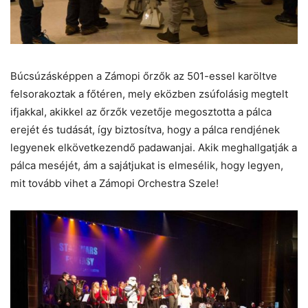
Búcsúzásképpen a Zámopi őrzők az 501-essel karöltve
felsorakoztak a főtéren, mely eközben zsúfolásig megtelt
ifjakkal, akikkel az őrzők vezetője megosztotta a pálca
erejét és tudását, így biztosítva, hogy a pálca rendjének
legyenek elkövetkezendő padawanjai. Akik meghallgatják a
pálca meséjét, ám a sajátjukat is elmesélik, hogy legyen,
mit tovább vihet a Zámopi Orchestra Szele!