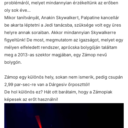
problémáról, melyet mindannyian érzékeltünk az erőben
oly sok éve…
Mikor tanítványát, Anakin Skywalkert, Palpatine kancellár
be akarta léptetni a Jedi tanácsba, szüksége volt egy üres
helyre annak soraiban. Akkor mindannyian Skywalkerre
figyeltünk! De most, megmutatom az igazságot, melyet egy
mélyen elfeledett rendszer, aprócska bolygóján találtam
meg a 2013-as szektor magjában, egy Zámop nevű
bolygón.
Zámop egy különös hely, sokan nem ismerik, pedig csupán
2,99 par-sec-re van a Dárgesiv őrposzttól!
De hol különös ez? Hát ott barátaim, hogy a Zámopiak
képesek az erőt használni!