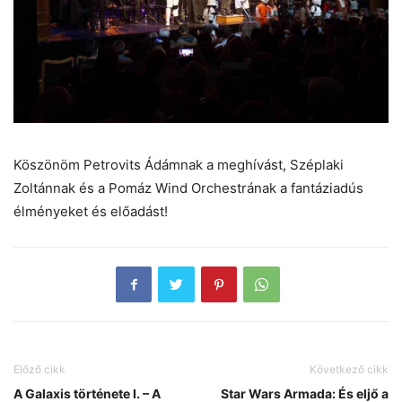
Köszönöm Petrovits Ádámnak a meghívást, Széplaki
Zoltánnak és a Pomáz Wind Orchestrának a fantáziadús
élményeket és előadást!
Előző cikk
Következő cikk
A Galaxis története I. – A
Star Wars Armada: És eljő a