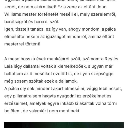
zenét, de nem akármilyet! Ez a zene az eltűnt John
Williams mester történetét meséli el, mely szerelemről,
barátságról és harcról szól.
Igen, tisztelt tanács, ez így van, ahogy mondom, a pálca
elmesélte nekem az igazságot mindarról, ami az eltűnt
mesterrel történt!
A mese hosszú évek munkájáról szólt, számomra Rey és
Leia lágy dallamai voltak a kiemelkedőek, s ugyan már
hallottam az ő meséiket ezelőtt is, de ilyen szépséggel
még sosem szóltak ezek a dallamok.
A pálca oly sok mindent akart elmesélni, végig lebilincselt,
egy pillanatra sem hagyta nyugodni az érzékeimet és
érzéseimet, amelyek egyre inkább ki akartak volna törni
belőlem, de valamiért nem ment neki.