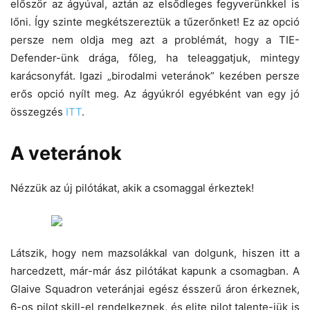
először az ágyúval, aztán az elsődleges fegyverünkkel is
lőni. Így szinte megkétszereztük a tűzerőnket! Ez az opció
persze nem oldja meg azt a problémát, hogy a TIE-
Defender-ünk drága, főleg, ha teleaggatjuk, mintegy
karácsonyfát. Igazi „birodalmi veteránok” kezében persze
erős opció nyílt meg. Az ágyúkról egyébként van egy jó
összegzés
ITT
.
A veteránok
Nézzük az új pilótákat, akik a csomaggal érkeztek!
Látszik, hogy nem mazsolákkal van dolgunk, hiszen itt a
harcedzett, már-már ász pilótákat kapunk a csomagban. A
Glaive Squadron veteránjai egész ésszerű áron érkeznek,
6-os pilot skill-el rendelkeznek, és elite pilot talente-jük is