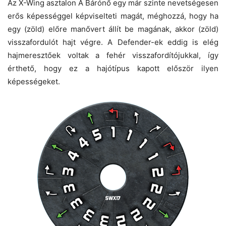
Az X-Wing asztalon A Bárónő egy már szinte nevetségesen
erős képességgel képviselteti magát, méghozzá, hogy ha
egy (zöld) előre manővert állít be magának, akkor (zöld)
visszafordulót hajt végre. A Defender-ek eddig is elég
hajmeresztőek voltak a fehér visszafordítójukkal, így
érthető, hogy ez a hajótípus kapott először ilyen
képességeket.