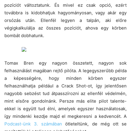
pozíciót változtatunk. És mivel ez csak opció, ezért
továbbra is kidobhatjuk hagyományosan, vagy akár egy
orsózás után. Ellenfél legyen a talpán, aki előre
végigkalkulálja az összes pozíciót, ahova egy körben
bombát dobhatunk.
Tomax Bren egy nagyon összetett, nagyon sok
felhasználást magában rejtő pilóta. A legegyszerűbb példa
a képességére, hogy minden körben egyszer
felhasználhatja például a Crack Shot-ot, így jelentősen
nagyobb sebzést tud átpasszírozni az ellenfél védelmén,
mint elsőre gondolnánk. Persze más elite pilot talente-
ekkel is együtt tud élni, amelyek egyszer használatosak,
így mindenki kezdje majd el megkeresni a kedvencét. A
Podcast-ünk 3. számában
ötleteltünk, de még ott se