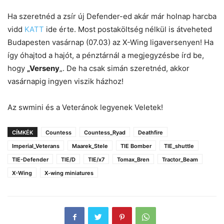
Ha szeretnéd a zsír új Defender-ed akár már holnap harcba
vidd
KATT
ide érte. Most postaköltség nélkül is átveheted
Budapesten vasárnap (07.03) az X-Wing ligaversenyen! Ha
így óhajtod a hajót, a pénztárnál a megjegyzésbe írd be,
hogy
„Verseny
„. De ha csak simán szeretnéd, akkor
vasárnapig ingyen viszik házhoz!
Az swmini és a Veteránok legyenek Veletek!
CÍMKÉK
Countess
Countess_Ryad
Deathfire
Imperial_Veterans
Maarek_Stele
TIE Bomber
TIE_shuttle
TIE-Defender
TIE/D
TIE/x7
Tomax_Bren
Tractor_Beam
X-Wing
X-wing miniatures