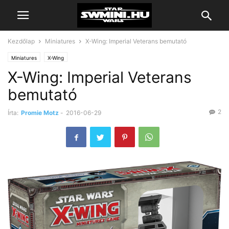
Kezdőlap
Miniatures
X-Wing: Imperial Veterans bemutató
Miniatures
X-Wing
X-Wing: Imperial Veterans
bemutató
2
Írta:
Promie Motz
-
2016-06-29