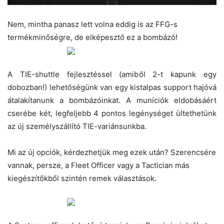
Nem, mintha panasz lett volna eddig is az FFG-s
termékminőségre, de elképesztő ez a bombázó!
A TIE-shuttle fejlesztéssel (amiből 2-t kapunk egy
dobozban!) lehetőségünk van egy kistalpas support hajóvá
átalakítanunk a bombázóinkat. A muníciók eldobásáért
cserébe két, legfeljebb 4 pontos legénységet ültethetünk
az új személyszállító TIE-variánsunkba.
Mi az új opciók, kérdezhetjük meg ezek után? Szerencsére
vannak, persze, a Fleet Officer vagy a Tactician más
kiegészítőkből szintén remek választások.