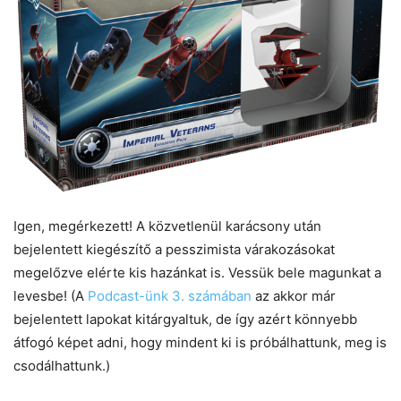
Igen, megérkezett! A közvetlenül karácsony után
bejelentett kiegészítő a pesszimista várakozásokat
megelőzve elérte kis hazánkat is. Vessük bele magunkat a
levesbe! (A
Podcast-ünk 3. számában
az akkor már
bejelentett lapokat kitárgyaltuk, de így azért könnyebb
átfogó képet adni, hogy mindent ki is próbálhattunk, meg is
csodálhattunk.)