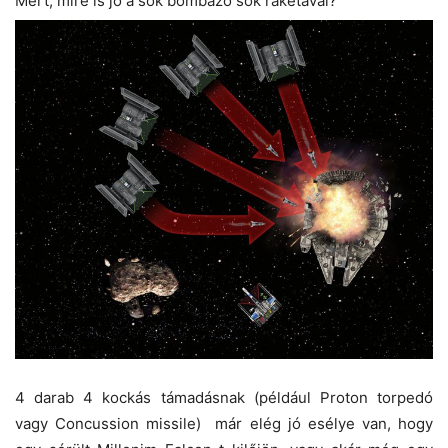
Mert, mire is jó a sok bombázó sok rakétával?
4 darab 4 kockás támadásnak (például Proton torpedó
vagy Concussion missile) már elég jó esélye van, hogy