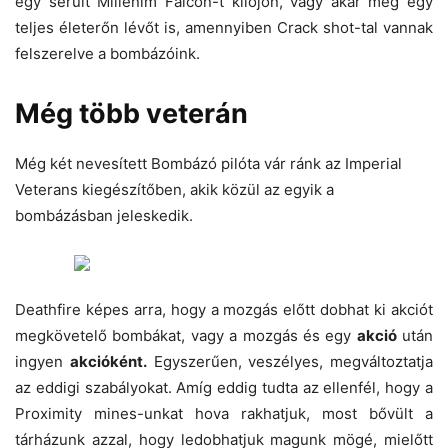
egy sérült Millenim Falcon-t kilőjön, vagy akár még egy
teljes életerőn lévőt is, amennyiben Crack shot-tal vannak
felszerelve a bombázóink.
Még több veterán
Még két nevesített Bombázó pilóta vár ránk az Imperial
Veterans kiegészítőben, akik közül az egyik a
bombázásban jeleskedik.
Deathfire képes arra, hogy a mozgás előtt dobhat ki akciót
megkövetelő bombákat, vagy a mozgás és egy
akció
után
ingyen
akcióként.
Egyszerűen, veszélyes, megváltoztatja
az eddigi szabályokat. Amíg eddig tudta az ellenfél, hogy a
Proximity mines-unkat hova rakhatjuk, most bővült a
tárházunk azzal, hogy ledobhatjuk magunk mögé, mielőtt