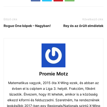
Előző cikk
Következő cikk
Rogue One képek – Nagyban!
Rey és az őrült elméletek
Promie Motz
Matematikus vagyok, 2015 óta X-Wing-ezek, és abban az
évben el is csíptem a Liga 3. helyét. Frakcióm, főként
lázadók. Élvezem, hogy itt lehetek, amikor is a közösség
elkezd kiforrni és felduzzadni. Szeretném, ha rendeznének
legkésőbb 2017-ben egy Regionals/Nationals szintű X-Wing