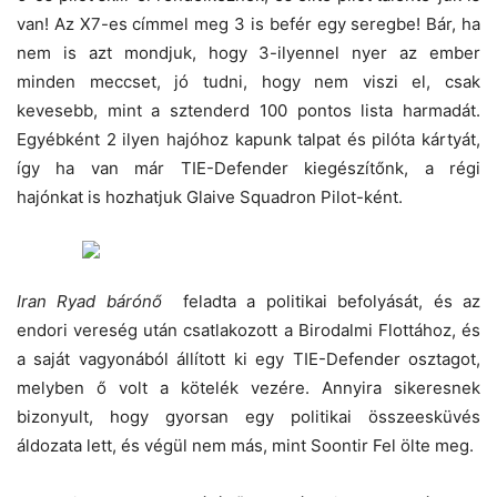
van! Az X7-es címmel meg 3 is befér egy seregbe! Bár, ha
nem is azt mondjuk, hogy 3-ilyennel nyer az ember
minden meccset, jó tudni, hogy nem viszi el, csak
kevesebb, mint a sztenderd 100 pontos lista harmadát.
Egyébként 2 ilyen hajóhoz kapunk talpat és pilóta kártyát,
így ha van már TIE-Defender kiegészítőnk, a régi
hajónkat is hozhatjuk Glaive Squadron Pilot-ként.
Iran Ryad bárónő
feladta a politikai befolyását, és az
endori vereség után csatlakozott a Birodalmi Flottához, és
a saját vagyonából állított ki egy TIE-Defender osztagot,
melyben ő volt a kötelék vezére. Annyira sikeresnek
bizonyult, hogy gyorsan egy politikai összeesküvés
áldozata lett, és végül nem más, mint Soontir Fel ölte meg.