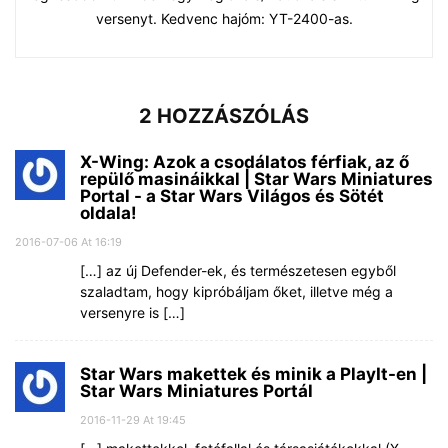
versenyt. Kedvenc hajóm: YT-2400-as.
2 HOZZÁSZÓLÁS
X-Wing: Azok a csodálatos férfiak, az ő
repülő masináikkal | Star Wars Miniatures
Portal - a Star Wars Világos és Sötét
oldala!
2016-07-06 At 16:19
[…] az új Defender-ek, és természetesen egyből
szaladtam, hogy kipróbáljam őket, illetve még a
versenyre is […]
Star Wars makettek és minik a PlayIt-en |
Star Wars Miniatures Portál
2016-11-29 At 19:45