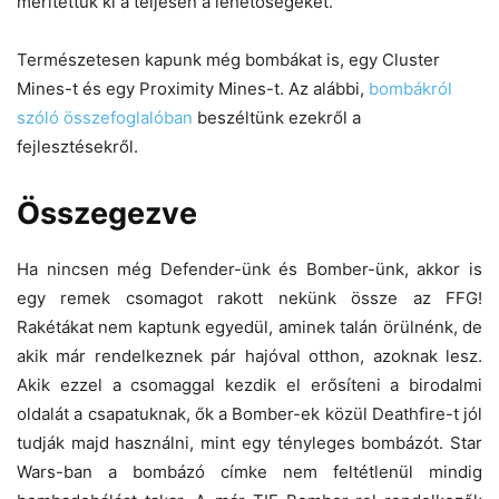
merítettük ki a teljesen a lehetőségeket.
Természetesen kapunk még bombákat is, egy Cluster
Mines-t és egy Proximity Mines-t. Az alábbi,
bombákról
szóló összefoglalóban
beszéltünk ezekről a
fejlesztésekről.
Összegezve
Ha nincsen még Defender-ünk és Bomber-ünk, akkor is
egy remek csomagot rakott nekünk össze az FFG!
Rakétákat nem kaptunk egyedül, aminek talán örülnénk, de
akik már rendelkeznek pár hajóval otthon, azoknak lesz.
Akik ezzel a csomaggal kezdik el erősíteni a birodalmi
oldalát a csapatuknak, ők a Bomber-ek közül Deathfire-t jól
tudják majd használni, mint egy tényleges bombázót. Star
Wars-ban a bombázó címke nem feltétlenül mindig