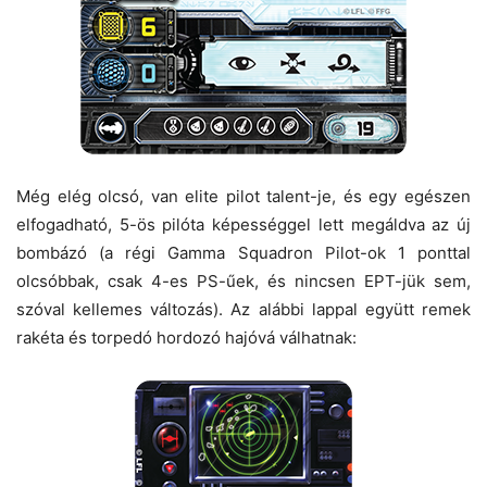
Még elég olcsó, van elite pilot talent-je, és egy egészen
elfogadható, 5-ös pilóta képességgel lett megáldva az új
bombázó (a régi Gamma Squadron Pilot-ok 1 ponttal
olcsóbbak, csak 4-es PS-űek, és nincsen EPT-jük sem,
szóval kellemes változás). Az alábbi lappal együtt remek
rakéta és torpedó hordozó hajóvá válhatnak: