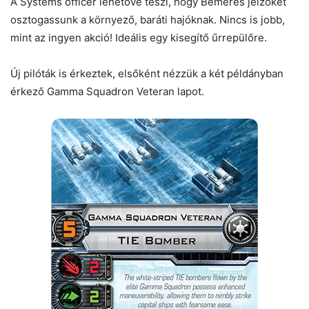
A Systems officer lehetővé teszi, hogy Bemérés jelzőket
osztogassunk a környező, baráti hajóknak. Nincs is jobb,
mint az ingyen akció! Ideális egy kisegítő űrrepülőre.
Új pilóták is érkeztek, elsőként nézzük a két példányban
érkező Gamma Squadron Veteran lapot.