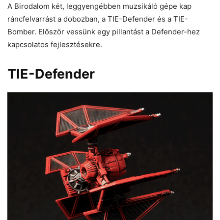
A Birodalom két, leggyengébben muzsikáló gépe kap
ráncfelvarrást a dobozban, a TIE-Defender és a TIE-
Bomber. Először vessünk egy pillantást a Defender-hez
kapcsolatos fejlesztésekre.
TIE-Defender