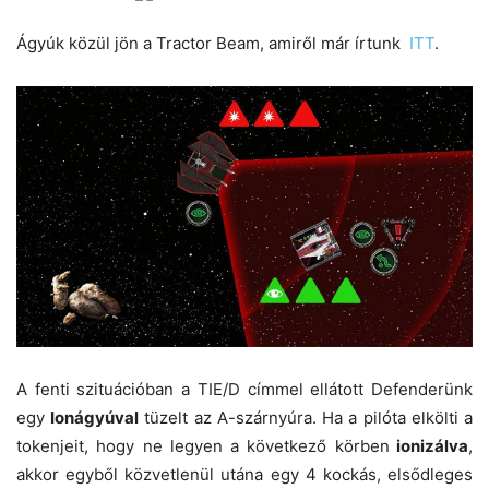
Ágyúk közül jön a Tractor Beam, amiről már írtunk
ITT
.
A fenti szituációban a TIE/D címmel ellátott Defenderünk
egy
Ionágyúval
tüzelt az A-szárnyúra. Ha a pilóta elkölti a
tokenjeit, hogy ne legyen a következő körben
ionizálva
,
akkor egyből közvetlenül utána egy 4 kockás, elsődleges