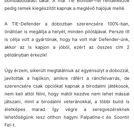
bombadobálást takar. A már TIE Bomber-rel rendelkezők
pedig remek kiegészítőt kapnak a meglévő hajójuk mellé.
A TIE-Defender a dobozban szerencsére 100%-ban,
önállóan is megállja a helyét, minden pilótájával. Persze itt
is célja volt a gyártónak, hogy ha volt már Defender-ünk,
akkor az is kapjon a jóból, ezért az összes cím 2
példányban érkezik!
Úgy érzem, sikerült megtalálniuk az egyensúlyt a dobozzal,
javítottak a hajókon, amikre ráfért a ráncfelvarrás, de
szerencsére csak opciókat kapnak a birodalmi játékosok,
nem kell attól félni, hogy mától kezdve nem lehet mással
játszani, mint a birodalmi veteránokkal, a többi build is
életképes marad. Így végre a seregvezéreknek
lehetőségünk lesz otthon hagyni Palpatine-t és Soontir
Fel-t.