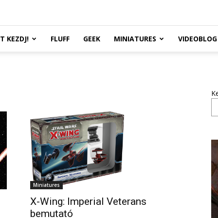
TT KEZDJ!
FLUFF
GEEK
MINIATURES
VIDEOBLOG
K
Miniatures
X-Wing: Imperial Veterans
bemutató