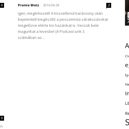
Promie Motz
-
2016-06-29
0
2
Igen, megérkezett! A közvetlenül karácsony után
bejelentett kiegészítő a pesszimista várakozásokat
megelőzve elérte kis hazánkat is. Vessük bele
magunkat a levesbe! (A Podcast-ünk 3.
számában az...
Cl
e
Ep
Ha
I
L
R
0
an