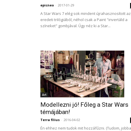
epicneo
-
2017-01-29
A Star Wars 7 elég sok mindent újrahasznosított az
eredeti trilógiából, néhol csak a Paint "invertáld a
színeket" gombjával. Úgy néz ki a Star...
Art
Modellezni jó! Főleg a Star Wars
témájában!
Terra filius
-
2016-04-02
Én ehhez nem tudok mit hozzáfűzni. (Tudom, jobb