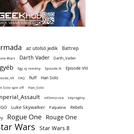
Armada
az utolsó jedik
Battrep
Darth Vader
Darth_Vader
one Wars
gyéb
Episode VIII
Egy új remény
Episode IX
fluff
Han Solo
isode_VII
FAQ
n Solo spin off
Han_Solo
mperial_Assault
infómorzsa
képregény
EGO
Luke Skywalker
Rebels
Palpatine
Rogue One
Rouge One
ey
Star Wars
Star Wars 8