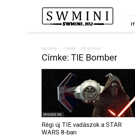
Star
Wars
Miniatures
Portál
I
Kezdőlap
Címkék
TIE Bomber
Címke: TIE Bomber
EPISODE VIII.
Régi új TIE vadászok a STAR
WARS 8-ban