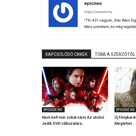
epicneo
https://swmini.hu
“TK-421 vagyok, Star Wars füg
Wars szerelem, és még legaláb
KAPCSOLÓDÓ CIKKEK
TÖBB A SZERZŐTŐL
EPISODE VIII.
EPISODE VIII.
Nem kell már sokat várni Az utolsó
Új fénykard
Jedik DVD változatára…
Meglehet…