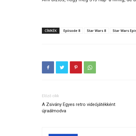
CÍMKÉK
Epiisode 8
Star Wars 8
Star Wars Epis
Előző cikk
A Zsivány Egyes retro videójátékként
újraálmodva