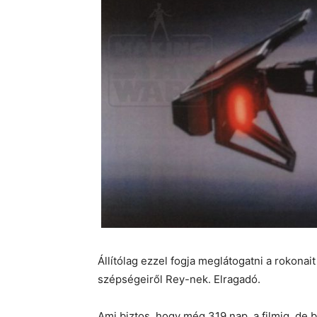
Állítólag ezzel fogja meglátogatni a rokonai
szépségeiről Rey-nek. Elragadó.
Ami biztos, hogy még 319 nap a filmig, de 