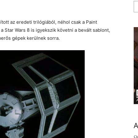
ott az eredeti trilógiából, néhol csak a Paint
a Star Wars 8 is igyekszik követni a bevált sablont,
smerős gépek kerülnek sorra.
Cl