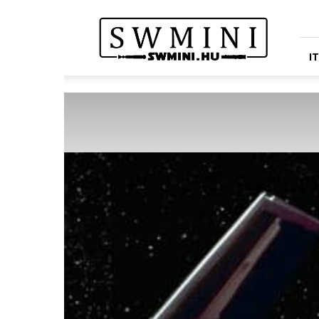
Star
Wars
Miniatures
Portál
I