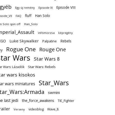
gyéb
Episode VIII
Egy új remény
Episode IX
fluff
Han Solo
isode_VII
FAQ
n Solo spin off
Han_Solo
mperial_Assault
infómorzsa
képregény
EGO
Luke Skywalker
Rebels
Palpatine
Rogue One
Rouge One
ey
Star Wars
Star Wars 8
Star Wars: Rebels
ar Wars: Lázadók
tar wars kisokos
Star_Wars
tar wars miniatures
tar_Wars:Armada
swmini
e last jedi
the_force_awakens
TIE_Fighter
railer
videoblog
Wave_8
Verseny