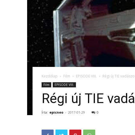
Kezdőlap
Film
EPISODE VIII.
Régi új TIE vadász
Film
EPISODE VIII.
Régi új TIE va
Írta:
epicneo
-
2017-01-29
0