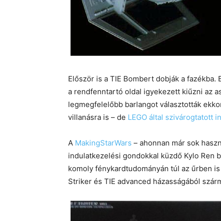
Először is a TIE Bombert dobják a fazékba. 
a rendfenntartó oldal igyekezett kiűzni az a
legmegfelelőbb barlangot választották ekkor
villanásra is – de
LEGO által szivárogtatott i
A
MakingStarWars
– ahonnan már sok hasznos
indulatkezelési gondokkal küzdő Kylo Ren b
komoly fénykardtudományán túl az űrben is 
Striker és TIE advanced házasságából szárm