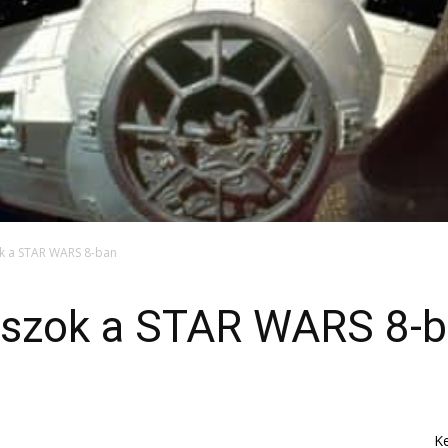
ok a STAR WARS 8-ban
dászok a STAR WARS 8-
K