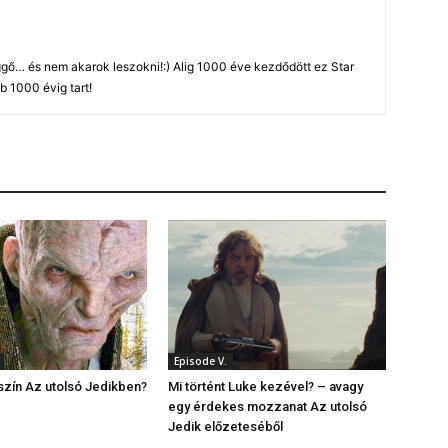
gő… és nem akarok leszokni!:) Alig 1000 éve kezdődött ez Star
b 1000 évig tart!
Episode V.
szín Az utolsó Jedikben?
Mi történt Luke kezével? – avagy
egy érdekes mozzanat Az utolsó
Jedik előzeteséből