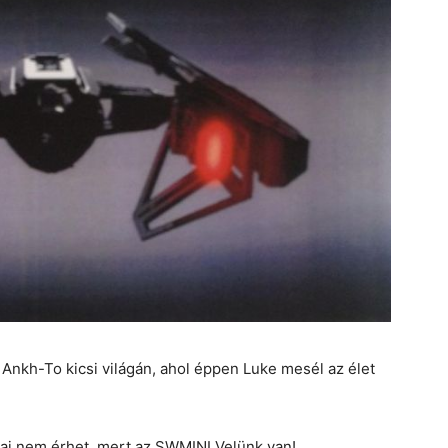
t Ankh-To kicsi világán, ahol éppen Luke mesél az élet
baj nem érhet, mert az SWMINI Velünk van!