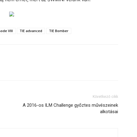
ode VIII
TIE advanced
TIE Bomber
Következő cikk
A 2016-os ILM Challenge győztes művészeinek
alkotásai