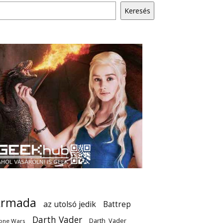
Keresés
Armada
az utolsó jedik
Battrep
Darth Vader
Darth_Vader
one Wars