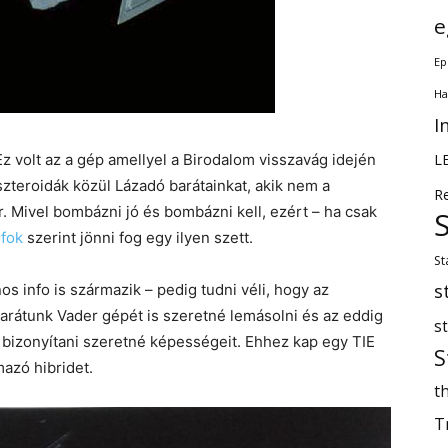
e
Ep
Ha
I
L
Ez volt az a gép amellyel a Birodalom visszavág idején
szteroidák közül Lázadó barátainkat, akik nem a
R
. Mivel bombázni jó és bombázni kell, ezért – ha csak
nfok
szerint jönni fog egy ilyen szett.
St
s
 info is származik – pedig tudni véli, hogy az
arátunk Vader gépét is szeretné lemásolni és az eddig
s
bizonyítani szeretné képességeit. Ehhez kap egy TIE
S
azó hibridet.
th
T