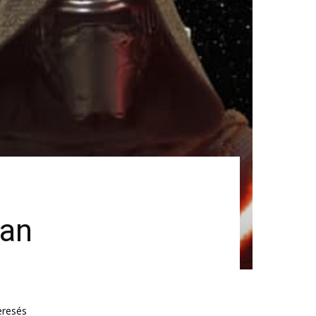
ban
eresés