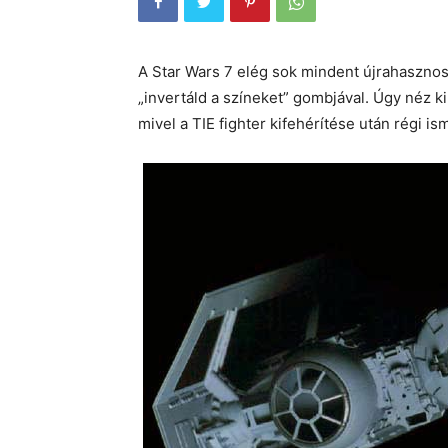
A Star Wars 7 elég sok mindent újrahasznosít
„invertáld a színeket” gombjával. Úgy néz ki 
mivel a TIE fighter kifehérítése után régi i